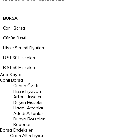
BORSA
Canlı Borsa
Günün Özeti
Hisse Senedi Fiyatları
BIST 30 Hisseleri
BIST 50 Hisseleri
Ana Sayfa
BIST 100 Hisseleri
Canlı Borsa
Günün Özeti
En Çok Artan Hisseler
Hisse Fiyatları
Artan Hisseler
En Çok Düşen Hisseler
Düşen Hisseler
Hacmi Artanlar
Hacmi Artanlar
Adedi Artanlar
Geçmiş Kapanışlar
Dünya Borsaları
Raporlar
Dünya Borsaları
Borsa
Endeksler
Gram Altın Fiyatı
Raporlar