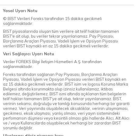
Yasal Uyarı Notu
© BİST Verileri Foreks tarafından 15 dakika gecikmeli
sağlanmaktadır.
BIST piyasalarında oluşan tüm verilere ait telif hakları tamamen
BIST'e ait olup, bu veriler tekrar yayınlanamaz. Pay Piyasası,
Borçlanma Araçları Piyasası, Vadeli İşlem ve Opsiyon Piyasası
verileri BIST kaynaklı en az 15 dakika gecikmeli verilerdir.
Veri Sağlayıcı Uyarı Notu
Veriler FOREKS Bilgi İletişim Hizmetleri A.Ş. tarafından
sağlanmaktadır.
Foreks tarafından sağlanan Pay Piyasası, Borçlanma Araçları
Piyasası, Vadeli İşlem ve Opsiyon Piyasası verileri BIST kaynaklı en
az 15 dakika gecikmeli verilerdir. BIST isim ve logosu Koruma Marka
Belgesi altında korunmakta olup izinsiz kullanılamaz, iktibas
edilemez, değiştirilemez. BIST ismi altında açıklanan tüm belgelerin
telif hakları tamamen BIST'ye ait olup, tekrar yayınlanamaz. BIST,
verinin sekansı, doğruluğu ve tamlığı konusunda herhangi bir garanti
vermez. Veri yayınında oluşabilecek aksaklıklar, verinin ulaşmaması,
gecikmesi, eksik ulaşması, yanlış olması, veri yayın sistemindeki
perfomansın düşmesi veya kesintili olması gibi hallerde Alıcı, Alt Alıcı
ve / veya Kullanıcılarda oluşabilecek herhangi bir zarardan BIST
sorumlu değildir.
Uluslarası döviz piyasası kuru