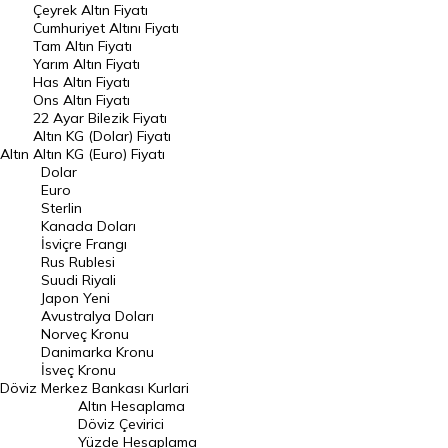
Çeyrek Altın Fiyatı
Endeksler
Cumhuriyet Altını Fiyatı
Tam Altın Fiyatı
Yarım Altın Fiyatı
DÖVİZ
Has Altın Fiyatı
Ons Altın Fiyatı
Döviz Kuru
22 Ayar Bilezik Fiyatı
Dolar Kuru
Altın KG (Dolar) Fiyatı
Altın
Altın KG (Euro) Fiyatı
Euro Kuru
Dolar
Euro
Pound Kuru
Sterlin
Kanada Doları
Frank Kuru
İsviçre Frangı
Riyal Kuru
Rus Rublesi
Suudi Riyali
Avustralya Doları
Japon Yeni
Avustralya Doları
Danimarka Kronu Kuru
Norveç Kronu
Danimarka Kronu
Kanada Doları Kuru
İsveç Kronu
Döviz
Merkez Bankası Kurlari
Norveç Kronu Kuru
Altın Hesaplama
İsveç Kronu Kuru
Döviz Çevirici
Yüzde Hesaplama