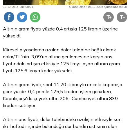
18.10.2016 Salı 08:01
Güncelleme : 19.10.2016 Çarşamba 08:08
Altının gram fiyatı yüzde 0,4 artışla 125 liranın üzerine
yükseldi.
Küresel piyasalarda azalan
dolar
talebine bağlı olarak
dolar/TL'nin 3,09'un altına gerilemesine karşın ons
fiyatındaki artışın etkisiyle 125 lirayı aşan altının gram
fiyatı 125,6 liraya kadar yükseldi.
Altının gram fiyatı, saat 11.20 itibarıyla önceki kapanışa
göre yüzde 0,4 primle 125,5 liradan işlem görürken,
Kapalıçarşı'da
çeyrek altın
206, Cumhuriyet altını 839
liradan satılıyor.
Altının ons fiyatı, dolar talebindeki azalışın etkisiyle son
iki haftadır içinde bulunduğu dar bandın üst sınırı olan