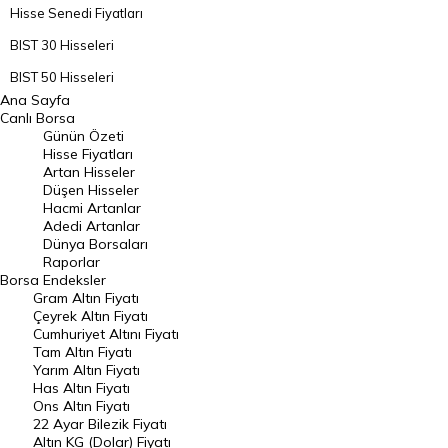
Hisse Senedi Fiyatları
BIST 30 Hisseleri
BIST 50 Hisseleri
Ana Sayfa
BIST 100 Hisseleri
Canlı Borsa
Günün Özeti
En Çok Artan Hisseler
Hisse Fiyatları
Artan Hisseler
En Çok Düşen Hisseler
Düşen Hisseler
Hacmi Artanlar
Hacmi Artanlar
Adedi Artanlar
Geçmiş Kapanışlar
Dünya Borsaları
Raporlar
Dünya Borsaları
Borsa
Endeksler
Gram Altın Fiyatı
Raporlar
Çeyrek Altın Fiyatı
Endeksler
Cumhuriyet Altını Fiyatı
Tam Altın Fiyatı
Yarım Altın Fiyatı
DÖVİZ
Has Altın Fiyatı
Ons Altın Fiyatı
Döviz Kuru
22 Ayar Bilezik Fiyatı
Dolar Kuru
Altın KG (Dolar) Fiyatı