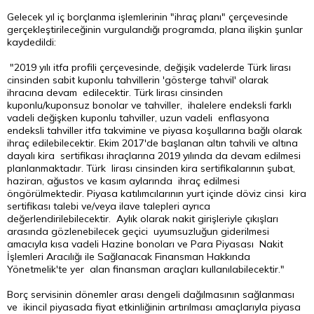
Gelecek yıl iç borçlanma işlemlerinin "ihraç planı" çerçevesinde
gerçekleştirileceğinin vurgulandığı programda, plana ilişkin şunlar
kaydedildi:
"2019 yılı itfa profili çerçevesinde, değişik vadelerde Türk lirası
cinsinden sabit kuponlu tahvillerin 'gösterge tahvil' olarak
ihracına devam edilecektir. Türk lirası cinsinden
kuponlu/kuponsuz bonolar ve tahviller, ihalelere endeksli farklı
vadeli değişken kuponlu tahviller, uzun vadeli enflasyona
endeksli tahviller itfa takvimine ve piyasa koşullarına bağlı olarak
ihraç edilebilecektir. Ekim 2017'de başlanan altın tahvili ve altına
dayalı kira sertifikası ihraçlarına 2019 yılında da devam edilmesi
planlanmaktadır. Türk lirası cinsinden kira sertifikalarının şubat,
haziran, ağustos ve kasım aylarında ihraç edilmesi
öngörülmektedir. Piyasa katılımcılarının yurt içinde döviz cinsi kira
sertifikası talebi ve/veya ilave talepleri ayrıca
değerlendirilebilecektir. Aylık olarak nakit girişleriyle çıkışları
arasında gözlenebilecek geçici uyumsuzluğun giderilmesi
amacıyla kısa vadeli Hazine bonoları ve Para Piyasası Nakit
İşlemleri Aracılığı ile Sağlanacak Finansman Hakkında
Yönetmelik'te yer alan finansman araçları kullanılabilecektir."
Borç servisinin dönemler arası dengeli dağılmasının sağlanması
ve ikincil piyasada fiyat etkinliğinin artırılması amaçlarıyla piyasa