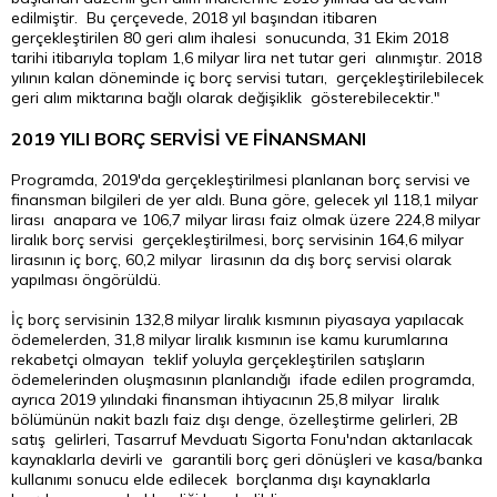
edilmiştir. Bu çerçevede, 2018 yıl başından itibaren
gerçekleştirilen 80 geri alım ihalesi sonucunda, 31 Ekim 2018
tarihi itibarıyla toplam 1,6 milyar lira net tutar geri alınmıştır. 2018
yılının kalan döneminde iç borç servisi tutarı, gerçekleştirilebilecek
geri alım miktarına bağlı olarak değişiklik gösterebilecektir."
2019 YILI BORÇ SERVİSİ VE FİNANSMANI
Programda, 2019'da gerçekleştirilmesi planlanan borç servisi ve
finansman bilgileri de yer aldı. Buna göre, gelecek yıl 118,1 milyar
lirası anapara ve 106,7 milyar lirası faiz olmak üzere 224,8 milyar
liralık borç servisi gerçekleştirilmesi, borç servisinin 164,6 milyar
lirasının iç borç, 60,2 milyar lirasının da dış borç servisi olarak
yapılması öngörüldü.
İç borç servisinin 132,8 milyar liralık kısmının piyasaya yapılacak
ödemelerden, 31,8 milyar liralık kısmının ise kamu kurumlarına
rekabetçi olmayan teklif yoluyla gerçekleştirilen satışların
ödemelerinden oluşmasının planlandığı ifade edilen programda,
ayrıca 2019 yılındaki finansman ihtiyacının 25,8 milyar liralık
bölümünün nakit bazlı faiz dışı denge, özelleştirme gelirleri, 2B
satış gelirleri, Tasarruf Mevduatı Sigorta Fonu'ndan aktarılacak
kaynaklarla devirli ve garantili borç geri dönüşleri ve kasa/banka
kullanımı sonucu elde edilecek borçlanma dışı kaynaklarla