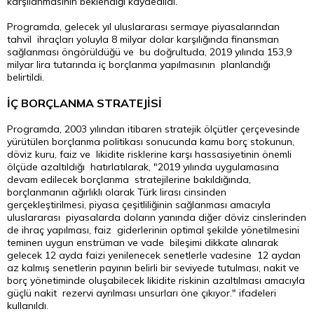
karşılanmasının beklendiği kaydedildi.
Programda, gelecek yıl uluslararası sermaye piyasalarından
tahvil ihraçları yoluyla 8 milyar
dolar
karşılığında finansman
sağlanması öngörüldüğü ve bu doğrultuda, 2019 yılında 153,9
milyar lira tutarında iç borçlanma yapılmasının planlandığı
belirtildi.
İÇ BORÇLANMA STRATEJİSİ
Programda, 2003 yılından itibaren stratejik ölçütler çerçevesinde
yürütülen borçlanma politikası sonucunda kamu borç stokunun,
döviz kuru, faiz ve likidite risklerine karşı hassasiyetinin önemli
ölçüde azaltıldığı hatırlatılarak, "2019 yılında uygulamasına
devam edilecek borçlanma stratejilerine bakıldığında,
borçlanmanın ağırlıklı olarak Türk lirası cinsinden
gerçekleştirilmesi, piyasa çeşitliliğinin sağlanması amacıyla
uluslararası piyasalarda doların yanında diğer döviz cinslerinden
de ihraç yapılması, faiz giderlerinin optimal şekilde yönetilmesini
teminen uygun enstrüman ve vade bileşimi dikkate alınarak
gelecek 12 ayda faizi yenilenecek senetlerle vadesine 12 aydan
az kalmış senetlerin payının belirli bir seviyede tutulması, nakit ve
borç yönetiminde oluşabilecek likidite riskinin azaltılması amacıyla
güçlü nakit rezervi ayrılması unsurları öne çıkıyor." ifadeleri
kullanıldı.