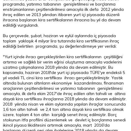
programda, yatırımcı tabanının genişletilmesi ve borçlanma
enstrümanlarının çeşitlendirilmesi amacıyla ilk defa 2012 yılında
ihraç edilen ve 2013 yılından itibaren yurt içi piyasada düzenli
ihracına başlanan kira sertifikalarının ihracına bu yıl da devam
edildiği vurgulandı.
Bu çerçevede, şubat, haziran ve eylül aylarında iç piyasada
toplam yaklaşık 4 milyar
lira
tutarında kira sertifikasının ihraç
edildiği belirtilen programda, şu değerlendirmeye yer verildi:
"Yurt içinde ihracı gerçekleştirilen kira sertifikalarının çeşitliliğini
artırma ve sağlıklı bir verim eğrisi oluşturma amacıyla vadelerini
uzatma çalışmalarına 2018 yılında da devam edilmiştir. Bu
kapsamda, haziran 2018'de yurt içi piyasada TÜFE'ye endeksli 5
yıl vadeli TL cinsi kira sertifikası ihracı gerçekleştirilmiştir. Yastık
altında bulunan altınların ekonomiye kazandırılması, finansman
araçlarının çeşitlendirilmesi ve yatırımcı tabanının genişletilmesi
amacıyla, ilk defa ekim 2017'de ihraç edilen
altın
tahvili ve altına
dayalı kira sertifikası ihraçlarına 2018 yılında da devam edilmiştir.
2018 yılında nisan ve ekim aylarında yapılan ihraçlar sonucunda
1,6 ton altın tahvili ve 2,4 ton altına dayalı kira sertifikası olmak
üzere, toplam 4 ton altın karşılığı senet ihraç edilmiştir. Borç
stokunun itfa profilini düzenlemek ve devlet iç borçlanma senedi
ikincil piyasa likiditesini artırmak amacıyla, mart 2016'da
başlanan düzenli geri alım ihalelerine 2018 yılında da devam