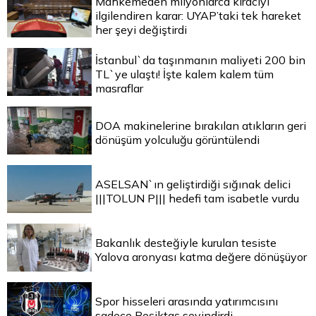
Mahkemeden milyonlarca kiracıyı
ilgilendiren karar: UYAP’taki tek hareket
her şeyi değiştirdi
İstanbul`da taşınmanın maliyeti 200 bin
TL`ye ulaştı! İşte kalem kalem tüm
masraflar
DOA makinelerine bırakılan atıkların geri
dönüşüm yolculuğu görüntülendi
ASELSAN`ın geliştirdiği sığınak delici
|||TOLUN P||| hedefi tam isabetle vurdu
Bakanlık desteğiyle kurulan tesiste
Yalova aronyası katma değere dönüşüyor
Spor hisseleri arasında yatırımcısını
sadece Beşiktaş sevindirdi