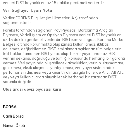
verileri BIST kaynaklı en az 15 dakika gecikmeli verilerdir.
Veri Sağlayıcı Uyarı Notu
Veriler FOREKS Bilgi İletişim Hizmetleri A.Ş. tarafından
sağlanmaktadır.
Foreks tarafından sağlanan Pay Piyasası, Borçlanma Araçları
Piyasası, Vadeli İşlem ve Opsiyon Piyasası verileri BIST kaynaklı en
az 15 dakika gecikmeli verilerdir. BIST isim ve logosu Koruma Marka
Belgesi altında korunmakta olup izinsiz kullanılamaz, iktibas
edilemez, değiştirilemez. BIST ismi altında açıklanan tüm belgelerin
telif hakları tamamen BIST'ye ait olup, tekrar yayınlanamaz. BIST,
verinin sekansı, doğruluğu ve tamlığı konusunda herhangi bir garanti
vermez. Veri yayınında oluşabilecek aksaklıklar, verinin ulaşmaması,
gecikmesi, eksik ulaşması, yanlış olması, veri yayın sistemindeki
perfomansın düşmesi veya kesintili olması gibi hallerde Alıcı, Alt Alıcı
ve / veya Kullanıcılarda oluşabilecek herhangi bir zarardan BIST
sorumlu değildir.
Uluslarası döviz piyasası kuru
BORSA
Canlı Borsa
Günün Özeti