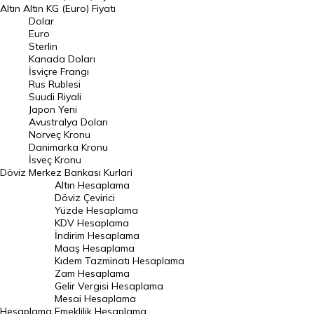
Altın
Altın KG (Euro) Fiyatı
Euro Kuru
Dolar
Euro
Pound Kuru
Sterlin
Kanada Doları
Frank Kuru
İsviçre Frangı
Riyal Kuru
Rus Rublesi
Suudi Riyali
Avustralya Doları
Japon Yeni
Avustralya Doları
Danimarka Kronu Kuru
Norveç Kronu
Danimarka Kronu
Kanada Doları Kuru
İsveç Kronu
Döviz
Merkez Bankası Kurlari
Norveç Kronu Kuru
Altın Hesaplama
İsveç Kronu Kuru
Döviz Çevirici
Yüzde Hesaplama
Japon Yeni Kuru
KDV Hesaplama
İndirim Hesaplama
Serbest Piyasa Döviz Kurları
Maaş Hesaplama
Kıdem Tazminatı Hesaplama
Merkez Bankası Döviz Kurları
Zam Hesaplama
Gelir Vergisi Hesaplama
ALTIN
Mesai Hesaplama
Hesaplama
Emeklilik Hesaplama