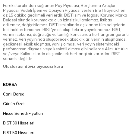
Foreks tarafından sağlanan Pay Piyasası, Borçlanma Araçları
Piyasası, Vadeli İşlem ve Opsiyon Piyasası verileri BIST kaynaklı en
az 15 dakika gecikmeli verilerdir. BIST isim ve logosu Koruma Marka
Belgesi altında korunmakta olup izinsiz kullanılamaz, iktibas
edilemez, değiştirilemez. BIST ismi altında açıklanan tüm belgelerin
telif hakları tamamen BIST'ye ait olup, tekrar yayınlanamaz. BIST,
verinin sekansı, doğruluğu ve tamlığı konusunda herhangi bir garanti
vermez. Veri yayınında oluşabilecek aksaklıklar, verinin ulaşmaması,
gecikmesi, eksik ulaşması, yanlış olması, veri yayın sistemindeki
perfomansın düşmesi veya kesintili olması gibi hallerde Alıcı, Alt Alıcı
ve / veya Kullanıcılarda oluşabilecek herhangi bir zarardan BIST
sorumlu değildir.
Uluslarası döviz piyasası kuru
BORSA
Canlı Borsa
Günün Özeti
Hisse Senedi Fiyatları
BIST 30 Hisseleri
BIST 50 Hisseleri