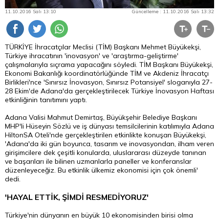
11.10.2016 Salı 13:10
Güncelleme : 11.10.2016 Salı 13:32
TÜRKİYE İhracatçılar Meclisi (TİM) Başkanı Mehmet Büyükekşi,
Türkiye ihracatının 'inovasyon' ve 'araştırma-geliştirme'
çalışmalarıyla sıçrama yapacağını söyledi. TİM Başkanı Büyükekşi,
Ekonomi Bakanlığı koordinatörlüğünde TİM ve Akdeniz İhracatçı
Birlikleri'nce 'Sınırsız İnovasyon, Sınırsız Potansiyel' sloganıyla 27-
28 Ekim'de Adana'da gerçekleştirilecek Türkiye İnovasyon Haftası
etkinliğinin tanıtımını yaptı.
Adana Valisi Mahmut Demirtaş, Büyükşehir Belediye Başkanı
MHP'li Hüseyin Sözlü ve iş dünyası temsilcilerinin katılımıyla
Adana
HiltonSA Oteli'nde gerçekleştirilen etkinlikte konuşan Büyükekşi,
'Adana'da iki gün boyunca, tasarım ve inovasyondan, ilham veren
girişimcilere dek çeşitli konularda, uluslararası düzeyde tanınan
ve başarıları ile bilinen uzmanlarla paneller ve konferanslar
düzenleyeceğiz. Bu etkinlik ülkemiz ekonomisi için çok önemli'
dedi.
'HAYAL ETTİK, ŞİMDİ RESMEDİYORUZ'
Türkiye'nin dünyanın en büyük 10 ekonomisinden birisi olma