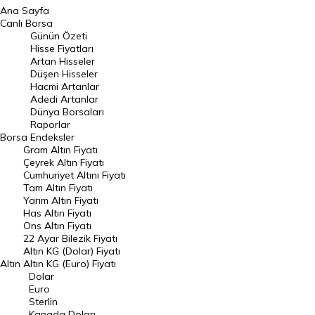
Ana Sayfa
BIST 100 Hisseleri
Canlı Borsa
Günün Özeti
En Çok Artan Hisseler
Hisse Fiyatları
Artan Hisseler
En Çok Düşen Hisseler
Düşen Hisseler
Hacmi Artanlar
Hacmi Artanlar
Adedi Artanlar
Geçmiş Kapanışlar
Dünya Borsaları
Raporlar
Dünya Borsaları
Borsa
Endeksler
Gram Altın Fiyatı
Raporlar
Çeyrek Altın Fiyatı
Endeksler
Cumhuriyet Altını Fiyatı
Tam Altın Fiyatı
Yarım Altın Fiyatı
DÖVİZ
Has Altın Fiyatı
Ons Altın Fiyatı
Döviz Kuru
22 Ayar Bilezik Fiyatı
Dolar Kuru
Altın KG (Dolar) Fiyatı
Altın
Altın KG (Euro) Fiyatı
Euro Kuru
Dolar
Euro
Pound Kuru
Sterlin
Kanada Doları