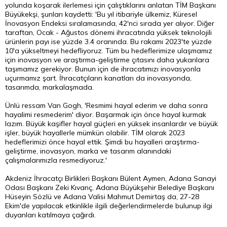
yolunda koşarak ilerlemesi için çalıştıklarını anlatan TİM Başkanı
Büyükekşi, şunları kaydetti: 'Bu yıl itibariyle ülkemiz, Küresel
İnovasyon Endeksi sıralamasında, 42'nci sırada yer alıyor. Diğer
taraftan, Ocak - Ağustos dönemi ihracatında yüksek teknolojili
ürünlerin payı ise yüzde 3.4 oranında. Bu rakamı 2023'te yüzde
10'a yükseltmeyi hedefliyoruz. Tüm bu hedeflerimize ulaşmamız
için inovasyon ve araştırma-geliştirme çıtasını daha yukarılara
taşımamız gerekiyor. Bunun için de ihracatımızı inovasyonla
uçurmamız şart. İhracatçıların kanatları da inovasyonda,
tasarımda, markalaşmada.
Ünlü ressam Van Gogh, 'Resmimi hayal ederim ve daha sonra
hayalimi resmederim' diyor. Başarmak için önce hayal kurmak
lazım. Büyük kaşifler hayal güçleri en yüksek insanlardır ve büyük
işler, büyük hayallerle mümkün olabilir. TİM olarak 2023
hedeflerimizi önce hayal ettik. Şimdi bu hayalleri araştırma-
geliştirme, inovasyon, marka ve tasarım alanındaki
çalışmalarımızla resmediyoruz.'
Akdeniz İhracatçı Birlikleri Başkanı Bülent Aymen, Adana Sanayi
Odası Başkanı Zeki Kıvanç, Adana Büyükşehir Belediye Başkanı
Hüseyin Sözlü ve Adana Valisi Mahmut Demirtaş da, 27-28
Ekim'de yapılacak etkinlikle ilgili değerlendirmelerde bulunup ilgi
duyanları katılmaya çağırdı.