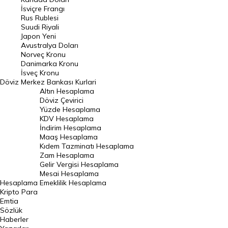
Frank Kuru
İsviçre Frangı
Riyal Kuru
Rus Rublesi
Suudi Riyali
Avustralya Doları
Japon Yeni
Avustralya Doları
Danimarka Kronu Kuru
Norveç Kronu
Danimarka Kronu
Kanada Doları Kuru
İsveç Kronu
Döviz
Merkez Bankası Kurlari
Norveç Kronu Kuru
Altın Hesaplama
İsveç Kronu Kuru
Döviz Çevirici
Yüzde Hesaplama
Japon Yeni Kuru
KDV Hesaplama
İndirim Hesaplama
Serbest Piyasa Döviz Kurları
Maaş Hesaplama
Kıdem Tazminatı Hesaplama
Merkez Bankası Döviz Kurları
Zam Hesaplama
Gelir Vergisi Hesaplama
ALTIN
Mesai Hesaplama
Hesaplama
Emeklilik Hesaplama
Altın Fiyatları
Kripto Para
Emtia
Gram Altın Fiyatı
Sözlük
Çeyrek Altın Fiyatı
Haberler