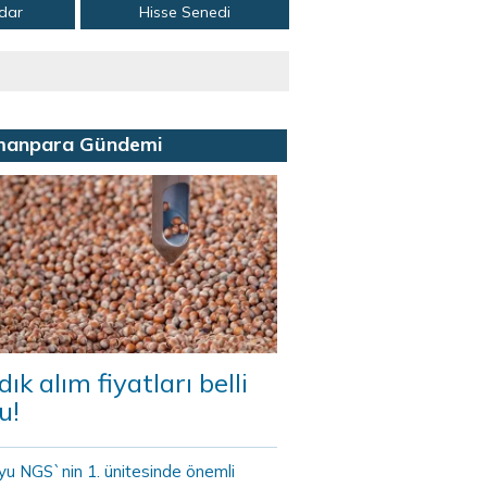
adar
Hisse Senedi
manpara Gündemi
dık alım fiyatları belli
u!
yu NGS`nin 1. ünitesinde önemli