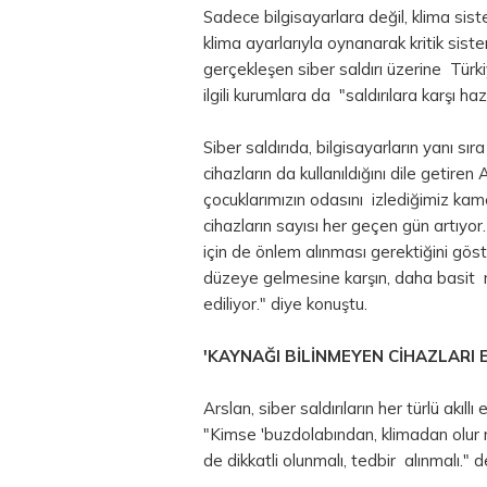
Sadece bilgisayarlara değil, klima sist
klima ayarlarıyla oynanarak kritik sis
gerçekleşen siber saldırı üzerine Türk
ilgili kurumlara da "saldırılara karşı hazı
Siber saldırıda, bilgisayarların yanı sır
cihazların da kullanıldığını dile getiren 
çocuklarımızın odasını izlediğimiz kame
cihazların sayısı her geçen gün artıyor.
için de önlem alınması gerektiğini göste
düzeye gelmesine karşın, daha basit nit
ediliyor." diye konuştu.
'KAYNAĞI BİLİNMEYEN CİHAZLARI 
Arslan, siber saldırıların her türlü akıl
"Kimse 'buzdolabından, klimadan olur m
de dikkatli olunmalı, tedbir alınmalı." d