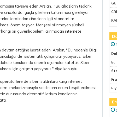
GU
mamasını tavsiye eden Arslan, "Bu cihazların tedarik
CR
 ve cihazlarda güçlü şifrelerin kullanılması gerekiyor.
lar tarafından cihazların ilgili standartlar
KA
ılması önem taşıyor. Menşesi bilinmeyen şüpheli
herhangi bir güvenlik önlemi alınmadan internete
Dö
n devam ettiğine işaret eden Arslan, "Bu nedenle Bilgi
Do
) öncülüğünde sistematik çalışmalar yapıyoruz. Erken
üdahale konularında önemli aşamalar katettik. Siber
Eu
rulması için çalışma yapıyoruz." diye konuştu.
Ste
Fr
operatörlere de siber saldırılara karşı internet
 alarm mekanizmasıyla saldırıların erken tespit edilmesi
Riy
kriz durumunda alternatif iletişim kanallarının
attı.
Em