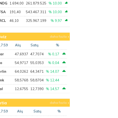
NDG
1.694,00
261.879.525
% 10,00
FSA
191,40
543.467.311
% 10,00
RCL
46,10
325.967.199
% 9,97
viz
daha fazla
17:59
Alış
Satış
%
lar
47,6937
47,7074
% 0,17
ro
54,9717
55,0353
% 0,04
rlin
64,0262
64,3471
% 14,07
ank
58,5768
58,8704
% 12,44
al
12,6755
12,7390
% 14,57
tia
daha fazla
17:59
Alış
Satış
%