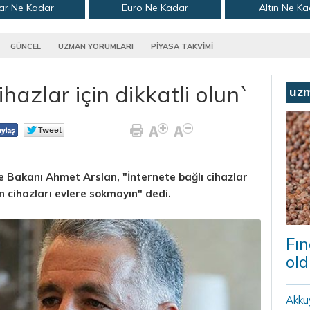
ar Ne Kadar
Euro Ne Kadar
Altın Ne K
GÜNCEL
UZMAN YORUMLARI
PİYASA TAKVİMİ
ihazlar için dikkatli olun`
uz
e Bakanı Ahmet Arslan, "İnternete bağlı cihazlar
en cihazları evlere sokmayın" dedi.
Fın
old
Akku