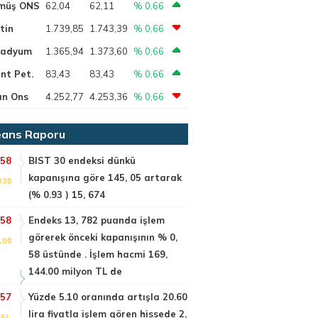
müş ONS
62,04
62,11
% 0,66
tin
1.739,85
1.743,39
% 0,66
ladyum
1.365,94
1.373,60
% 0,66
nt Pet.
83,43
83,43
% 0,66
ın Ons
4.252,77
4.253,36
% 0,66
ans Raporu
:58
BIST 30 endeksi dünkü
kapanışına göre 145, 05 artarak
030
(% 0.93 ) 15, 674
:58
Endeks 13, 782 puanda işlem
görerek önceki kapanışının % 0,
100
58 üstünde . İşlem hacmi 169,
144.00 milyon TL de
:57
Yüzde 5.10 oranında artışla 20.60
lira fiyatla işlem gören hissede 2,
SI