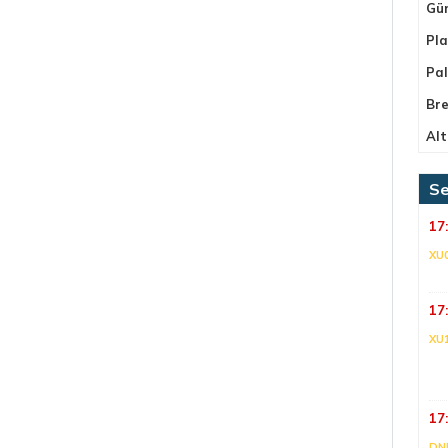
Gü
Pla
Pa
Bre
Alt
Se
17
XU
17
XU
17
DNI