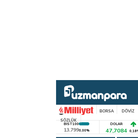
BORSA
DÖVİZ
SÖZLÜK
BIST100
DOLAR
13.799
47,7084
0,00%
0,18