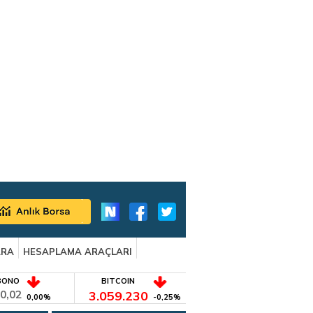
ARA
HESAPLAMA ARAÇLARI
BONO
BITCOIN
0,02
3.059.230
0,00%
-0,25%