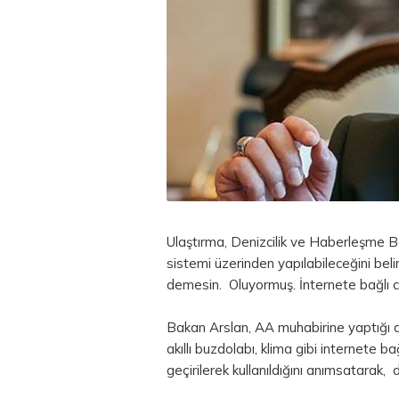
Ulaştırma, Denizcilik ve Haberleşme Bak
sistemi üzerinden yapılabileceğini bel
demesin. Oluyormuş. İnternete bağlı ciha
Bakan Arslan, AA muhabirine yaptığı a
akıllı buzdolabı, klima gibi internete bağ
geçirilerek kullanıldığını anımsatarak, 