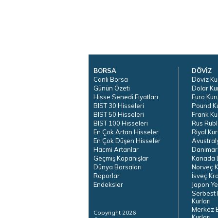
BORSA
DÖVİZ
Canlı Borsa
Döviz Ku
Günün Özeti
Dolar Ku
Hisse Senedi Fiyatları
Euro Kur
BIST 30 Hisseleri
Pound K
BIST 50 Hisseleri
Frank Ku
BIST 100 Hisseleri
Rus Rubl
En Çok Artan Hisseler
Riyal Kur
En Çok Düşen Hisseler
Avustral
Hacmi Artanlar
Danimar
Geçmiş Kapanışlar
Kanada D
Dünya Borsaları
Norveç K
Raporlar
İsveç Kr
Endeksler
Japon Ye
Serbest 
Kurları
Merkez 
Copyright 2026
Kurları