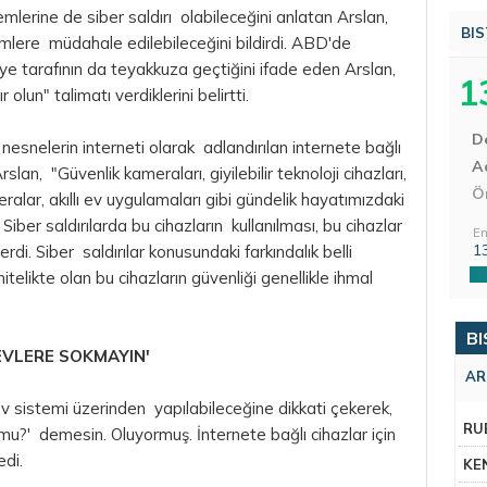
emlerine de siber saldırı olabileceğini anlatan Arslan,
BIS
temlere müdahale edilebileceğini bildirdi. ABD'de
iye tarafının da teyakkuza geçtiğini ifade eden Arslan,
1
r olun" talimatı verdiklerini belirtti.
D
a nesnelerin interneti olarak adlandırılan internete bağlı
Aç
Arslan, "Güvenlik kameraları, giyilebilir teknoloji cihazları,
Ö
ralar, akıllı ev uygulamaları gibi gündelik hayatımızdaki
 Siber saldırılarda bu cihazların kullanılması, bu cihazlar
En
1
rdi. Siber saldırılar konusundaki farkındalık belli
elikte olan bu cihazların güvenliği genellikle ihmal
BI
EVLERE SOKMAYIN'
AR
lı ev sistemi üzerinden yapılabileceğine dikkati çekerek,
RU
u?' demesin. Oluyormuş. İnternete bağlı cihazlar için
edi.
KE