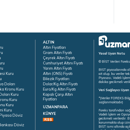
ALTIN
ru
Altın Fiyatları
ru
Gram Altın Fiyatı
Yasal Uyarı Notu
u
Çeyrek Altın Fiyatı
© BİST Verileri Forek
uru
Cumhuriyet Altını Fiyatı
ru
Yarım Altın Fiyatı
BIST piyasalarında ol
esi Kuru
Altın (ONS) Fiyatı
ait olup, bu veriler 
Piyasası, Vadeli İşle
u
Bilezik Fiyatları
dakika gecikmeli veril
ya Doları
Dolar/Kg Altın Fiyatı
ka Kronu Kuru
Euro/Kg Altın Fiyatı
Veri Sağlayıcı Uyar
oları Kuru
Kapalı Çarşı Altın
*(Veriler FOREKS Bilg
Fiyatları
ronu Kuru
sağlanmaktadır)
onu Kuru
UZMANPARA
ni Kuru
Foreks tarafından sa
KÜNYE
Vadeli İşlem ve Opsiy
Piyasa Döviz
gecikmeli verilerdir.
korunmakta olup izins
Bankası Döviz
BIST ismi altında açı