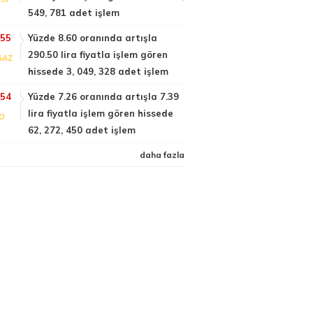
549, 781 adet işlem
:55
Yüzde 8.60 oranında artışla
290.50 lira fiyatla işlem gören
GAZ
hissede 3, 049, 328 adet işlem
:54
Yüzde 7.26 oranında artışla 7.39
lira fiyatla işlem gören hissede
FO
62, 272, 450 adet işlem
daha fazla