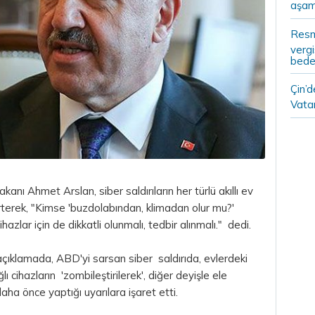
aşam
Resm
vergi
bedel
Çin’
Vatan
anı Ahmet Arslan, siber saldırıların her türlü akıllı ev
irterek, "Kimse 'buzdolabından, klimadan olur mu?'
zlar için de dikkatli olunmalı, tedbir alınmalı." dedi.
çıklamada, ABD'yi sarsan siber saldırıda, evlerdeki
lı cihazların 'zombileştirilerek', diğer deyişle ele
daha önce yaptığı uyarılara işaret etti.