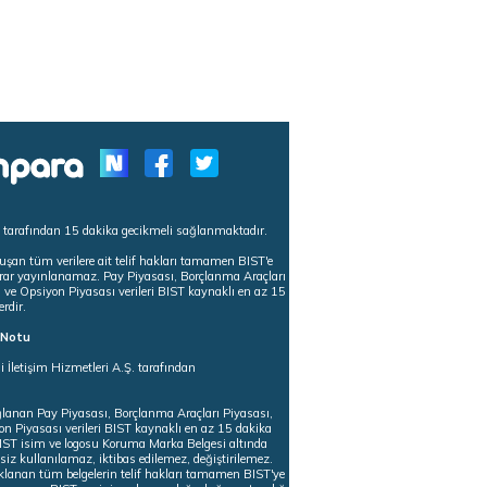
s tarafından 15 dakika gecikmeli sağlanmaktadır.
uşan tüm verilere ait telif hakları tamamen BIST'e
tekrar yayınlanamaz. Pay Piyasası, Borçlanma Araçları
m ve Opsiyon Piyasası verileri BIST kaynaklı en az 15
erdir.
ı Notu
i İletişim Hizmetleri A.Ş. tarafından
ğlanan Pay Piyasası, Borçlanma Araçları Piyasası,
on Piyasası verileri BIST kaynaklı en az 15 dakika
 BIST isim ve logosu Koruma Marka Belgesi altında
iz kullanılamaz, iktibas edilemez, değiştirilemez.
klanan tüm belgelerin telif hakları tamamen BIST'ye