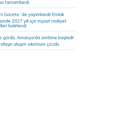
a tamamlandı
i Gazete`de yayımlandı! Emlak
sinde 2027 yılı için inşaat maliyet
leri belirlendi
de gördü, Amasya’da üretime başladı!
daşın ulaşım sıkıntısını çözdü