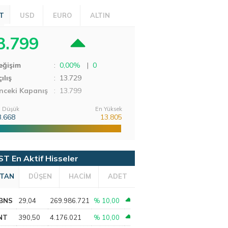
T
USD
EURO
ALTIN
3.799
eğişim
:
0,00%
|
0
ılış
:
13.729
nceki Kapanış
: 13.799
 Düşük
En Yüksek
3.668
13.805
ST En Aktif Hisseler
TAN
DÜŞEN
HACİM
ADET
BNS
29,04
269.986.721
% 10,00
NT
390,50
4.176.021
% 10,00