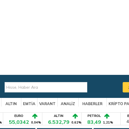
ALTIN
EMTİA
VARANT
ANALİZ
HABERLER
KRİPTO P
EURO
ALTIN
PETROL
55,0342
6.532,79
83,49
4
%
0,04%
0,62%
1,21%