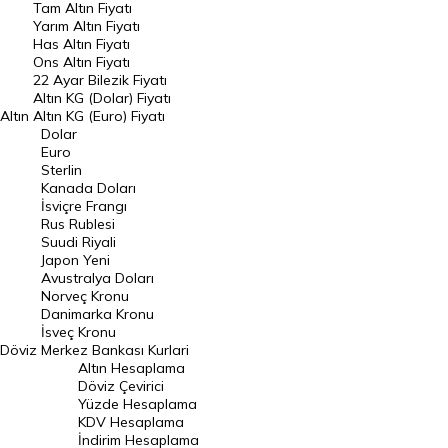
Tam Altın Fiyatı
Yarım Altın Fiyatı
DÖVİZ
Has Altın Fiyatı
Ons Altın Fiyatı
Döviz Kuru
22 Ayar Bilezik Fiyatı
Dolar Kuru
Altın KG (Dolar) Fiyatı
Altın
Altın KG (Euro) Fiyatı
Euro Kuru
Dolar
Euro
Pound Kuru
Sterlin
Kanada Doları
Frank Kuru
İsviçre Frangı
Riyal Kuru
Rus Rublesi
Suudi Riyali
Avustralya Doları
Japon Yeni
Avustralya Doları
Danimarka Kronu Kuru
Norveç Kronu
Danimarka Kronu
Kanada Doları Kuru
İsveç Kronu
Döviz
Merkez Bankası Kurlari
Norveç Kronu Kuru
Altın Hesaplama
İsveç Kronu Kuru
Döviz Çevirici
Yüzde Hesaplama
Japon Yeni Kuru
KDV Hesaplama
İndirim Hesaplama
Serbest Piyasa Döviz Kurları