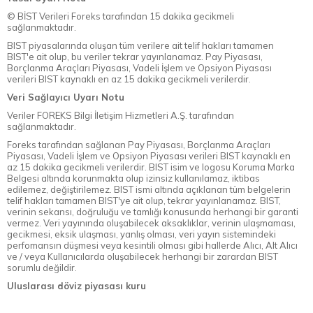
© BİST Verileri Foreks tarafından 15 dakika gecikmeli
sağlanmaktadır.
BIST piyasalarında oluşan tüm verilere ait telif hakları tamamen
BIST'e ait olup, bu veriler tekrar yayınlanamaz. Pay Piyasası,
Borçlanma Araçları Piyasası, Vadeli İşlem ve Opsiyon Piyasası
verileri BIST kaynaklı en az 15 dakika gecikmeli verilerdir.
Veri Sağlayıcı Uyarı Notu
Veriler FOREKS Bilgi İletişim Hizmetleri A.Ş. tarafından
sağlanmaktadır.
Foreks tarafından sağlanan Pay Piyasası, Borçlanma Araçları
Piyasası, Vadeli İşlem ve Opsiyon Piyasası verileri BIST kaynaklı en
az 15 dakika gecikmeli verilerdir. BIST isim ve logosu Koruma Marka
Belgesi altında korunmakta olup izinsiz kullanılamaz, iktibas
edilemez, değiştirilemez. BIST ismi altında açıklanan tüm belgelerin
telif hakları tamamen BIST'ye ait olup, tekrar yayınlanamaz. BIST,
verinin sekansı, doğruluğu ve tamlığı konusunda herhangi bir garanti
vermez. Veri yayınında oluşabilecek aksaklıklar, verinin ulaşmaması,
gecikmesi, eksik ulaşması, yanlış olması, veri yayın sistemindeki
perfomansın düşmesi veya kesintili olması gibi hallerde Alıcı, Alt Alıcı
ve / veya Kullanıcılarda oluşabilecek herhangi bir zarardan BIST
sorumlu değildir.
Uluslarası döviz piyasası kuru