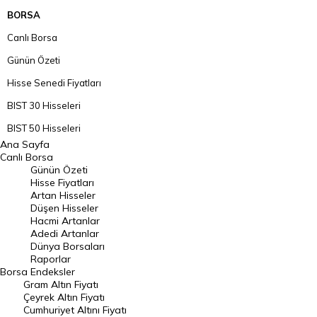
BORSA
Canlı Borsa
Günün Özeti
Hisse Senedi Fiyatları
BIST 30 Hisseleri
BIST 50 Hisseleri
Ana Sayfa
BIST 100 Hisseleri
Canlı Borsa
Günün Özeti
En Çok Artan Hisseler
Hisse Fiyatları
Artan Hisseler
En Çok Düşen Hisseler
Düşen Hisseler
Hacmi Artanlar
Hacmi Artanlar
Adedi Artanlar
Geçmiş Kapanışlar
Dünya Borsaları
Raporlar
Dünya Borsaları
Borsa
Endeksler
Gram Altın Fiyatı
Raporlar
Çeyrek Altın Fiyatı
Endeksler
Cumhuriyet Altını Fiyatı