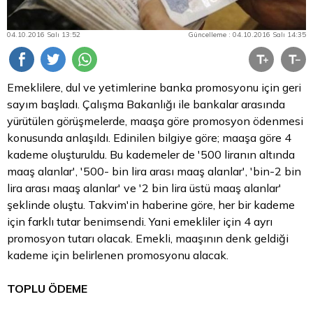
04.10.2016 Salı 13:52
Güncelleme : 04.10.2016 Salı 14:35
Emeklilere, dul ve yetimlerine banka promosyonu için geri
sayım başladı. Çalışma Bakanlığı ile bankalar arasında
yürütülen görüşmelerde, maaşa göre promosyon ödenmesi
konusunda anlaşıldı. Edinilen bilgiye göre; maaşa göre 4
kademe oluşturuldu. Bu kademeler de '500 liranın altında
maaş alanlar', '500- bin
lira
arası maaş alanlar', 'bin-2 bin
lira arası maaş alanlar' ve '2 bin lira üstü maaş alanlar'
şeklinde oluştu. Takvim'in haberine göre, her bir kademe
için farklı tutar benimsendi. Yani emekliler için 4 ayrı
promosyon tutarı olacak. Emekli, maaşının denk geldiği
kademe için belirlenen promosyonu alacak.
TOPLU ÖDEME