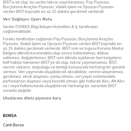
BIST'e ait olup, bu veriler tekrar yayınlanamaz. Pay Piyasası,
Borçlanma Araçları Piyasası, Vadeli İşlem ve Opsiyon Piyasası
verileri BIST kaynaklı en az 15 dakika gecikmeli verilerdir.
Veri Sağlayıcı Uyarı Notu
Veriler FOREKS Bilgi İletişim Hizmetleri A.Ş. tarafından
sağlanmaktadır.
Foreks tarafından sağlanan Pay Piyasası, Borçlanma Araçları
Piyasası, Vadeli İşlem ve Opsiyon Piyasası verileri BIST kaynaklı en
az 15 dakika gecikmeli verilerdir. BIST isim ve logosu Koruma Marka
Belgesi altında korunmakta olup izinsiz kullanılamaz, iktibas
edilemez, değiştirilemez. BIST ismi altında açıklanan tüm belgelerin
telif hakları tamamen BIST'ye ait olup, tekrar yayınlanamaz. BIST,
verinin sekansı, doğruluğu ve tamlığı konusunda herhangi bir garanti
vermez. Veri yayınında oluşabilecek aksaklıklar, verinin ulaşmaması,
gecikmesi, eksik ulaşması, yanlış olması, veri yayın sistemindeki
perfomansın düşmesi veya kesintili olması gibi hallerde Alıcı, Alt Alıcı
ve / veya Kullanıcılarda oluşabilecek herhangi bir zarardan BIST
sorumlu değildir.
Uluslarası döviz piyasası kuru
BORSA
Canlı Borsa