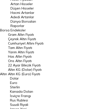
Artan Hisseler
En Çok Düşen Hisseler
Düşen Hisseler
Hacmi Artanlar
Hacmi Artanlar
Adedi Artanlar
Geçmiş Kapanışlar
Dünya Borsaları
Raporlar
Dünya Borsaları
Borsa
Endeksler
Gram Altın Fiyatı
Raporlar
Çeyrek Altın Fiyatı
Endeksler
Cumhuriyet Altını Fiyatı
Tam Altın Fiyatı
Yarım Altın Fiyatı
DÖVİZ
Has Altın Fiyatı
Ons Altın Fiyatı
Döviz Kuru
22 Ayar Bilezik Fiyatı
Dolar Kuru
Altın KG (Dolar) Fiyatı
Altın
Altın KG (Euro) Fiyatı
Euro Kuru
Dolar
Euro
Pound Kuru
Sterlin
Kanada Doları
Frank Kuru
İsviçre Frangı
Riyal Kuru
Rus Rublesi
Suudi Riyali
Avustralya Doları