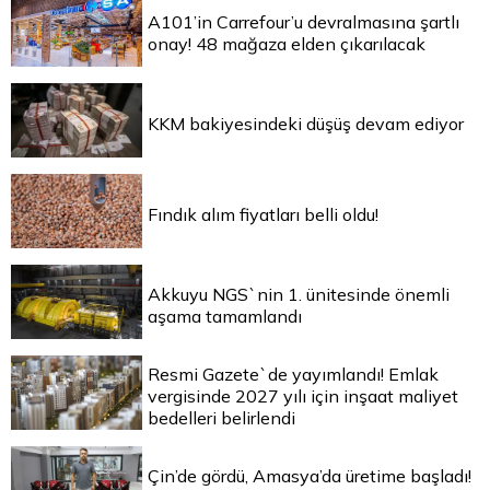
A101’in Carrefour’u devralmasına şartlı
onay! 48 mağaza elden çıkarılacak
KKM bakiyesindeki düşüş devam ediyor
Fındık alım fiyatları belli oldu!
Akkuyu NGS`nin 1. ünitesinde önemli
aşama tamamlandı
Resmi Gazete`de yayımlandı! Emlak
vergisinde 2027 yılı için inşaat maliyet
bedelleri belirlendi
Çin’de gördü, Amasya’da üretime başladı!