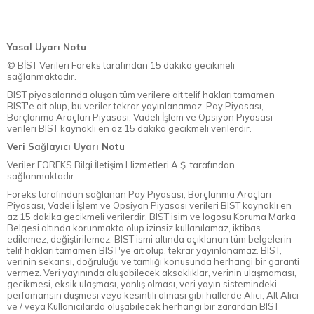
Yasal Uyarı Notu
© BİST Verileri Foreks tarafından 15 dakika gecikmeli
sağlanmaktadır.
BIST piyasalarında oluşan tüm verilere ait telif hakları tamamen
BIST'e ait olup, bu veriler tekrar yayınlanamaz. Pay Piyasası,
Borçlanma Araçları Piyasası, Vadeli İşlem ve Opsiyon Piyasası
verileri BIST kaynaklı en az 15 dakika gecikmeli verilerdir.
Veri Sağlayıcı Uyarı Notu
Veriler FOREKS Bilgi İletişim Hizmetleri A.Ş. tarafından
sağlanmaktadır.
Foreks tarafından sağlanan Pay Piyasası, Borçlanma Araçları
Piyasası, Vadeli İşlem ve Opsiyon Piyasası verileri BIST kaynaklı en
az 15 dakika gecikmeli verilerdir. BIST isim ve logosu Koruma Marka
Belgesi altında korunmakta olup izinsiz kullanılamaz, iktibas
edilemez, değiştirilemez. BIST ismi altında açıklanan tüm belgelerin
telif hakları tamamen BIST'ye ait olup, tekrar yayınlanamaz. BIST,
verinin sekansı, doğruluğu ve tamlığı konusunda herhangi bir garanti
vermez. Veri yayınında oluşabilecek aksaklıklar, verinin ulaşmaması,
gecikmesi, eksik ulaşması, yanlış olması, veri yayın sistemindeki
perfomansın düşmesi veya kesintili olması gibi hallerde Alıcı, Alt Alıcı
ve / veya Kullanıcılarda oluşabilecek herhangi bir zarardan BIST