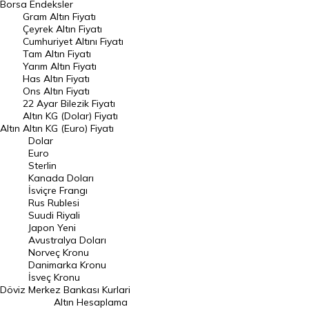
Borsa
Endeksler
Gram Altın Fiyatı
Raporlar
Çeyrek Altın Fiyatı
Endeksler
Cumhuriyet Altını Fiyatı
Tam Altın Fiyatı
Yarım Altın Fiyatı
DÖVİZ
Has Altın Fiyatı
Ons Altın Fiyatı
Döviz Kuru
22 Ayar Bilezik Fiyatı
Dolar Kuru
Altın KG (Dolar) Fiyatı
Altın
Altın KG (Euro) Fiyatı
Euro Kuru
Dolar
Euro
Pound Kuru
Sterlin
Kanada Doları
Frank Kuru
İsviçre Frangı
Riyal Kuru
Rus Rublesi
Suudi Riyali
Avustralya Doları
Japon Yeni
Avustralya Doları
Danimarka Kronu Kuru
Norveç Kronu
Danimarka Kronu
Kanada Doları Kuru
İsveç Kronu
Döviz
Merkez Bankası Kurlari
Norveç Kronu Kuru
Altın Hesaplama