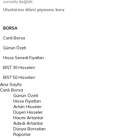
sorumlu değildir.
Uluslarası döviz piyasası kuru
BORSA
Canlı Borsa
Günün Özeti
Hisse Senedi Fiyatları
BIST 30 Hisseleri
BIST 50 Hisseleri
Ana Sayfa
BIST 100 Hisseleri
Canlı Borsa
Günün Özeti
En Çok Artan Hisseler
Hisse Fiyatları
Artan Hisseler
En Çok Düşen Hisseler
Düşen Hisseler
Hacmi Artanlar
Hacmi Artanlar
Adedi Artanlar
Geçmiş Kapanışlar
Dünya Borsaları
Raporlar
Dünya Borsaları