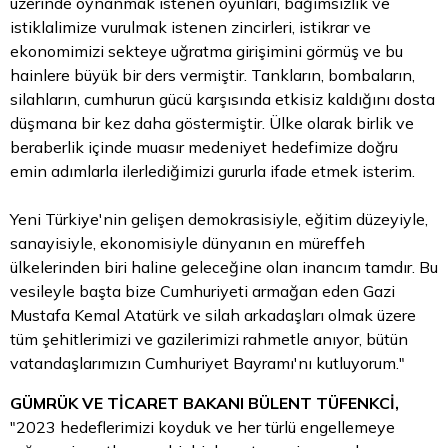
üzerinde oynanmak istenen oyunları, bağımsızlık ve
istiklalimize vurulmak istenen zincirleri, istikrar ve
ekonomimizi sekteye uğratma girişimini görmüş ve bu
hainlere büyük bir ders vermiştir. Tankların, bombaların,
silahların, cumhurun gücü karşısında etkisiz kaldığını dosta
düşmana bir kez daha göstermiştir. Ülke olarak birlik ve
beraberlik içinde muasır medeniyet hedefimize doğru
emin adımlarla ilerlediğimizi gururla ifade etmek isterim.
Yeni Türkiye'nin gelişen demokrasisiyle, eğitim düzeyiyle,
sanayisiyle, ekonomisiyle dünyanın en müreffeh
ülkelerinden biri haline geleceğine olan inancım tamdır. Bu
vesileyle başta bize Cumhuriyeti armağan eden Gazi
Mustafa Kemal Atatürk ve silah arkadaşları olmak üzere
tüm şehitlerimizi ve gazilerimizi rahmetle anıyor, bütün
vatandaşlarımızın Cumhuriyet Bayramı'nı kutluyorum."
GÜMRÜK VE TİCARET BAKANI BÜLENT TÜFENKCİ,
"2023 hedeflerimizi koyduk ve her türlü engellemeye