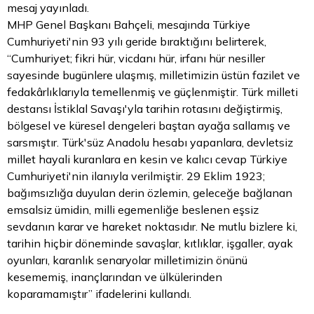
mesaj yayınladı.
MHP Genel Başkanı Bahçeli, mesajında Türkiye
Cumhuriyeti'nin 93 yılı geride bıraktığını belirterek,
“Cumhuriyet; fikri hür, vicdanı hür, irfanı hür nesiller
sayesinde bugünlere ulaşmış, milletimizin üstün fazilet ve
fedakârlıklarıyla temellenmiş ve güçlenmiştir. Türk milleti
destansı İstiklal Savaşı'yla tarihin rotasını değiştirmiş,
bölgesel ve küresel dengeleri baştan ayağa sallamış ve
sarsmıştır. Türk'süz Anadolu hesabı yapanlara, devletsiz
millet hayali kuranlara en kesin ve kalıcı cevap Türkiye
Cumhuriyeti'nin ilanıyla verilmiştir. 29 Eklim 1923;
bağımsızlığa duyulan derin özlemin, geleceğe bağlanan
emsalsiz ümidin, milli egemenliğe beslenen eşsiz
sevdanın karar ve hareket noktasıdır. Ne
mutlu
bizlere ki,
tarihin hiçbir döneminde savaşlar, kıtlıklar, işgaller, ayak
oyunları, karanlık senaryolar milletimizin önünü
kesememiş, inançlarından ve ülkülerinden
koparamamıştır” ifadelerini kullandı.