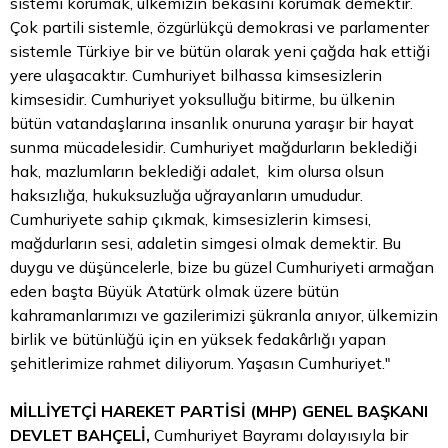
sistemi korumak, ülkemizin bekasını korumak demektir.
Çok partili sistemle, özgürlükçü demokrasi ve parlamenter
sistemle Türkiye bir ve bütün olarak yeni çağda hak ettiği
yere ulaşacaktır. Cumhuriyet bilhassa kimsesizlerin
kimsesidir. Cumhuriyet yoksulluğu bitirme, bu ülkenin
bütün vatandaşlarına insanlık onuruna yaraşır bir hayat
sunma mücadelesidir. Cumhuriyet mağdurların beklediği
hak, mazlumların beklediği adalet, kim olursa olsun
haksızlığa, hukuksuzluğa uğrayanların umududur.
Cumhuriyete sahip çıkmak, kimsesizlerin kimsesi,
mağdurların sesi, adaletin simgesi olmak demektir. Bu
duygu ve düşüncelerle, bize bu güzel Cumhuriyeti armağan
eden başta Büyük Atatürk olmak üzere bütün
kahramanlarımızı ve gazilerimizi şükranla anıyor, ülkemizin
birlik ve bütünlüğü için en yüksek fedakârlığı yapan
şehitlerimize rahmet diliyorum. Yaşasın Cumhuriyet."
MİLLİYETÇİ HAREKET PARTİSİ (MHP) GENEL BAŞKANI
DEVLET BAHÇELİ,
Cumhuriyet Bayramı dolayısıyla bir