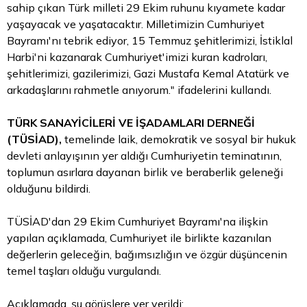
sahip çıkan Türk milleti 29 Ekim ruhunu kıyamete kadar
yaşayacak ve yaşatacaktır. Milletimizin Cumhuriyet
Bayramı'nı tebrik ediyor, 15 Temmuz şehitlerimizi, İstiklal
Harbi'ni kazanarak Cumhuriyet'imizi kuran kadroları,
şehitlerimizi, gazilerimizi, Gazi Mustafa Kemal Atatürk ve
arkadaşlarını rahmetle anıyorum." ifadelerini kullandı.
TÜRK SANAYİCİLERİ VE İŞADAMLARI DERNEĞİ
(TÜSİAD),
temelinde laik, demokratik ve sosyal bir hukuk
devleti anlayışının yer aldığı Cumhuriyetin teminatının,
toplumun asırlara dayanan birlik ve beraberlik geleneği
olduğunu bildirdi.
TÜSİAD'dan 29 Ekim Cumhuriyet Bayramı'na ilişkin
yapılan açıklamada, Cumhuriyet ile birlikte kazanılan
değerlerin geleceğin, bağımsızlığın ve özgür düşüncenin
temel taşları olduğu vurgulandı.
Açıklamada, şu görüşlere yer verildi: