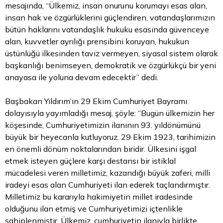
mesajında, “Ülkemiz, insan onurunu korumayı esas alan,
insan hak ve özgürlüklerini güçlendiren, vatandaşlarımızın
bütün haklarını vatandaşlık hukuku esasında güvenceye
alan, kuvvetler ayrılığı prensibini koruyan, hukukun
üstünlüğü ilkesinden taviz vermeyen, siyasal sistem olarak
başkanlığı benimseyen, demokratik ve özgürlükçü bir yeni
anayasa ile yoluna devam edecektir” dedi.
Başbakan Yıldırım’ın 29 Ekim Cumhuriyet Bayramı
dolayısıyla yayımladığı mesaj, şöyle: “Bugün ülkemizin her
köşesinde, Cumhuriyetimizin ilanının 93. yıldönümünü
büyük bir heyecanla kutluyoruz. 29 Ekim 1923, tarihimizin
en önemli dönüm noktalarından biridir. Ülkesini işgal
etmek isteyen güçlere karşı destansı bir istiklal
mücadelesi veren milletimiz, kazandığı büyük zaferi, milli
iradeyi esas alan Cumhuriyeti ilan ederek taçlandırmıştır.
Milletimiz bu kararıyla hakimiyetin millet iradesinde
olduğunu ilan etmiş ve Cumhuriyetimizi içtenlikle
sahiplenmiştir. Ülkemiz, cumhuriyetin ilanıyla birlikte