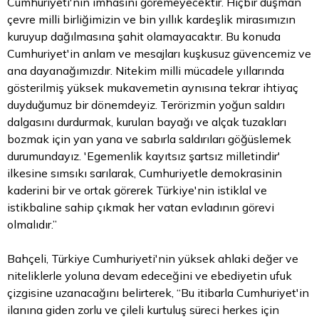
Cumhuriyeti'nin imhasını göremeyecektir. Hiçbir düşman
çevre milli birliğimizin ve bin yıllık kardeşlik mirasımızın
kuruyup dağılmasına şahit olamayacaktır. Bu konuda
Cumhuriyet'in anlam ve mesajları kuşkusuz güvencemiz ve
ana dayanağımızdır. Nitekim milli mücadele yıllarında
gösterilmiş yüksek mukavemetin aynısına tekrar ihtiyaç
duyduğumuz bir dönemdeyiz. Terörizmin yoğun saldırı
dalgasını durdurmak, kurulan bayağı ve alçak tuzakları
bozmak için yan yana ve sabırla saldırıları göğüslemek
durumundayız. 'Egemenlik kayıtsız şartsız milletindir'
ilkesine sımsıkı sarılarak, Cumhuriyetle demokrasinin
kaderini bir ve ortak görerek Türkiye'nin istiklal ve
istikbaline sahip çıkmak her vatan evladının görevi
olmalıdır.”
Bahçeli, Türkiye Cumhuriyeti'nin yüksek ahlaki değer ve
niteliklerle yoluna devam edeceğini ve ebediyetin ufuk
çizgisine uzanacağını belirterek, “Bu itibarla Cumhuriyet'in
ilanına giden zorlu ve çileli kurtuluş süreci herkes için