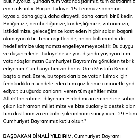
bulunuyoruz. Şundan tüm vatandaşlarımız, tüm dostlarımız
emin olsunlar: Bugün Türkiye, 15 Temmuz sabahına
kıyasla, daha güçlü, daha dirayetli, daha kararlı bir ülkedir.
Birliğimize, beraberliğimize, kardeşliğimize, vatanımıza,
istiklalimize, geleceğimize kast eden hiçbir saldırı başarılı
olamayacaktır. Terör örgütleri de, onları kullananlar da,
hedeflerimize ulaşmamızı engelleyemeyecektir. Bu duygu
ve düşüncelerle, Türkiye'de ve yurt dışında yaşayan tüm
vatandaşlarımızın Cumhuriyet Bayramı’nı gönülden tebrik
ediyorum. Cumhuriyetimizin banisi Gazi Mustafa Kemal
başta olmak üzere, bu toprakları bize vatan kılmak için
fedakarlıkla mücadele eden tüm gazilerimizi minnetle yad
ediyor; bu uğurda canlarını veren tüm şehitlerimize
Allah'tan rahmet diliyorum. Ecdadımızın emanetine sahip
çıkan kahraman milletimize ve bize dualarıyla destek olan
tüm dostlarımıza en kalbi şükranlarımı sunuyorum. 29 Ekim
Cumhuriyet Bayramımız kutlu olsun."
BAŞBAKAN BİNALİ YILDIRIM,
Cumhuriyet Bayramı