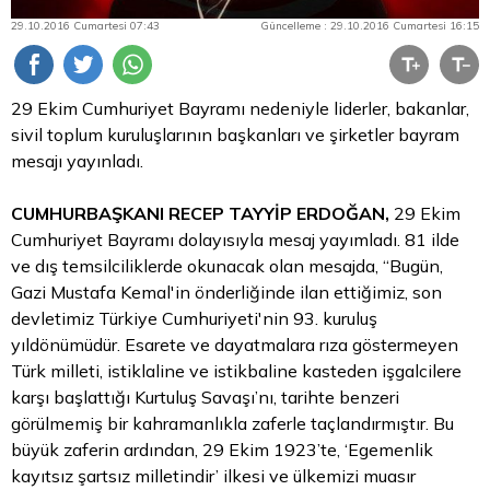
29.10.2016 Cumartesi 07:43
Güncelleme : 29.10.2016 Cumartesi 16:15
29 Ekim Cumhuriyet Bayramı nedeniyle liderler, bakanlar,
sivil toplum kuruluşlarının başkanları ve şirketler bayram
mesajı yayınladı.
CUMHURBAŞKANI RECEP TAYYİP ERDOĞAN,
29 Ekim
Cumhuriyet Bayramı dolayısıyla mesaj yayımladı. 81 ilde
ve dış temsilciliklerde okunacak olan mesajda, “Bugün,
Gazi Mustafa Kemal'in önderliğinde ilan ettiğimiz, son
devletimiz Türkiye Cumhuriyeti'nin 93. kuruluş
yıldönümüdür. Esarete ve dayatmalara rıza göstermeyen
Türk milleti, istiklaline ve istikbaline kasteden işgalcilere
karşı başlattığı Kurtuluş Savaşı’nı, tarihte benzeri
görülmemiş bir kahramanlıkla zaferle taçlandırmıştır. Bu
büyük zaferin ardından, 29 Ekim 1923’te, ‘Egemenlik
kayıtsız şartsız milletindir’ ilkesi ve ülkemizi muasır