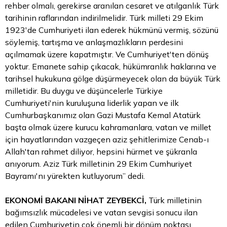
rehber olmalı, gerekirse aranılan cesaret ve atılganlık Türk
tarihinin raflarından indirilmelidir. Türk milleti 29 Ekim
1923'de Cumhuriyeti ilan ederek hükmünü vermiş, sözünü
söylemiş, tartışma ve anlaşmazlıkların perdesini
açılmamak üzere kapatmıştır. Ve Cumhuriyet'ten dönüş
yoktur. Emanete sahip çıkacak, hükümranlık haklarına ve
tarihsel hukukuna gölge düşürmeyecek olan da büyük Türk
milletidir. Bu duygu ve düşüncelerle Türkiye
Cumhuriyeti'nin kuruluşuna liderlik yapan ve ilk
Cumhurbaşkanımız olan Gazi Mustafa Kemal Atatürk
başta olmak üzere kurucu kahramanlara, vatan ve millet
için hayatlarından vazgeçen aziz şehitlerimize Cenab-ı
Allah'tan rahmet diliyor, hepsini hürmet ve şükranla
anıyorum. Aziz Türk milletinin 29 Ekim Cumhuriyet
Bayramı'nı yürekten kutluyorum” dedi.
EKONOMİ BAKANI NİHAT ZEYBEKCİ,
Türk milletinin
bağımsızlık mücadelesi ve vatan sevgisi sonucu ilan
edilen Cumhuriyetin çok önemli bir dönüm noktası