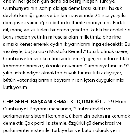
önemi her geçen gün daha da belirginleşen Türkiye
Cumhuriyeti’nin, sahip olduğu demokrasi kültürü, hukuk
devleti kimliği, gücü ve birikimi sayesinde 21’inci yüzyıla
damgasını vuracağına bütün kalbimle inanıyorum. Farklı
dil, inanç ve kültürleri bir arada yaşatan, köklü bir adalet ve
barış medeniyetinin mirasçısı olan milletimiz, birbirine
sımsıkı kenetlenerek aydınlık yarınlarını inşa edecektir. Bu
vesileyle, başta Gazi Mustafa Kemal Atatürk olmak üzere,
Cumhuriyetimizin kurulmasında emeği geçen bütün istiklal
kahramanlarımızı şükranla anıyorum. Cumhuriyetimizin 93.
yılını idrak ediyor olmaktan büyük bir mutluluk duyuyor,
bütün vatandaşlarımın bayramını en içten duygularımla
kutluyorum.
CHP GENEL BAŞKANI KEMAL KILIÇDAROĞLU,
29 Ekim
Cumhuriyet Bayramı mesajında, “Uniter devleti ve
parlamenter sistemi korumak, ülkemizin bekasını korumak
demektir. Çok partili sistemle, özgürlükçü demokrasi ve
parlamenter sistemle Türkiye bir ve bütün olarak yeni