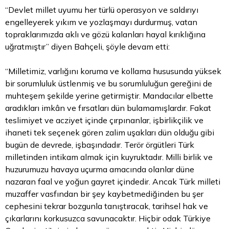
“Devlet millet uyumu her türlü operasyon ve saldırıyı
engelleyerek yıkım ve yozlaşmayı durdurmuş, vatan
topraklarımızda aklı ve gözü kalanları hayal kırıklığına
uğratmıştır” diyen Bahçeli, şöyle devam etti:
“Milletimiz, varlığını koruma ve kollama hususunda yüksek
bir sorumluluk üstlenmiş ve bu sorumluluğun gereğini de
muhteşem şekilde yerine getirmiştir. Mandacılar elbette
aradıkları imkân ve fırsatları dün bulamamışlardır. Fakat
teslimiyet ve acziyet içinde çırpınanlar, işbirlikçilik ve
ihaneti tek seçenek gören zalim uşakları dün olduğu gibi
bugün de devrede, işbaşındadır. Terör örgütleri Türk
milletinden intikam almak için kuyruktadır. Milli birlik ve
huzurumuzu havaya uçurma amacında olanlar düne
nazaran faal ve yoğun gayret içindedir. Ancak Türk milleti
muzaffer vasfından bir şey kaybetmediğinden bu şer
cephesini tekrar bozgunla tanıştıracak, tarihsel hak ve
çıkarlarını korkusuzca savunacaktır. Hiçbir odak Türkiye