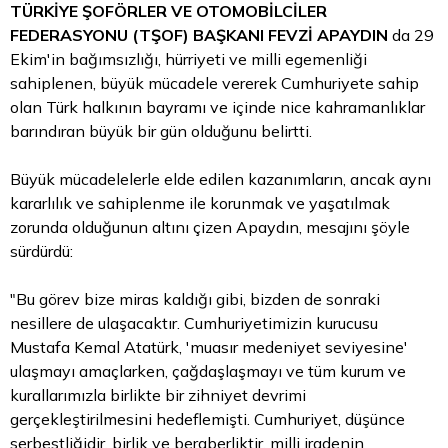
TÜRKİYE ŞOFÖRLER VE OTOMOBİLCİLER
FEDERASYONU (TŞOF) BAŞKANI FEVZİ APAYDIN
da 29
Ekim'in bağımsızlığı, hürriyeti ve milli egemenliği
sahiplenen, büyük mücadele vererek Cumhuriyete sahip
olan Türk halkının bayramı ve içinde nice kahramanlıklar
barındıran büyük bir gün olduğunu belirtti.
Büyük mücadelelerle elde edilen kazanımların, ancak aynı
kararlılık ve sahiplenme ile korunmak ve yaşatılmak
zorunda olduğunun altını çizen Apaydın, mesajını şöyle
sürdürdü:
"Bu görev bize miras kaldığı gibi, bizden de sonraki
nesillere de ulaşacaktır. Cumhuriyetimizin kurucusu
Mustafa Kemal Atatürk, 'muasır medeniyet seviyesine'
ulaşmayı amaçlarken, çağdaşlaşmayı ve tüm kurum ve
kurallarımızla birlikte bir zihniyet devrimi
gerçekleştirilmesini hedeflemişti. Cumhuriyet, düşünce
serbestliğidir, birlik ve beraberliktir, milli iradenin