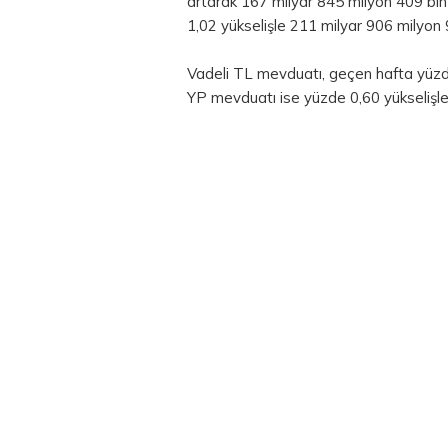
artarak 167 milyar 845 milyon 409 bin
1,02 yükselişle 211 milyar 906 milyon 
Vadeli TL mevduatı, geçen hafta yüzde 
YP mevduatı ise yüzde 0,60 yükselişle