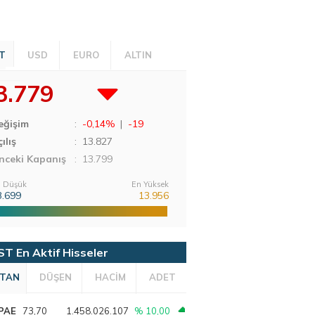
T
USD
EURO
ALTIN
3.779
eğişim
:
-0,14%
|
-19
ılış
:
13.827
nceki Kapanış
: 13.799
 Düşük
En Yüksek
3.699
13.956
ST En Aktif Hisseler
TAN
DÜŞEN
HACİM
ADET
PAE
73,70
1.458.026.107
% 10,00