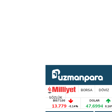
BORSA
DÖVİZ
SÖZLÜK
BIST100
DOLAR
13.779
47,6994
-0,14%
0,16