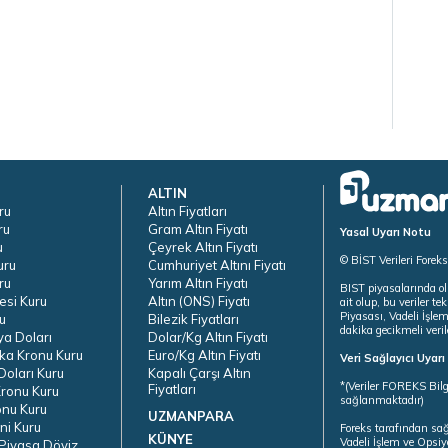
ALTIN
ru
Altın Fiyatları
ru
Gram Altın Fiyatı
Yasal Uyarı Notu
u
Çeyrek Altın Fiyatı
© BİST Verileri Forek
uru
Cumhuriyet Altını Fiyatı
ru
Yarım Altın Fiyatı
BIST piyasalarında ol
esi Kuru
Altın (ONS) Fiyatı
ait olup, bu veriler 
Piyasası, Vadeli İşle
u
Bilezik Fiyatları
dakika gecikmeli veril
ya Doları
Dolar/Kg Altın Fiyatı
ka Kronu Kuru
Euro/Kg Altın Fiyatı
Veri Sağlayıcı Uyar
oları Kuru
Kapalı Çarşı Altın
*(Veriler FOREKS Bilg
Fiyatları
ronu Kuru
sağlanmaktadır)
onu Kuru
UZMANPARA
ni Kuru
Foreks tarafından sa
KÜNYE
Vadeli İşlem ve Opsiy
Piyasa Döviz