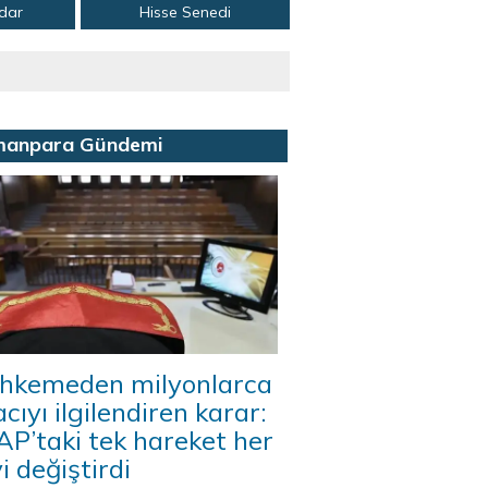
adar
Hisse Senedi
manpara Gündemi
hkemeden milyonlarca
acıyı ilgilendiren karar:
P’taki tek hareket her
i değiştirdi