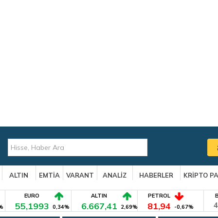
ALTIN
EMTİA
VARANT
ANALİZ
HABERLER
KRİPTO P
EURO
ALTIN
PETROL
55,1993
6.667,41
81,94
4
%
0,34%
2,69%
-0,67%