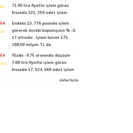
71.90 lira fiyatla işlem gören
NEL
hissede 321, 259 adet işlem
:54
Endeks 13, 776 puanda işlem
görerek önceki kapanışının % -0,
100
17 altında . İşlem hacmi 173,
288.00 milyon TL de
:54
Yüzde -9.75 oranında düşüşle
7.68 lira fiyatla işlem gören
DGS
hissede 17, 524, 069 adet işlem
daha fazla