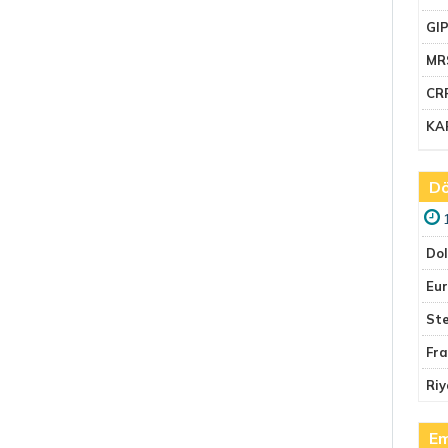
GI
MR
CR
KA
Dö
Do
Eu
Ste
Fr
Riy
Em