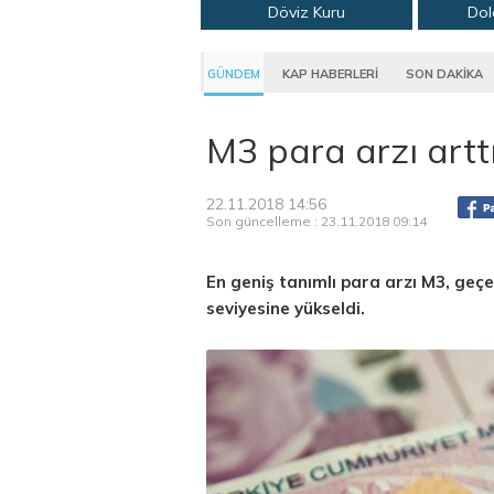
Döviz Kuru
Dol
GÜNDEM
KAP HABERLERİ
SON DAKİKA
M3 para arzı artt
22.11.2018 14:56
Son güncelleme : 23.11.2018 09:14
En geniş tanımlı para arzı M3, geçe
seviyesine yükseldi.