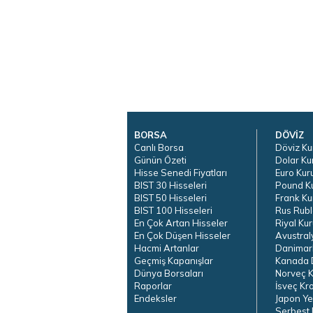
BORSA
DÖVİZ
Canlı Borsa
Döviz Ku
Günün Özeti
Dolar Ku
Hisse Senedi Fiyatları
Euro Kur
BIST 30 Hisseleri
Pound K
BIST 50 Hisseleri
Frank Ku
BIST 100 Hisseleri
Rus Rubl
En Çok Artan Hisseler
Riyal Kur
En Çok Düşen Hisseler
Avustral
Hacmi Artanlar
Danimar
Geçmiş Kapanışlar
Kanada D
Dünya Borsaları
Norveç K
Raporlar
İsveç Kr
Endeksler
Japon Ye
Serbest 