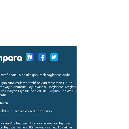
s tarafından 15 dakika gecikmeli sağlanmaktadır.
uşan tüm verilere ait telif hakları tamamen BIST'e
tekrar yayınlanamaz. Pay Piyasası, Borçlanma Araçları
m ve Opsiyon Piyasası verileri BIST kaynaklı en az 15
erdir.
ı Notu
i İletişim Hizmetleri A.Ş. tarafından
ğlanan Pay Piyasası, Borçlanma Araçları Piyasası,
on Piyasası verileri BIST kaynaklı en az 15 dakika