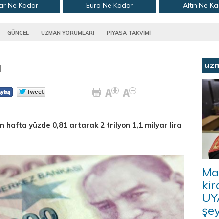
ar Ne Kadar
Euro Ne Kadar
Altın Ne K
GÜNCEL
UZMAN YORUMLARI
PİYASA TAKVİMİ
ı
uz
n hafta yüzde 0,81 artarak 2 trilyon 1,1 milyar lira
Ma
kir
UYA
şey