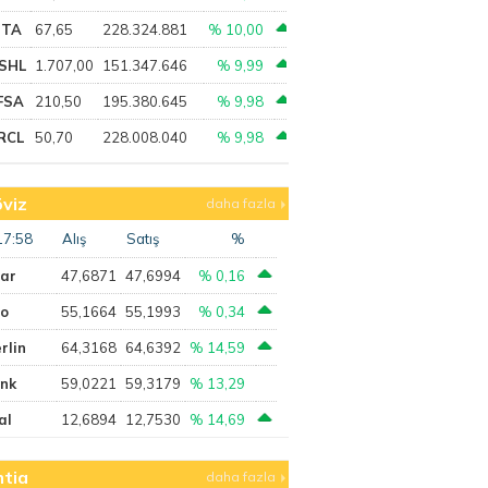
PTA
67,65
228.324.881
% 10,00
SHL
1.707,00
151.347.646
% 9,99
FSA
210,50
195.380.645
% 9,98
RCL
50,70
228.008.040
% 9,98
viz
daha fazla
17:58
Alış
Satış
%
lar
47,6871
47,6994
% 0,16
ro
55,1664
55,1993
% 0,34
rlin
64,3168
64,6392
% 14,59
ank
59,0221
59,3179
% 13,29
al
12,6894
12,7530
% 14,69
tia
daha fazla