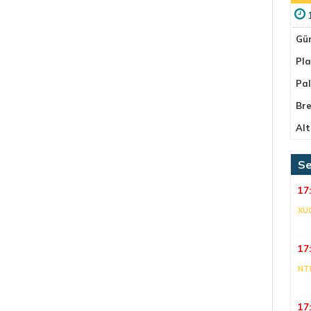
Gü
Pla
Pa
Bre
Alt
Se
17
XU
17
NT
17