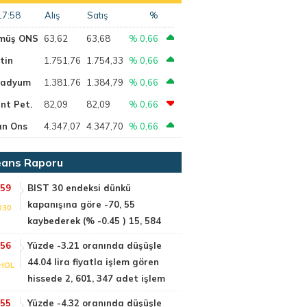
17:58
Alış
Satış
%
müş ONS
63,62
63,68
% 0,66
tin
1.751,76
1.754,33
% 0,66
ladyum
1.381,76
1.384,79
% 0,66
nt Pet.
82,09
82,09
% 0,66
ın Ons
4.347,07
4.347,70
% 0,66
ans Raporu
:59
BIST 30 endeksi dünkü
kapanışına göre -70, 55
030
kaybederek (% -0.45 ) 15, 584
:56
Yüzde -3.21 oranında düşüşle
44.04 lira fiyatla işlem gören
HOL
hissede 2, 601, 347 adet işlem
:55
Yüzde -4.32 oranında düşüşle