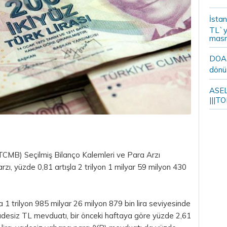
İstan
TL`y
masr
DOA m
dönü
ASELS
|||TO
TCMB) Seçilmiş Bilanço Kalemleri ve
Para
Arzı
zı, yüzde 0,81 artışla 2 trilyon 1 milyar 59 milyon 430
a 1 trilyon 985 milyar 26 milyon 879 bin
lira
seviyesinde
adesiz
TL
mevduatı, bir önceki haftaya göre yüzde 2,61