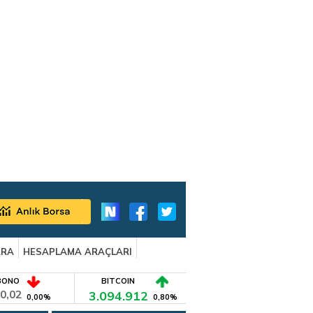
ARA
HESAPLAMA ARAÇLARI
BONO
BITCOIN
0,02
3.094.912
0,00%
0,80%