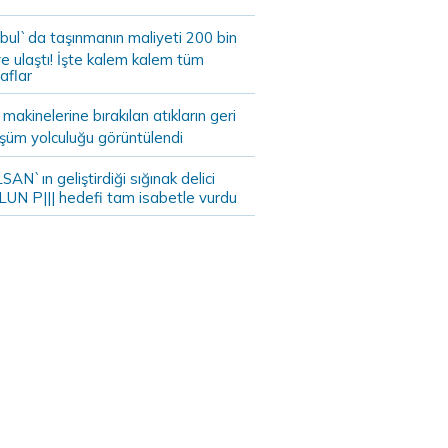
bul`da taşınmanın maliyeti 200 bin
e ulaştı! İşte kalem kalem tüm
aflar
akinelerine bırakılan atıkların geri
şüm yolculuğu görüntülendi
AN`ın geliştirdiği sığınak delici
LUN P||| hedefi tam isabetle vurdu