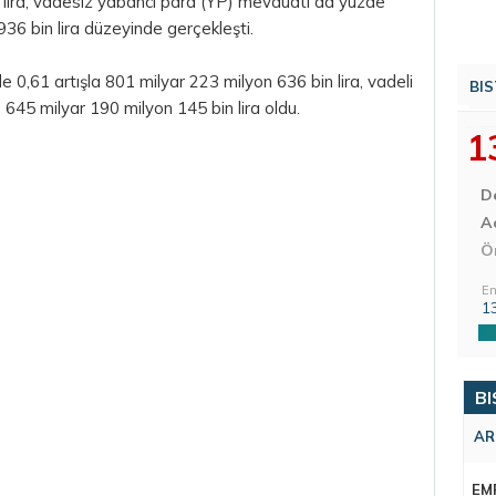
 lira, vadesiz yabancı para (YP) mevduatı da yüzde
936 bin lira düzeyinde gerçekleşti.
0,61 artışla 801 milyar 223 milyon 636 bin lira, vadeli
BIS
 645 milyar 190 milyon 145 bin lira oldu.
1
D
Aç
Ö
En
1
BI
AR
EM