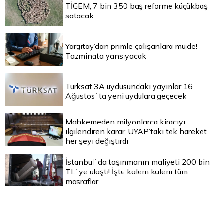
TİGEM, 7 bin 350 baş reforme küçükbaş
satacak
Yargıtay’dan primle çalışanlara müjde!
Tazminata yansıyacak
Türksat 3A uydusundaki yayınlar 16
Ağustos`ta yeni uydulara geçecek
Mahkemeden milyonlarca kiracıyı
ilgilendiren karar: UYAP’taki tek hareket
her şeyi değiştirdi
İstanbul`da taşınmanın maliyeti 200 bin
TL`ye ulaştı! İşte kalem kalem tüm
masraflar