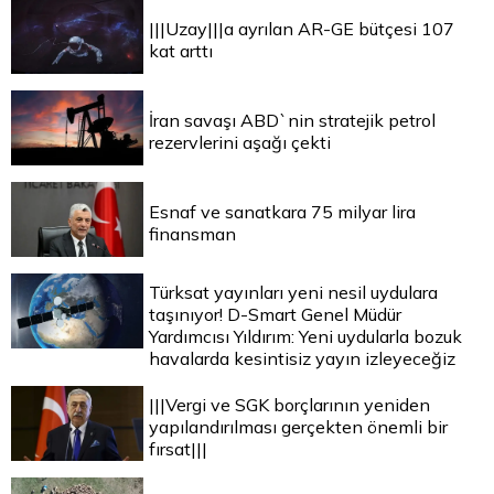
|||Uzay|||a ayrılan AR-GE bütçesi 107
kat arttı
İran savaşı ABD`nin stratejik petrol
rezervlerini aşağı çekti
Esnaf ve sanatkara 75 milyar lira
finansman
Türksat yayınları yeni nesil uydulara
taşınıyor! D-Smart Genel Müdür
Yardımcısı Yıldırım: Yeni uydularla bozuk
havalarda kesintisiz yayın izleyeceğiz
|||Vergi ve SGK borçlarının yeniden
yapılandırılması gerçekten önemli bir
fırsat|||