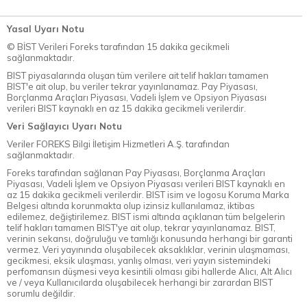
Yasal Uyarı Notu
© BİST Verileri Foreks tarafından 15 dakika gecikmeli
sağlanmaktadır.
BIST piyasalarında oluşan tüm verilere ait telif hakları tamamen
BIST'e ait olup, bu veriler tekrar yayınlanamaz. Pay Piyasası,
Borçlanma Araçları Piyasası, Vadeli İşlem ve Opsiyon Piyasası
verileri BIST kaynaklı en az 15 dakika gecikmeli verilerdir.
Veri Sağlayıcı Uyarı Notu
Veriler FOREKS Bilgi İletişim Hizmetleri A.Ş. tarafından
sağlanmaktadır.
Foreks tarafından sağlanan Pay Piyasası, Borçlanma Araçları
Piyasası, Vadeli İşlem ve Opsiyon Piyasası verileri BIST kaynaklı en
az 15 dakika gecikmeli verilerdir. BIST isim ve logosu Koruma Marka
Belgesi altında korunmakta olup izinsiz kullanılamaz, iktibas
edilemez, değiştirilemez. BIST ismi altında açıklanan tüm belgelerin
telif hakları tamamen BIST'ye ait olup, tekrar yayınlanamaz. BIST,
verinin sekansı, doğruluğu ve tamlığı konusunda herhangi bir garanti
vermez. Veri yayınında oluşabilecek aksaklıklar, verinin ulaşmaması,
gecikmesi, eksik ulaşması, yanlış olması, veri yayın sistemindeki
perfomansın düşmesi veya kesintili olması gibi hallerde Alıcı, Alt Alıcı
ve / veya Kullanıcılarda oluşabilecek herhangi bir zarardan BIST
sorumlu değildir.