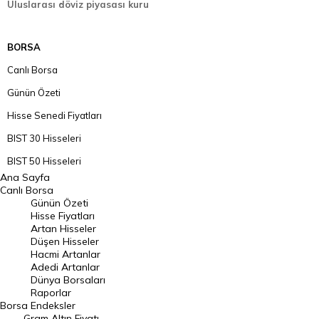
Uluslarası döviz piyasası kuru
BORSA
Canlı Borsa
Günün Özeti
Hisse Senedi Fiyatları
BIST 30 Hisseleri
BIST 50 Hisseleri
Ana Sayfa
BIST 100 Hisseleri
Canlı Borsa
Günün Özeti
En Çok Artan Hisseler
Hisse Fiyatları
Artan Hisseler
En Çok Düşen Hisseler
Düşen Hisseler
Hacmi Artanlar
Hacmi Artanlar
Adedi Artanlar
Geçmiş Kapanışlar
Dünya Borsaları
Raporlar
Dünya Borsaları
Borsa
Endeksler
Gram Altın Fiyatı