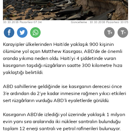
10.10.2016 Pazartesi 07:34
Güncelleme : 10.10.2016 Pazartesi 10:05
Karayipler ülkelerinden Haiti’de yaklaşık 900 kişinin
ölümüne yol açan Matthew Kasırgası, ABD’de de önemli
oranda yıkıma neden oldu. Haiti’yi 4 şiddetinde vuran
kasırganın taşıdığı rüzgârların saatte 300 kilometre hıza
yaklaştığı belirtildi.
ABD sahillerine geldiğinde ise kasırganın derecesi önce
3’e ardından da 2’ye kadar inmesine rağmen yıkıcı etkileri
sert rüzgârların vurduğu ABD’li eyaletlerde görüldü.
Kasırganın ABD’de izlediği yol üzerinde yaklaşık 1 milyon
evin yanı sıra aralarında iki nükleer santralın bulunduğu
toplam 12 enerji santralı ve petrol rafinerileri bulunuyor.