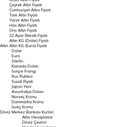
Raporlar
Çeyrek Altın Fiyatı
Endeksler
Cumhuriyet Altını Fiyatı
Tam Altın Fiyatı
Yarım Altın Fiyatı
DÖVİZ
Has Altın Fiyatı
Ons Altın Fiyatı
Döviz Kuru
22 Ayar Bilezik Fiyatı
Dolar Kuru
Altın KG (Dolar) Fiyatı
Altın
Altın KG (Euro) Fiyatı
Euro Kuru
Dolar
Euro
Pound Kuru
Sterlin
Kanada Doları
Frank Kuru
İsviçre Frangı
Riyal Kuru
Rus Rublesi
Suudi Riyali
Avustralya Doları
Japon Yeni
Avustralya Doları
Danimarka Kronu Kuru
Norveç Kronu
Danimarka Kronu
Kanada Doları Kuru
İsveç Kronu
Döviz
Merkez Bankası Kurlari
Norveç Kronu Kuru
Altın Hesaplama
İsveç Kronu Kuru
Döviz Çevirici