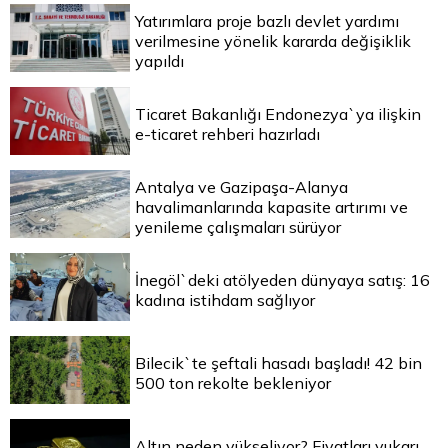
Yatırımlara proje bazlı devlet yardımı
verilmesine yönelik kararda değişiklik
yapıldı
Ticaret Bakanlığı Endonezya`ya ilişkin
e-ticaret rehberi hazırladı
Antalya ve Gazipaşa-Alanya
havalimanlarında kapasite artırımı ve
yenileme çalışmaları sürüyor
İnegöl`deki atölyeden dünyaya satış: 16
kadına istihdam sağlıyor
Bilecik`te şeftali hasadı başladı! 42 bin
500 ton rekolte bekleniyor
Altın neden yükseliyor? Fiyatları yukarı