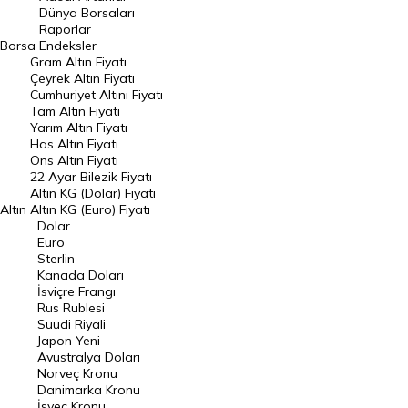
Geçmiş Kapanışlar
Dünya Borsaları
Raporlar
Dünya Borsaları
Borsa
Endeksler
Gram Altın Fiyatı
Raporlar
Çeyrek Altın Fiyatı
Endeksler
Cumhuriyet Altını Fiyatı
Tam Altın Fiyatı
Yarım Altın Fiyatı
DÖVİZ
Has Altın Fiyatı
Ons Altın Fiyatı
Döviz Kuru
22 Ayar Bilezik Fiyatı
Dolar Kuru
Altın KG (Dolar) Fiyatı
Altın
Altın KG (Euro) Fiyatı
Euro Kuru
Dolar
Euro
Pound Kuru
Sterlin
Kanada Doları
Frank Kuru
İsviçre Frangı
Riyal Kuru
Rus Rublesi
Suudi Riyali
Avustralya Doları
Japon Yeni
Avustralya Doları
Danimarka Kronu Kuru
Norveç Kronu
Danimarka Kronu
Kanada Doları Kuru
İsveç Kronu