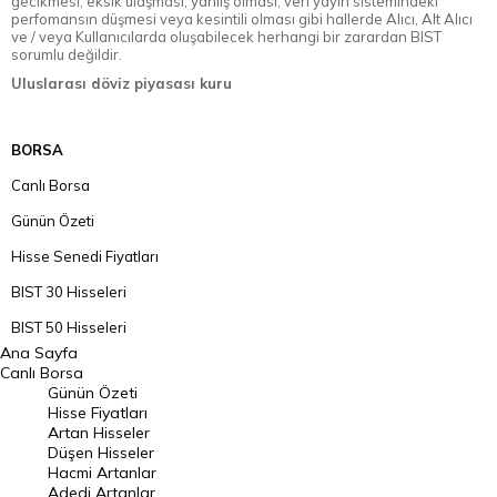
gecikmesi, eksik ulaşması, yanlış olması, veri yayın sistemindeki
perfomansın düşmesi veya kesintili olması gibi hallerde Alıcı, Alt Alıcı
ve / veya Kullanıcılarda oluşabilecek herhangi bir zarardan BIST
sorumlu değildir.
Uluslarası döviz piyasası kuru
BORSA
Canlı Borsa
Günün Özeti
Hisse Senedi Fiyatları
BIST 30 Hisseleri
BIST 50 Hisseleri
Ana Sayfa
BIST 100 Hisseleri
Canlı Borsa
Günün Özeti
En Çok Artan Hisseler
Hisse Fiyatları
Artan Hisseler
En Çok Düşen Hisseler
Düşen Hisseler
Hacmi Artanlar
Hacmi Artanlar
Adedi Artanlar