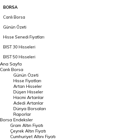
BORSA
Canlı Borsa
Günün Özeti
Hisse Senedi Fiyatları
BIST 30 Hisseleri
BIST 50 Hisseleri
Ana Sayfa
BIST 100 Hisseleri
Canlı Borsa
Günün Özeti
En Çok Artan Hisseler
Hisse Fiyatları
Artan Hisseler
En Çok Düşen Hisseler
Düşen Hisseler
Hacmi Artanlar
Hacmi Artanlar
Adedi Artanlar
Geçmiş Kapanışlar
Dünya Borsaları
Raporlar
Dünya Borsaları
Borsa
Endeksler
Gram Altın Fiyatı
Raporlar
Çeyrek Altın Fiyatı
Endeksler
Cumhuriyet Altını Fiyatı