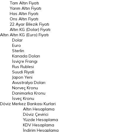
Tam Altın Fiyatı
Yarım Altın Fiyatı
DÖVİZ
Has Altın Fiyatı
Ons Altın Fiyatı
Döviz Kuru
22 Ayar Bilezik Fiyatı
Dolar Kuru
Altın KG (Dolar) Fiyatı
Altın
Altın KG (Euro) Fiyatı
Euro Kuru
Dolar
Euro
Pound Kuru
Sterlin
Kanada Doları
Frank Kuru
İsviçre Frangı
Riyal Kuru
Rus Rublesi
Suudi Riyali
Avustralya Doları
Japon Yeni
Avustralya Doları
Danimarka Kronu Kuru
Norveç Kronu
Danimarka Kronu
Kanada Doları Kuru
İsveç Kronu
Döviz
Merkez Bankası Kurlari
Norveç Kronu Kuru
Altın Hesaplama
İsveç Kronu Kuru
Döviz Çevirici
Yüzde Hesaplama
Japon Yeni Kuru
KDV Hesaplama
İndirim Hesaplama