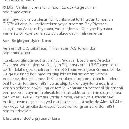
© BİST Verileri Foreks tarafından 15 dakika gecikmeli
sağlanmaktadır.
BIST piyasalarında oluşan tüm verilere ait telif hakları tamamen
BIST'e ait olup, bu veriler tekrar yayınlanamaz. Pay Piyasası,
Borçlanma Araçları Piyasası, Vadeli İşlem ve Opsiyon Piyasası
verileri BIST kaynaklı en az 15 dakika gecikmeli verilerdir.
Veri Sağlayıcı Uyarı Notu
Veriler FOREKS Bilgi İletişim Hizmetleri A.Ş. tarafından
sağlanmaktadır.
Foreks tarafından sağlanan Pay Piyasası, Borçlanma Araçları
Piyasası, Vadeli İşlem ve Opsiyon Piyasası verileri BIST kaynaklı en
az 15 dakika gecikmeli verilerdir. BIST isim ve logosu Koruma Marka
Belgesi altında korunmakta olup izinsiz kullanılamaz, iktibas
edilemez, değiştirilemez. BIST ismi altında açıklanan tüm belgelerin
telif hakları tamamen BIST'ye ait olup, tekrar yayınlanamaz. BIST,
verinin sekansı, doğruluğu ve tamlığı konusunda herhangi bir garanti
vermez. Veri yayınında oluşabilecek aksaklıklar, verinin ulaşmaması,
gecikmesi, eksik ulaşması, yanlış olması, veri yayın sistemindeki
perfomansın düşmesi veya kesintili olması gibi hallerde Alıcı, Alt Alıcı
ve / veya Kullanıcılarda oluşabilecek herhangi bir zarardan BIST
sorumlu değildir.
Uluslarası döviz piyasası kuru