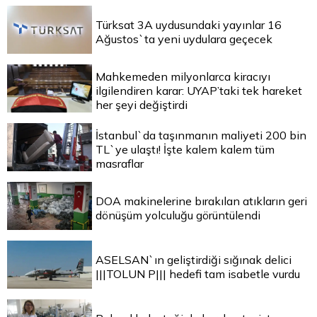
Türksat 3A uydusundaki yayınlar 16
Ağustos`ta yeni uydulara geçecek
Mahkemeden milyonlarca kiracıyı
ilgilendiren karar: UYAP’taki tek hareket
her şeyi değiştirdi
İstanbul`da taşınmanın maliyeti 200 bin
TL`ye ulaştı! İşte kalem kalem tüm
masraflar
DOA makinelerine bırakılan atıkların geri
dönüşüm yolculuğu görüntülendi
ASELSAN`ın geliştirdiği sığınak delici
|||TOLUN P||| hedefi tam isabetle vurdu