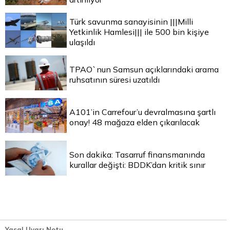
Türk savunma sanayisinin |||Milli
Yetkinlik Hamlesi||| ile 500 bin kişiye
ulaşıldı
TPAO`nun Samsun açıklarındaki arama
ruhsatının süresi uzatıldı
A101’in Carrefour’u devralmasına şartlı
onay! 48 mağaza elden çıkarılacak
Son dakika: Tasarruf finansmanında
kurallar değişti: BDDK’dan kritik sınır
Yasal Uyarı Notu