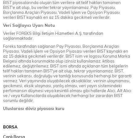
BIST piyasalarında oluşan tüm verilere ait telif hakları tamamen
BIST'e ait olup, bu veriler tekrar yayınlanamaz. Pay Piyasası,
Borçlanma Araçları Piyasası, Vadeli İşlem ve Opsiyon Piyasası
verileri BIST kaynaklı en az 15 dakika gecikmeli verilerdir.
Veri Sağlayıcı Uyarı Notu
Veriler FOREKS Bilgi İletişim Hizmetleri A.Ş. tarafından
sağlanmaktadır.
Foreks tarafından sağlanan Pay Piyasası, Borçlanma Araçları
Piyasası, Vadeli İşlem ve Opsiyon Piyasası verileri BIST kaynaklı en
az 15 dakika gecikmeli verilerdir. BIST isim ve logosu Koruma Marka
Belgesi altında korunmakta olup izinsiz kullanılamaz, iktibas
edilemez, değiştirilemez. BIST ismi altında açıklanan tüm belgelerin
telif hakları tamamen BIST'ye ait olup, tekrar yayınlanamaz. BIST,
verinin sekansı, doğruluğu ve tamlığı konusunda herhangi bir garanti
vermez. Veri yayınında oluşabilecek aksaklıklar, verinin ulaşmaması,
gecikmesi, eksik ulaşması, yanlış olması, veri yayın sistemindeki
perfomansın düşmesi veya kesintili olması gibi hallerde Alıcı, Alt Alıcı
ve / veya Kullanıcılarda oluşabilecek herhangi bir zarardan BIST
sorumlu değildir.
Uluslarası döviz piyasası kuru
BORSA
Canlı Borsa