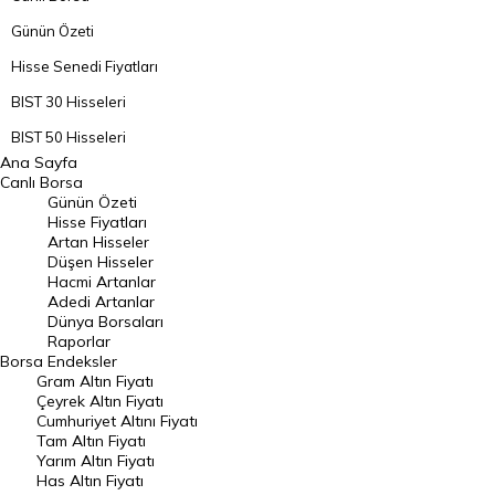
Günün Özeti
Hisse Senedi Fiyatları
BIST 30 Hisseleri
BIST 50 Hisseleri
Ana Sayfa
BIST 100 Hisseleri
Canlı Borsa
Günün Özeti
En Çok Artan Hisseler
Hisse Fiyatları
Artan Hisseler
En Çok Düşen Hisseler
Düşen Hisseler
Hacmi Artanlar
Hacmi Artanlar
Adedi Artanlar
Geçmiş Kapanışlar
Dünya Borsaları
Raporlar
Dünya Borsaları
Borsa
Endeksler
Gram Altın Fiyatı
Raporlar
Çeyrek Altın Fiyatı
Endeksler
Cumhuriyet Altını Fiyatı
Tam Altın Fiyatı
Yarım Altın Fiyatı
DÖVİZ
Has Altın Fiyatı