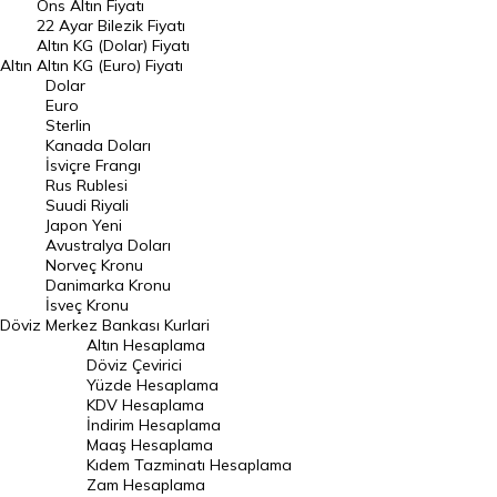
Ons Altın Fiyatı
Döviz Kuru
22 Ayar Bilezik Fiyatı
Dolar Kuru
Altın KG (Dolar) Fiyatı
Altın
Altın KG (Euro) Fiyatı
Euro Kuru
Dolar
Euro
Pound Kuru
Sterlin
Kanada Doları
Frank Kuru
İsviçre Frangı
Riyal Kuru
Rus Rublesi
Suudi Riyali
Avustralya Doları
Japon Yeni
Avustralya Doları
Danimarka Kronu Kuru
Norveç Kronu
Danimarka Kronu
Kanada Doları Kuru
İsveç Kronu
Döviz
Merkez Bankası Kurlari
Norveç Kronu Kuru
Altın Hesaplama
İsveç Kronu Kuru
Döviz Çevirici
Yüzde Hesaplama
Japon Yeni Kuru
KDV Hesaplama
İndirim Hesaplama
Serbest Piyasa Döviz Kurları
Maaş Hesaplama
Kıdem Tazminatı Hesaplama
Merkez Bankası Döviz Kurları
Zam Hesaplama