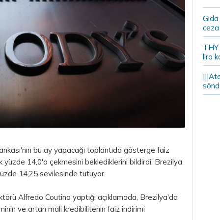
Gıda
ceza 
THY y
lira k
|||At
söndü
nkası'nın bu ay yapacağı toplantıda gösterge faiz
 yüzde 14,0'a çekmesini beklediklerini bildirdi. Brezilya
zde 14,25 sevilesinde tutuyor.
törü Alfredo Coutino yaptığı açıklamada, Brezilya'da
minin ve artan mali kredibilitenin faiz indirimi