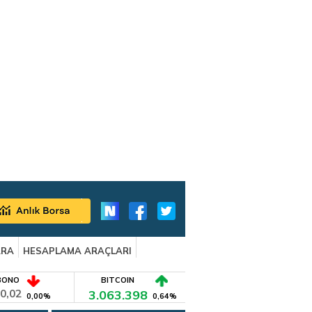
ARA
HESAPLAMA ARAÇLARI
BONO
BITCOIN
0,02
3.063.398
0,00%
0,64%