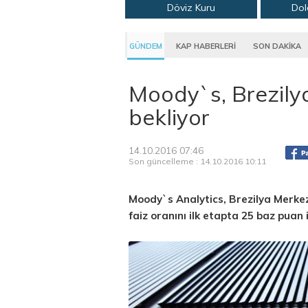
Döviz Kuru
Dol
GÜNDEM
KAP HABERLERİ
SON DAKİKA
Moody`s, Brezilya
bekliyor
14.10.2016 07:46
Son güncelleme : 14.10.2016 10:11
Moody`s Analytics, Brezilya Merke
faiz oranını ilk etapta 25 baz puan 