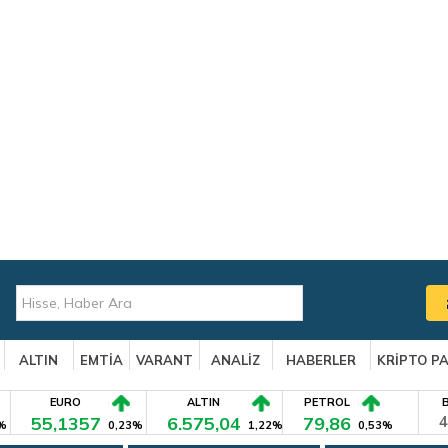
ALTIN
EMTİA
VARANT
ANALİZ
HABERLER
KRİPTO P
EURO
ALTIN
PETROL
55,1357
6.575,04
79,86
4
%
0,23%
1,22%
0,53%