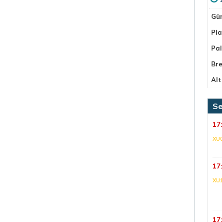
Gü
Pla
Pa
Bre
Alt
Se
17
XU
17
XU
17