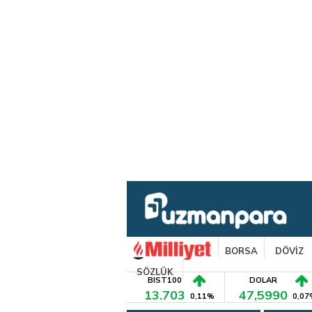
BORSA
DÖVİZ
SÖZLÜK
BIST100
DOLAR
13.703
47,5990
0,11%
0,07