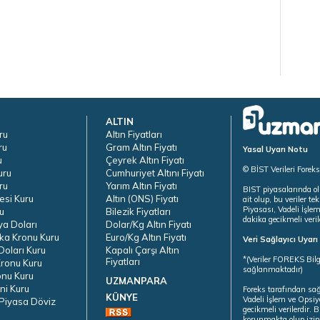
ALTIN
ru
Altın Fiyatları
ru
Gram Altın Fiyatı
Yasal Uyarı Notu
u
Çeyrek Altın Fiyatı
© BİST Verileri Forek
uru
Cumhuriyet Altını Fiyatı
ru
Yarım Altın Fiyatı
BIST piyasalarında ol
esi Kuru
Altın (ONS) Fiyatı
ait olup, bu veriler 
Piyasası, Vadeli İşle
u
Bilezik Fiyatları
dakika gecikmeli veril
ya Doları
Dolar/Kg Altın Fiyatı
ka Kronu Kuru
Euro/Kg Altın Fiyatı
Veri Sağlayıcı Uyar
oları Kuru
Kapalı Çarşı Altın
*(Veriler FOREKS Bilg
Fiyatları
ronu Kuru
sağlanmaktadır)
onu Kuru
UZMANPARA
ni Kuru
Foreks tarafından sa
KÜNYE
Vadeli İşlem ve Opsiy
Piyasa Döviz
gecikmeli verilerdir.
korunmakta olup izins