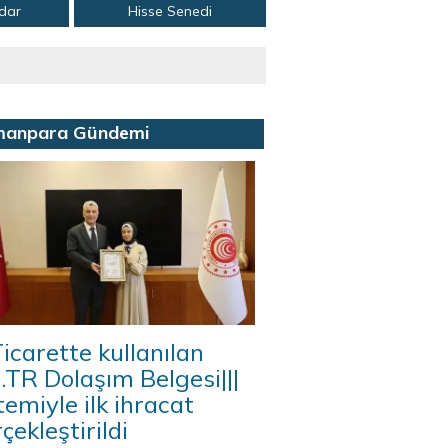
adar
Hisse Senedi
manpara Gündemi
icarette kullanılan
A.TR Dolaşım Belgesi|||
temiyle ilk ihracat
çekleştirildi