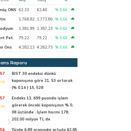
müş ONS
62,33
62,40
% 0,66
tin
1.768,82
1.773,80
% 0,66
ladyum
1.381,99
1.387,23
% 0,66
nt Pet.
79,22
79,22
% 0,66
ın Ons
4.282,13
4.282,73
% 0,66
ans Raporu
:57
BIST 30 endeksi dünkü
kapanışına göre 21, 53 artarak
030
(% 0.14 ) 15, 528
:57
Endeks 13, 699 puanda işlem
görerek önceki kapanışının % 0,
100
08 üstünde . İşlem hacmi 178,
202.00 milyon TL de
:56
Yüzde 6.89 oranında artışla 62.85