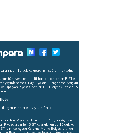
s tarafından 15 dakika gecikmeli sağlanmaktadır.
uşan tüm verilere ait telif hakları tamamen BIST'e
tekrar yayınlanamaz. Pay Piyasası, Borçlanma Araçları
m ve Opsiyon Piyasası verileri BIST kaynaklı en az 15
erdir.
ı Notu
i İletişim Hizmetleri A.Ş. tarafından
ğlanan Pay Piyasası, Borçlanma Araçları Piyasası,
on Piyasası verileri BIST kaynaklı en az 15 dakika
 BIST isim ve logosu Koruma Marka Belgesi altında
iz kullanılamaz, iktibas edilemez, değiştirilemez.