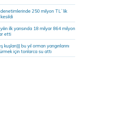
 denetimlerinde 250 milyon TL`lik
kesildi
ılın ilk yarısında 18 milyar 864 milyon
ar etti
eş kuşları||| bu yıl orman yangınlarını
rmek için tonlarca su attı