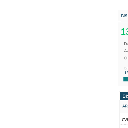
BIS
1
D
Aç
Ö
En
1
BI
AR
CV