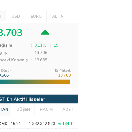
T
USD
EURO
ALTIN
3.703
eğişim
:
0,11%
|
15
ılış
:
13.708
nceki Kapanış
: 13.688
 Düşük
En Yüksek
3.565
13.780
ST En Aktif Hisseler
TAN
DÜŞEN
HACİM
ADET
KMD
15,21
1.332.342.820
% 164,14