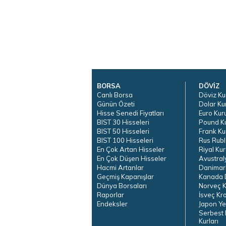
BORSA
DÖVİZ
Canlı Borsa
Döviz Ku
Günün Özeti
Dolar Ku
Hisse Senedi Fiyatları
Euro Kur
BIST 30 Hisseleri
Pound K
BIST 50 Hisseleri
Frank Ku
BIST 100 Hisseleri
Rus Rubl
En Çok Artan Hisseler
Riyal Kur
En Çok Düşen Hisseler
Avustral
Hacmi Artanlar
Danimar
Geçmiş Kapanışlar
Kanada D
Dünya Borsaları
Norveç K
Raporlar
İsveç Kr
Endeksler
Japon Ye
Serbest 
Kurları