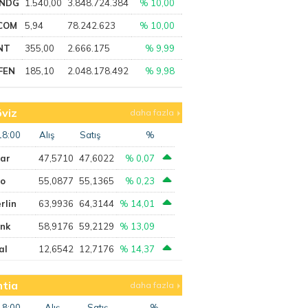
NDG
1.540,00
3.848.724.384
% 10,00
COM
5,94
78.242.623
% 10,00
NT
355,00
2.666.175
% 9,99
FEN
185,10
2.048.178.492
% 9,98
viz
daha fazla
18:00
Alış
Satış
%
lar
47,5710
47,6022
% 0,07
ro
55,0877
55,1365
% 0,23
rlin
63,9936
64,3144
% 14,01
ank
58,9176
59,2129
% 13,09
al
12,6542
12,7176
% 14,37
tia
daha fazla
18:00
Alış
Satış
%