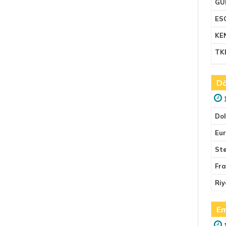
GU
ES
KE
TK
Dö
Do
Eu
Ste
Fr
Riy
Em