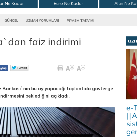
ar Ne Kadar
Euro Ne Kadar
Altın Ne K
GÜNCEL
UZMAN YORUMLARI
PİYASA TAKVİMİ
`dan faiz indirimi
uz
z Bankası`nın bu ay yapacağı toplantıda gösterge
indirmesini beklediğini açıkladı.
e-T
|||
sis
ger