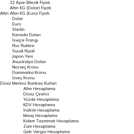
22 Ayar Bilezik Fiyatı
Dolar Kuru
Altın KG (Dolar) Fiyatı
Altın
Altın KG (Euro) Fiyatı
Euro Kuru
Dolar
Euro
Pound Kuru
Sterlin
Kanada Doları
Frank Kuru
İsviçre Frangı
Riyal Kuru
Rus Rublesi
Suudi Riyali
Avustralya Doları
Japon Yeni
Avustralya Doları
Danimarka Kronu Kuru
Norveç Kronu
Danimarka Kronu
Kanada Doları Kuru
İsveç Kronu
Döviz
Merkez Bankası Kurlari
Norveç Kronu Kuru
Altın Hesaplama
İsveç Kronu Kuru
Döviz Çevirici
Yüzde Hesaplama
Japon Yeni Kuru
KDV Hesaplama
İndirim Hesaplama
Serbest Piyasa Döviz Kurları
Maaş Hesaplama
Kıdem Tazminatı Hesaplama
Merkez Bankası Döviz Kurları
Zam Hesaplama
Gelir Vergisi Hesaplama