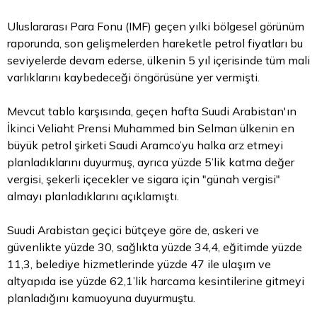
Uluslararası
Para
Fonu (IMF) geçen yılki bölgesel görünüm
raporunda, son gelişmelerden hareketle
petrol fiyatları
bu
seviyelerde devam ederse, ülkenin 5 yıl içerisinde tüm mali
varlıklarını kaybedeceği öngörüsüne yer vermişti.
Mevcut tablo karşısında, geçen hafta Suudi Arabistan'ın
İkinci Veliaht Prensi Muhammed bin Selman ülkenin en
büyük petrol şirketi Saudi Aramco’yu halka arz etmeyi
planladıklarını duyurmuş, ayrıca yüzde 5’lik katma değer
vergisi, şekerli içecekler ve sigara için "günah vergisi"
almayı planladıklarını açıklamıştı.
Suudi Arabistan geçici bütçeye göre de, askeri ve
güvenlikte yüzde 30, sağlıkta yüzde 34,4, eğitimde yüzde
11,3, belediye hizmetlerinde yüzde 47 ile ulaşım ve
altyapıda ise yüzde 62,1’lik harcama kesintilerine gitmeyi
planladığını kamuoyuna duyurmuştu.