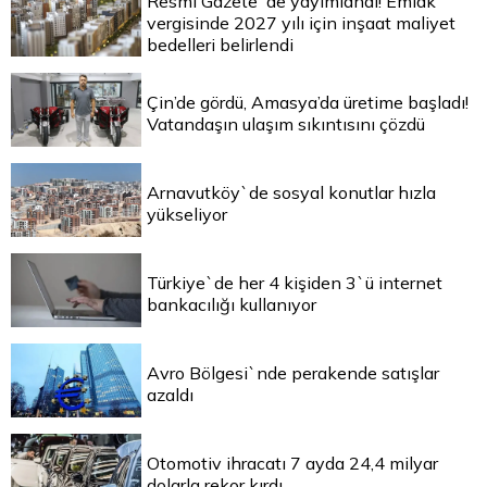
Resmi Gazete`de yayımlandı! Emlak
vergisinde 2027 yılı için inşaat maliyet
bedelleri belirlendi
Çin’de gördü, Amasya’da üretime başladı!
Vatandaşın ulaşım sıkıntısını çözdü
Arnavutköy`de sosyal konutlar hızla
yükseliyor
Türkiye`de her 4 kişiden 3`ü internet
bankacılığı kullanıyor
Avro Bölgesi`nde perakende satışlar
azaldı
Otomotiv ihracatı 7 ayda 24,4 milyar
dolarla rekor kırdı