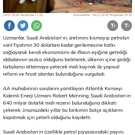
14.01.2016 Perşembe 11:20
Güncelleme : 14.01.2016 Perşembe 15:19
Uzmanlar, Suudi Arabistan'ın, üretimini kısmayıp petrolün
varil fiyatının 30 dolarlara kadar gerilemesine katkı
sağlayarak kendi ekonomisini de iflasın eşiğine getirdiği
iddialarının asılsız olduğunu belirterek, ülkenin içine girdiği
türbülansı atlatmaya yetecek mali kaynak ile yapısal
reform ve fırsat alanları bulunduğunu vurguladı.
AA muhabirinin sorularını yanıtlayan Atlantik Konseyi
Kıdemli Enerji Uzmanı Robert Manning, Suudi Arabistan’ın
640 milyar dolarlık mali rezervi bulunduğuna dikkati
çekerek, önümüzdeki yıllar bu birikimin bütçe açıklarını
kapatmak için yeterli olduğunu kaydetti.
Suudi Arabistan’ın özellikle petrol piyasasındaki payını