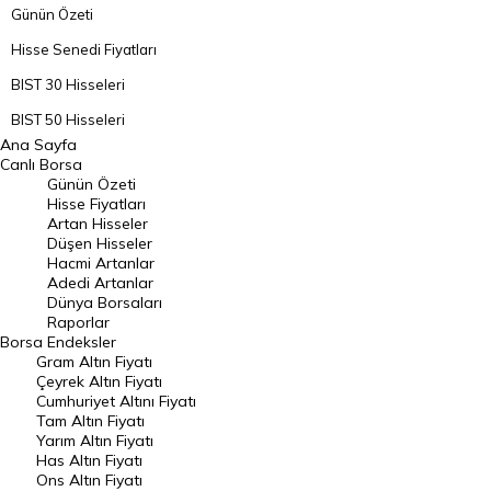
Günün Özeti
Hisse Senedi Fiyatları
BIST 30 Hisseleri
BIST 50 Hisseleri
Ana Sayfa
BIST 100 Hisseleri
Canlı Borsa
Günün Özeti
En Çok Artan Hisseler
Hisse Fiyatları
Artan Hisseler
En Çok Düşen Hisseler
Düşen Hisseler
Hacmi Artanlar
Hacmi Artanlar
Adedi Artanlar
Geçmiş Kapanışlar
Dünya Borsaları
Raporlar
Dünya Borsaları
Borsa
Endeksler
Gram Altın Fiyatı
Raporlar
Çeyrek Altın Fiyatı
Endeksler
Cumhuriyet Altını Fiyatı
Tam Altın Fiyatı
Yarım Altın Fiyatı
DÖVİZ
Has Altın Fiyatı
Ons Altın Fiyatı
Döviz Kuru