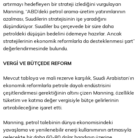
artırmayı hedefleyen bir strateji izlediğini vurgulayan
Manning, “ABD’deki petrol arama-üretim yatırımlarının
azalması, Suudilerin stratejisinin işe yaradığını
düşündürüyor. Suudiler bu çerçevede bir süre daha
petroldeki düşüşün bedelini ödemeye hazırlar. Ancak
stratejilerinin ekonomik reformlarla da desteklenmesi şart”
değerlendirmesinde bulundu.
VERGİ VE BÜTÇEDE REFORM
Mevcut tabloya ve mali rezerve karşılık, Suudi Arabistan’ın
ekonomik reformlarla petrole dayalı endüstrisini
çeşitlendirmesi gerektiğinin altını çizen Manning, özellikle
tüketim ve katma değer vergisiyle bütçe gelirlerinin
artırabileceğine işaret etti.
Manning, petrol talebinin dünya ekonomisindeki
yavaşlama ve yenilenebilir enerji kullanımının artmasıyla
gelecekte bir daha 60-80
dolar
bandının üzerine