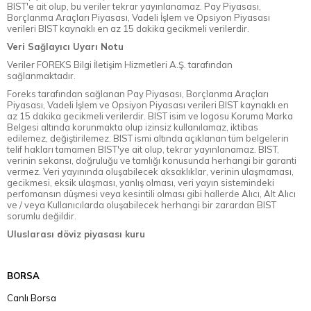
BIST'e ait olup, bu veriler tekrar yayınlanamaz. Pay Piyasası,
Borçlanma Araçları Piyasası, Vadeli İşlem ve Opsiyon Piyasası
verileri BIST kaynaklı en az 15 dakika gecikmeli verilerdir.
Veri Sağlayıcı Uyarı Notu
Veriler FOREKS Bilgi İletişim Hizmetleri A.Ş. tarafından
sağlanmaktadır.
Foreks tarafından sağlanan Pay Piyasası, Borçlanma Araçları
Piyasası, Vadeli İşlem ve Opsiyon Piyasası verileri BIST kaynaklı en
az 15 dakika gecikmeli verilerdir. BIST isim ve logosu Koruma Marka
Belgesi altında korunmakta olup izinsiz kullanılamaz, iktibas
edilemez, değiştirilemez. BIST ismi altında açıklanan tüm belgelerin
telif hakları tamamen BIST'ye ait olup, tekrar yayınlanamaz. BIST,
verinin sekansı, doğruluğu ve tamlığı konusunda herhangi bir garanti
vermez. Veri yayınında oluşabilecek aksaklıklar, verinin ulaşmaması,
gecikmesi, eksik ulaşması, yanlış olması, veri yayın sistemindeki
perfomansın düşmesi veya kesintili olması gibi hallerde Alıcı, Alt Alıcı
ve / veya Kullanıcılarda oluşabilecek herhangi bir zarardan BIST
sorumlu değildir.
Uluslarası döviz piyasası kuru
BORSA
Canlı Borsa