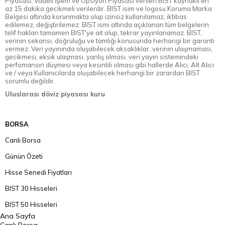
Piyasası, Vadeli İşlem ve Opsiyon Piyasası verileri BIST kaynaklı en
az 15 dakika gecikmeli verilerdir. BIST isim ve logosu Koruma Marka
Belgesi altında korunmakta olup izinsiz kullanılamaz, iktibas
edilemez, değiştirilemez. BIST ismi altında açıklanan tüm belgelerin
telif hakları tamamen BIST'ye ait olup, tekrar yayınlanamaz. BIST,
verinin sekansı, doğruluğu ve tamlığı konusunda herhangi bir garanti
vermez. Veri yayınında oluşabilecek aksaklıklar, verinin ulaşmaması,
gecikmesi, eksik ulaşması, yanlış olması, veri yayın sistemindeki
perfomansın düşmesi veya kesintili olması gibi hallerde Alıcı, Alt Alıcı
ve / veya Kullanıcılarda oluşabilecek herhangi bir zarardan BIST
sorumlu değildir.
Uluslarası döviz piyasası kuru
BORSA
Canlı Borsa
Günün Özeti
Hisse Senedi Fiyatları
BIST 30 Hisseleri
BIST 50 Hisseleri
Ana Sayfa
BIST 100 Hisseleri