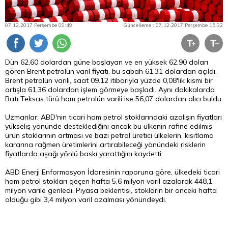
07.12.2017 Perşembe 09:49
Güncelleme : 07.12.2017 Perşembe 15:32
Dün 62,60 dolardan güne başlayan ve en yüksek 62,90 doları
gören Brent petrolün varil fiyatı, bu sabah 61,31 dolardan açıldı.
Brent petrolün varili, saat 09.12 itibarıyla yüzde 0,08'lik kısmi bir
artışla 61,36 dolardan işlem görmeye başladı. Aynı dakikalarda
Batı Teksas türü ham petrolün varili ise 56,07 dolardan alıcı buldu.
Uzmanlar, ABD'nin ticari ham petrol stoklarındaki azalışın fiyatları
yükseliş yönünde desteklediğini ancak bu ülkenin rafine edilmiş
ürün stoklarının artması ve bazı petrol üretici ülkelerin, kısıtlama
kararına rağmen üretimlerini artırabileceği yönündeki risklerin
fiyatlarda aşağı yönlü baskı yarattığını kaydetti.
ABD Enerji Enformasyon İdaresinin raporuna göre, ülkedeki ticari
ham petrol stokları geçen hafta 5,6 milyon varil azalarak 448,1
milyon varile geriledi. Piyasa beklentisi, stokların bir önceki hafta
olduğu gibi 3,4 milyon varil azalması yönündeydi.