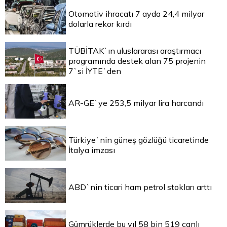
Otomotiv ihracatı 7 ayda 24,4 milyar
dolarla rekor kırdı
TÜBİTAK`ın uluslararası araştırmacı
programında destek alan 75 projenin
7`si İYTE`den
AR-GE`ye 253,5 milyar lira harcandı
Türkiye`nin güneş gözlüğü ticaretinde
İtalya imzası
ABD`nin ticari ham petrol stokları arttı
Gümrüklerde bu yıl 58 bin 519 canlı