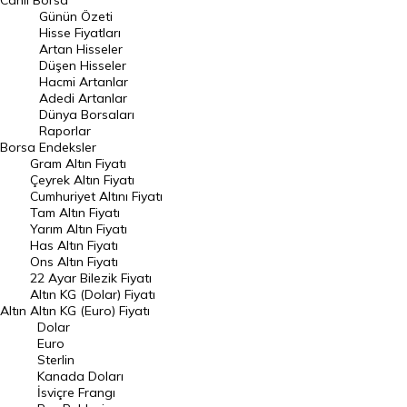
Canlı Borsa
Günün Özeti
En Çok Artan Hisseler
Hisse Fiyatları
Artan Hisseler
En Çok Düşen Hisseler
Düşen Hisseler
Hacmi Artanlar
Hacmi Artanlar
Adedi Artanlar
Geçmiş Kapanışlar
Dünya Borsaları
Raporlar
Dünya Borsaları
Borsa
Endeksler
Gram Altın Fiyatı
Raporlar
Çeyrek Altın Fiyatı
Endeksler
Cumhuriyet Altını Fiyatı
Tam Altın Fiyatı
Yarım Altın Fiyatı
DÖVİZ
Has Altın Fiyatı
Ons Altın Fiyatı
Döviz Kuru
22 Ayar Bilezik Fiyatı
Dolar Kuru
Altın KG (Dolar) Fiyatı
Altın
Altın KG (Euro) Fiyatı
Euro Kuru
Dolar
Euro
Pound Kuru
Sterlin
Kanada Doları
Frank Kuru
İsviçre Frangı