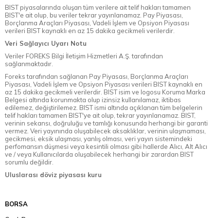
BIST piyasalarında oluşan tüm verilere ait telif hakları tamamen
BIST'e ait olup, bu veriler tekrar yayınlanamaz. Pay Piyasası,
Borçlanma Araçları Piyasası, Vadeli İşlem ve Opsiyon Piyasası
verileri BIST kaynaklı en az 15 dakika gecikmeli verilerdir.
Veri Sağlayıcı Uyarı Notu
Veriler FOREKS Bilgi İletişim Hizmetleri A.Ş. tarafından
sağlanmaktadır.
Foreks tarafından sağlanan Pay Piyasası, Borçlanma Araçları
Piyasası, Vadeli İşlem ve Opsiyon Piyasası verileri BIST kaynaklı en
az 15 dakika gecikmeli verilerdir. BIST isim ve logosu Koruma Marka
Belgesi altında korunmakta olup izinsiz kullanılamaz, iktibas
edilemez, değiştirilemez. BIST ismi altında açıklanan tüm belgelerin
telif hakları tamamen BIST'ye ait olup, tekrar yayınlanamaz. BIST,
verinin sekansı, doğruluğu ve tamlığı konusunda herhangi bir garanti
vermez. Veri yayınında oluşabilecek aksaklıklar, verinin ulaşmaması,
gecikmesi, eksik ulaşması, yanlış olması, veri yayın sistemindeki
perfomansın düşmesi veya kesintili olması gibi hallerde Alıcı, Alt Alıcı
ve / veya Kullanıcılarda oluşabilecek herhangi bir zarardan BIST
sorumlu değildir.
Uluslarası döviz piyasası kuru
BORSA