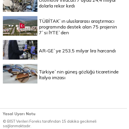
Otomotiv ihracatı 7 ayda 24,4 milyar
dolarla rekor kırdı
TÜBİTAK`ın uluslararası araştırmacı
programında destek alan 75 projenin
7`si İYTE`den
AR-GE`ye 253,5 milyar lira harcandı
Türkiye`nin güneş gözlüğü ticaretinde
İtalya imzası
Yasal Uyarı Notu
© BİST Verileri Foreks tarafından 15 dakika gecikmeli
sağlanmaktadır.