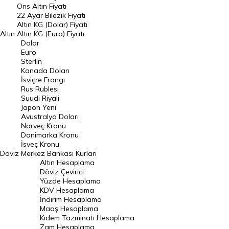
Ons Altın Fiyatı
Döviz Kuru
22 Ayar Bilezik Fiyatı
Dolar Kuru
Altın KG (Dolar) Fiyatı
Altın
Altın KG (Euro) Fiyatı
Euro Kuru
Dolar
Euro
Pound Kuru
Sterlin
Kanada Doları
Frank Kuru
İsviçre Frangı
Riyal Kuru
Rus Rublesi
Suudi Riyali
Avustralya Doları
Japon Yeni
Avustralya Doları
Danimarka Kronu Kuru
Norveç Kronu
Danimarka Kronu
Kanada Doları Kuru
İsveç Kronu
Döviz
Merkez Bankası Kurlari
Norveç Kronu Kuru
Altın Hesaplama
İsveç Kronu Kuru
Döviz Çevirici
Yüzde Hesaplama
Japon Yeni Kuru
KDV Hesaplama
İndirim Hesaplama
Serbest Piyasa Döviz Kurları
Maaş Hesaplama
Kıdem Tazminatı Hesaplama
Merkez Bankası Döviz Kurları
Zam Hesaplama