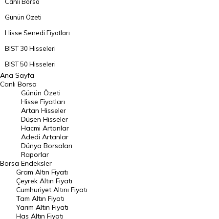
Canlı Borsa
Günün Özeti
Hisse Senedi Fiyatları
BIST 30 Hisseleri
BIST 50 Hisseleri
Ana Sayfa
BIST 100 Hisseleri
Canlı Borsa
Günün Özeti
En Çok Artan Hisseler
Hisse Fiyatları
Artan Hisseler
En Çok Düşen Hisseler
Düşen Hisseler
Hacmi Artanlar
Hacmi Artanlar
Adedi Artanlar
Geçmiş Kapanışlar
Dünya Borsaları
Raporlar
Dünya Borsaları
Borsa
Endeksler
Gram Altın Fiyatı
Raporlar
Çeyrek Altın Fiyatı
Endeksler
Cumhuriyet Altını Fiyatı
Tam Altın Fiyatı
Yarım Altın Fiyatı
DÖVİZ
Has Altın Fiyatı