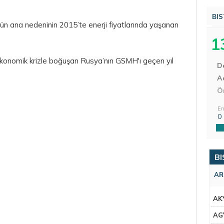
BIS
ün ana nedeninin 2015’te enerji fiyatlarında yaşanan
1
 ekonomik krizle boğuşan Rusya’nın GSMH'ı geçen yıl
D
Aç
Ö
En
0
BI
AR
AK
AG