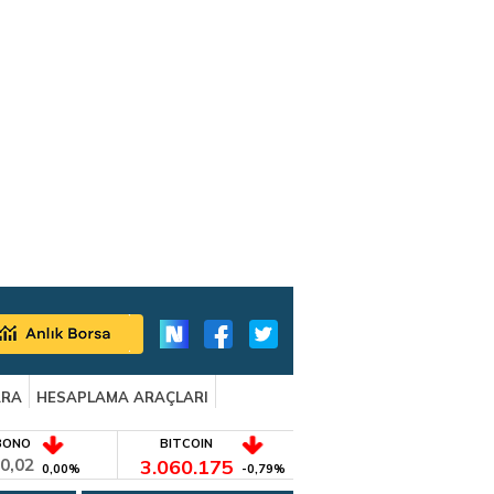
ARA
HESAPLAMA ARAÇLARI
BONO
BITCOIN
0,02
3.060.175
0,00%
-0,79%