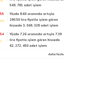
SI
549, 781 adet işlem
:55
Yüzde 8.60 oranında artışla
290.50 lira fiyatla işlem gören
GAZ
hissede 3, 049, 328 adet işlem
:54
Yüzde 7.26 oranında artışla 7.39
lira fiyatla işlem gören hissede
FO
62, 272, 450 adet işlem
daha fazla