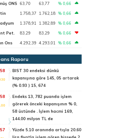
müş ONS
63,70
63,77
% 0,66
tin
1.758,37
1.762,18
% 0,66
ladyum
1.378,91
1.382,89
% 0,66
nt Pet.
83,29
83,29
% 0,66
ın Ons
4.292,39
4.293,01
% 0,66
ans Raporu
:58
BIST 30 endeksi dünkü
kapanışına göre 145, 05 artarak
030
(% 0.93 ) 15, 674
:58
Endeks 13, 782 puanda işlem
görerek önceki kapanışının % 0,
100
58 üstünde . İşlem hacmi 169,
144.00 milyon TL de
:57
Yüzde 5.10 oranında artışla 20.60
lira fiyatla işlem gören hissede 2,