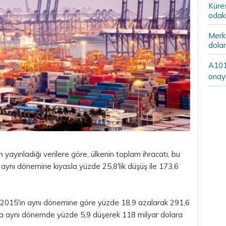
Küre
odak
Merke
dolar
A101’
onay
yayınladığı verilere göre, ülkenin toplam ihracatı, bu
aynı dönemine kıyasla yüzde 25,8'lik düşüş ile 173,6
mi 2015'in aynı dönemine göre yüzde 18,9 azalarak 291,6
ı da aynı dönemde yüzde 5,9 düşerek 118 milyar dolara