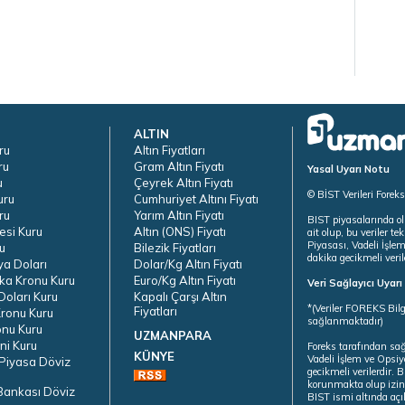
ALTIN
ru
Altın Fiyatları
ru
Gram Altın Fiyatı
Yasal Uyarı Notu
u
Çeyrek Altın Fiyatı
© BİST Verileri Forek
uru
Cumhuriyet Altını Fiyatı
ru
Yarım Altın Fiyatı
BIST piyasalarında ol
esi Kuru
Altın (ONS) Fiyatı
ait olup, bu veriler 
Piyasası, Vadeli İşle
u
Bilezik Fiyatları
dakika gecikmeli veril
ya Doları
Dolar/Kg Altın Fiyatı
ka Kronu Kuru
Euro/Kg Altın Fiyatı
Veri Sağlayıcı Uyar
oları Kuru
Kapalı Çarşı Altın
*(Veriler FOREKS Bilg
Fiyatları
ronu Kuru
sağlanmaktadır)
onu Kuru
UZMANPARA
ni Kuru
Foreks tarafından sa
KÜNYE
Vadeli İşlem ve Opsiy
Piyasa Döviz
gecikmeli verilerdir.
korunmakta olup izins
Bankası Döviz
BIST ismi altında açı