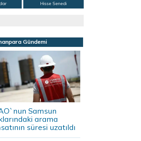
adar
Hisse Senedi
manpara Gündemi
AO`nun Samsun
klarındaki arama
satının süresi uzatıldı