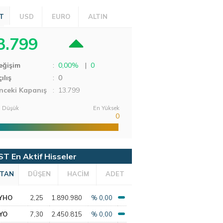
T
USD
EURO
ALTIN
3.799
eğişim
:
0,00%
|
0
ılış
:
0
nceki Kapanış
: 13.799
 Düşük
En Yüksek
0
ST En Aktif Hisseler
TAN
DÜŞEN
HACİM
ADET
YHO
2,25
1.890.980
% 0,00
YO
7,30
2.450.815
% 0,00