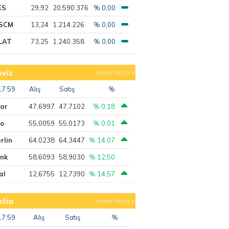
ES
29,92
20.590.376
% 0,00
SCM
13,24
1.214.226
% 0,00
LAT
73,25
1.240.358
% 0,00
viz
daha fazla
17:59
Alış
Satış
%
lar
47,6997
47,7102
% 0,18
ro
55,0059
55,0173
% 0,01
rlin
64,0238
64,3447
% 14,07
ank
58,6093
58,9030
% 12,50
al
12,6755
12,7390
% 14,57
tia
daha fazla
17:59
Alış
Satış
%