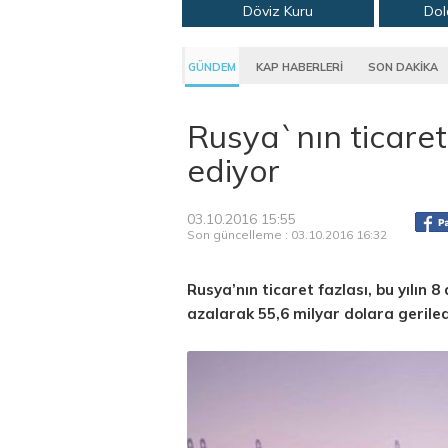
Döviz Kuru
Dol
GÜNDEM
KAP HABERLERİ
SON DAKİKA
Rusya`nın ticare
ediyor
03.10.2016 15:55
Son güncelleme : 03.10.2016 16:32
Rusya’nın ticaret fazlası, bu yılın
azalarak 55,6 milyar dolara geriled