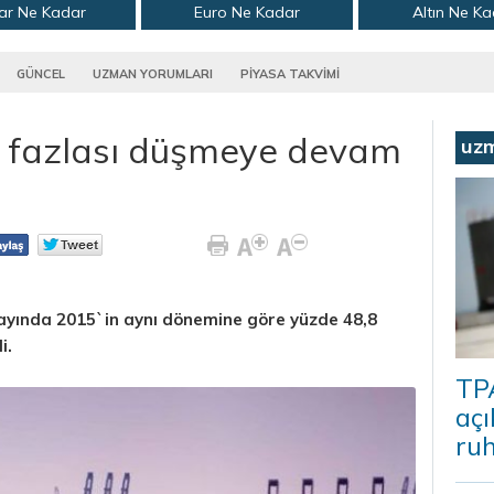
ar Ne Kadar
Euro Ne Kadar
Altın Ne K
GÜNCEL
UZMAN YORUMLARI
PİYASA TAKVİMİ
t fazlası düşmeye devam
uz
 8 ayında 2015`in aynı dönemine göre yüzde 48,8
i.
TP
açı
ruh