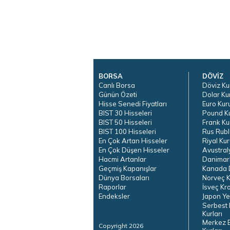
BORSA
DÖVİZ
Canlı Borsa
Döviz Ku
Günün Özeti
Dolar Ku
Hisse Senedi Fiyatları
Euro Kur
BIST 30 Hisseleri
Pound K
BIST 50 Hisseleri
Frank Ku
BIST 100 Hisseleri
Rus Rubl
En Çok Artan Hisseler
Riyal Kur
En Çok Düşen Hisseler
Avustral
Hacmi Artanlar
Danimar
Geçmiş Kapanışlar
Kanada D
Dünya Borsaları
Norveç K
Raporlar
İsveç Kr
Endeksler
Japon Ye
Serbest 
Kurları
Merkez 
Copyright 2026