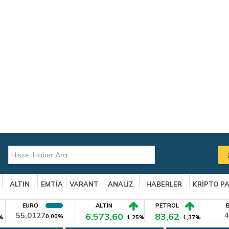
ALTIN
EMTİA
VARANT
ANALİZ
HABERLER
KRİPTO P
EURO
ALTIN
PETROL
55,0127
6.573,60
83,62
4
0,00%
%
1,25%
1,37%