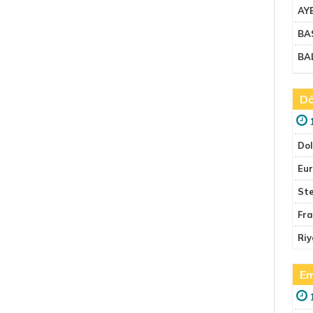
AY
BA
BA
Dö
Do
Eu
Ste
Fr
Riy
Em