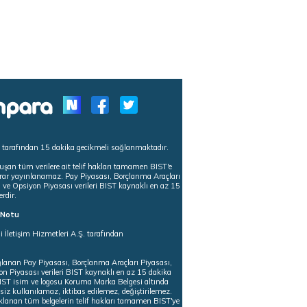
s tarafından 15 dakika gecikmeli sağlanmaktadır.
uşan tüm verilere ait telif hakları tamamen BIST'e
tekrar yayınlanamaz. Pay Piyasası, Borçlanma Araçları
m ve Opsiyon Piyasası verileri BIST kaynaklı en az 15
erdir.
ı Notu
i İletişim Hizmetleri A.Ş. tarafından
ğlanan Pay Piyasası, Borçlanma Araçları Piyasası,
on Piyasası verileri BIST kaynaklı en az 15 dakika
 BIST isim ve logosu Koruma Marka Belgesi altında
iz kullanılamaz, iktibas edilemez, değiştirilemez.
klanan tüm belgelerin telif hakları tamamen BIST'ye