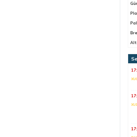
Gü
Pla
Pa
Bre
Alt
Se
17
XU
17
XU
17