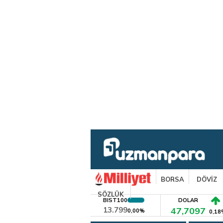
BORSA
DÖVİZ
SÖZLÜK
BIST100
DOLAR
13.799
47,7097
0,00%
0,18