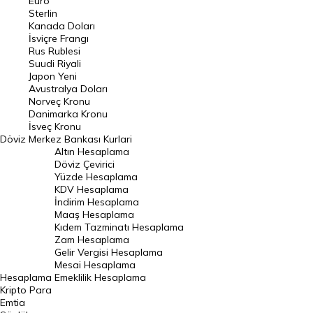
Euro
Pound Kuru
Sterlin
Kanada Doları
Frank Kuru
İsviçre Frangı
Riyal Kuru
Rus Rublesi
Suudi Riyali
Avustralya Doları
Japon Yeni
Avustralya Doları
Danimarka Kronu Kuru
Norveç Kronu
Danimarka Kronu
Kanada Doları Kuru
İsveç Kronu
Döviz
Merkez Bankası Kurlari
Norveç Kronu Kuru
Altın Hesaplama
İsveç Kronu Kuru
Döviz Çevirici
Yüzde Hesaplama
Japon Yeni Kuru
KDV Hesaplama
İndirim Hesaplama
Serbest Piyasa Döviz Kurları
Maaş Hesaplama
Kıdem Tazminatı Hesaplama
Merkez Bankası Döviz Kurları
Zam Hesaplama
Gelir Vergisi Hesaplama
ALTIN
Mesai Hesaplama
Hesaplama
Emeklilik Hesaplama
Altın Fiyatları
Kripto Para
Emtia
Gram Altın Fiyatı