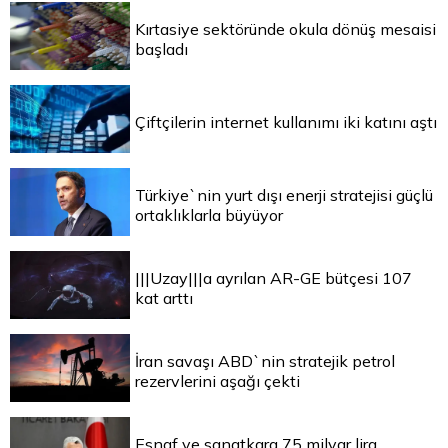
Kırtasiye sektöründe okula dönüş mesaisi
başladı
Çiftçilerin internet kullanımı iki katını aştı
Türkiye`nin yurt dışı enerji stratejisi güçlü
ortaklıklarla büyüyor
|||Uzay|||a ayrılan AR-GE bütçesi 107
kat arttı
İran savaşı ABD`nin stratejik petrol
rezervlerini aşağı çekti
Esnaf ve sanatkara 75 milyar lira