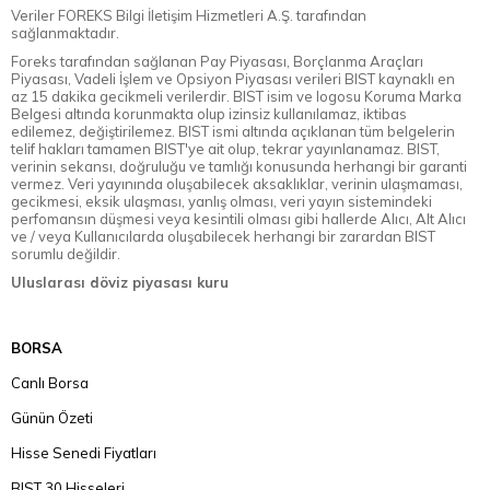
Veriler FOREKS Bilgi İletişim Hizmetleri A.Ş. tarafından
sağlanmaktadır.
Foreks tarafından sağlanan Pay Piyasası, Borçlanma Araçları
Piyasası, Vadeli İşlem ve Opsiyon Piyasası verileri BIST kaynaklı en
az 15 dakika gecikmeli verilerdir. BIST isim ve logosu Koruma Marka
Belgesi altında korunmakta olup izinsiz kullanılamaz, iktibas
edilemez, değiştirilemez. BIST ismi altında açıklanan tüm belgelerin
telif hakları tamamen BIST'ye ait olup, tekrar yayınlanamaz. BIST,
verinin sekansı, doğruluğu ve tamlığı konusunda herhangi bir garanti
vermez. Veri yayınında oluşabilecek aksaklıklar, verinin ulaşmaması,
gecikmesi, eksik ulaşması, yanlış olması, veri yayın sistemindeki
perfomansın düşmesi veya kesintili olması gibi hallerde Alıcı, Alt Alıcı
ve / veya Kullanıcılarda oluşabilecek herhangi bir zarardan BIST
sorumlu değildir.
Uluslarası döviz piyasası kuru
BORSA
Canlı Borsa
Günün Özeti
Hisse Senedi Fiyatları
BIST 30 Hisseleri