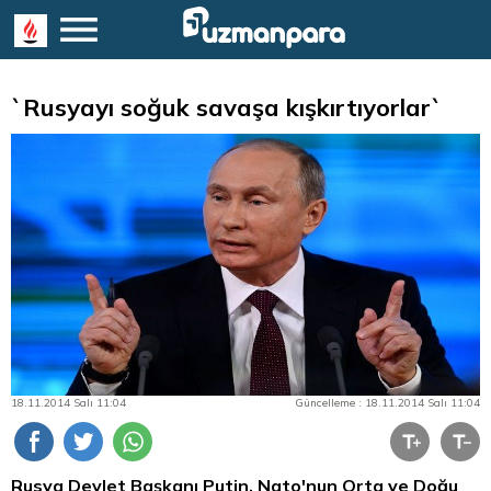
`Rusyayı soğuk savaşa kışkırtıyorlar`
18.11.2014 Salı 11:04
Güncelleme : 18.11.2014 Salı 11:04
Rusya Devlet Başkanı Putin, Nato'nun Orta ve Doğu