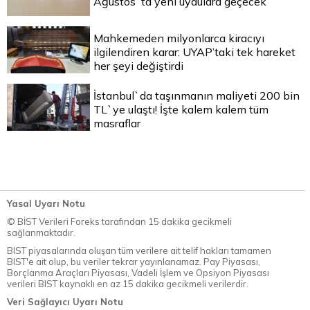
Ağustos`ta yeni uydulara geçecek
Mahkemeden milyonlarca kiracıyı
ilgilendiren karar: UYAP’taki tek hareket
her şeyi değiştirdi
İstanbul`da taşınmanın maliyeti 200 bin
TL`ye ulaştı! İşte kalem kalem tüm
masraflar
Yasal Uyarı Notu
© BİST Verileri Foreks tarafından 15 dakika gecikmeli
sağlanmaktadır.
BIST piyasalarında oluşan tüm verilere ait telif hakları tamamen
BIST'e ait olup, bu veriler tekrar yayınlanamaz. Pay Piyasası,
Borçlanma Araçları Piyasası, Vadeli İşlem ve Opsiyon Piyasası
verileri BIST kaynaklı en az 15 dakika gecikmeli verilerdir.
Veri Sağlayıcı Uyarı Notu