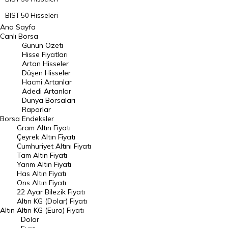
BIST 50 Hisseleri
Ana Sayfa
BIST 100 Hisseleri
Canlı Borsa
Günün Özeti
En Çok Artan Hisseler
Hisse Fiyatları
Artan Hisseler
En Çok Düşen Hisseler
Düşen Hisseler
Hacmi Artanlar
Hacmi Artanlar
Adedi Artanlar
Geçmiş Kapanışlar
Dünya Borsaları
Raporlar
Dünya Borsaları
Borsa
Endeksler
Gram Altın Fiyatı
Raporlar
Çeyrek Altın Fiyatı
Endeksler
Cumhuriyet Altını Fiyatı
Tam Altın Fiyatı
Yarım Altın Fiyatı
DÖVİZ
Has Altın Fiyatı
Ons Altın Fiyatı
Döviz Kuru
22 Ayar Bilezik Fiyatı
Dolar Kuru
Altın KG (Dolar) Fiyatı
Altın
Altın KG (Euro) Fiyatı
Euro Kuru
Dolar