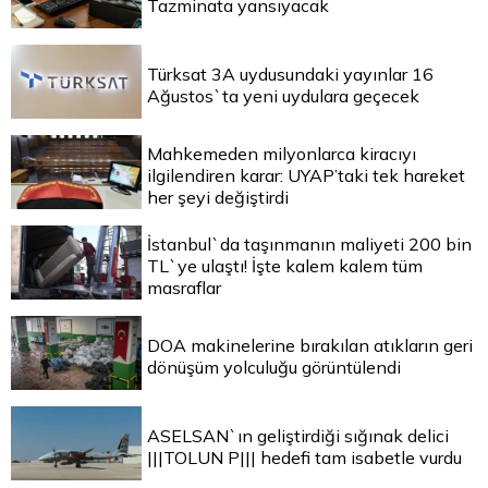
Tazminata yansıyacak
Türksat 3A uydusundaki yayınlar 16
Ağustos`ta yeni uydulara geçecek
Mahkemeden milyonlarca kiracıyı
ilgilendiren karar: UYAP’taki tek hareket
her şeyi değiştirdi
İstanbul`da taşınmanın maliyeti 200 bin
TL`ye ulaştı! İşte kalem kalem tüm
masraflar
DOA makinelerine bırakılan atıkların geri
dönüşüm yolculuğu görüntülendi
ASELSAN`ın geliştirdiği sığınak delici
|||TOLUN P||| hedefi tam isabetle vurdu