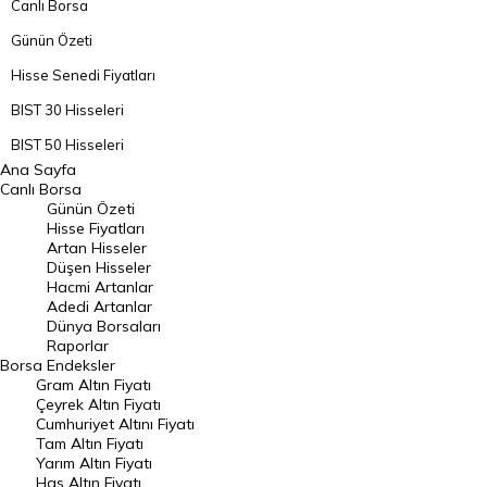
Canlı Borsa
Günün Özeti
Hisse Senedi Fiyatları
BIST 30 Hisseleri
BIST 50 Hisseleri
Ana Sayfa
BIST 100 Hisseleri
Canlı Borsa
Günün Özeti
En Çok Artan Hisseler
Hisse Fiyatları
Artan Hisseler
En Çok Düşen Hisseler
Düşen Hisseler
Hacmi Artanlar
Hacmi Artanlar
Adedi Artanlar
Geçmiş Kapanışlar
Dünya Borsaları
Raporlar
Dünya Borsaları
Borsa
Endeksler
Gram Altın Fiyatı
Raporlar
Çeyrek Altın Fiyatı
Endeksler
Cumhuriyet Altını Fiyatı
Tam Altın Fiyatı
Yarım Altın Fiyatı
DÖVİZ
Has Altın Fiyatı