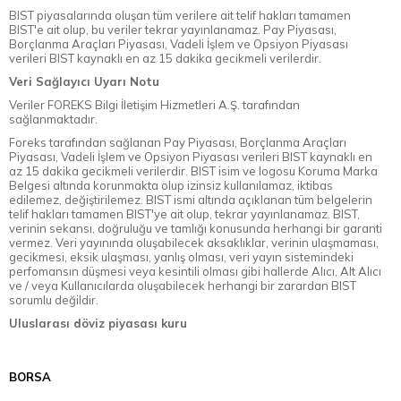
BIST piyasalarında oluşan tüm verilere ait telif hakları tamamen
BIST'e ait olup, bu veriler tekrar yayınlanamaz. Pay Piyasası,
Borçlanma Araçları Piyasası, Vadeli İşlem ve Opsiyon Piyasası
verileri BIST kaynaklı en az 15 dakika gecikmeli verilerdir.
Veri Sağlayıcı Uyarı Notu
Veriler FOREKS Bilgi İletişim Hizmetleri A.Ş. tarafından
sağlanmaktadır.
Foreks tarafından sağlanan Pay Piyasası, Borçlanma Araçları
Piyasası, Vadeli İşlem ve Opsiyon Piyasası verileri BIST kaynaklı en
az 15 dakika gecikmeli verilerdir. BIST isim ve logosu Koruma Marka
Belgesi altında korunmakta olup izinsiz kullanılamaz, iktibas
edilemez, değiştirilemez. BIST ismi altında açıklanan tüm belgelerin
telif hakları tamamen BIST'ye ait olup, tekrar yayınlanamaz. BIST,
verinin sekansı, doğruluğu ve tamlığı konusunda herhangi bir garanti
vermez. Veri yayınında oluşabilecek aksaklıklar, verinin ulaşmaması,
gecikmesi, eksik ulaşması, yanlış olması, veri yayın sistemindeki
perfomansın düşmesi veya kesintili olması gibi hallerde Alıcı, Alt Alıcı
ve / veya Kullanıcılarda oluşabilecek herhangi bir zarardan BIST
sorumlu değildir.
Uluslarası döviz piyasası kuru
BORSA