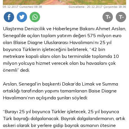
09.12.2017 Cumartesi 08:38
Güncelleme : 20.12.2017 Çarşamba 18:36
Ulaştırma Denizcilik ve Haberleşme Bakanı Ahmet Arslan,
Senegal’de açılan toplam yatırım değeri 575 milyon
euro
olan Blaise Diagne Uluslararası Havalimanı’nı 25 yıl
boyunca Türklerin işleteceğini belirterek, “42 bin
metrekare kapalı alanı olan bu terminalde toplamda 10
milyon yolcuya hizmet verecek olan bu havaalanı çok
önemli” dedi.
Arslan, Senegal’in başkenti Dakar’da Limak ve Summa
ortaklığı tarafından yapımı tamamlanan Baise Diagne
Havalimanı’nın açılışında şunları söyledi:
“Burayı 25 yıl boyunca Türkler işletecek, 25 yıl boyunca
Türk bayrağı dalgalanacak. Bayrak dalgalandırmanın, artık
askeri olarak bir yerlere gidip bayrak asmanın ötesine