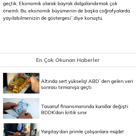
geçtik. Ekonomik olarak bayrak dalgalandırmak çok
önemli. Bu, ekonomik büyümenin de başka coğrafyalarda
yayılabilmenizin de göstergesi” diye konuştu.
En Çok Okunan Haberler
Altında sert yükseliş! ABD`den gelen veri
sonrası tırmanışa geçti
Tasarruf finansmanında kurallar değişti:
BDDK’dan kritik sınır
Yargıtay’dan primle çalışanlara müjde!