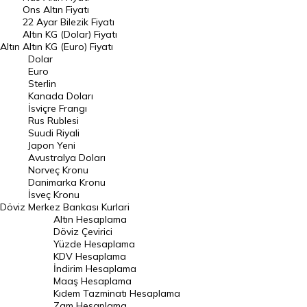
Ons Altın Fiyatı
Döviz Kuru
22 Ayar Bilezik Fiyatı
Dolar Kuru
Altın KG (Dolar) Fiyatı
Altın
Altın KG (Euro) Fiyatı
Euro Kuru
Dolar
Euro
Pound Kuru
Sterlin
Kanada Doları
Frank Kuru
İsviçre Frangı
Riyal Kuru
Rus Rublesi
Suudi Riyali
Avustralya Doları
Japon Yeni
Avustralya Doları
Danimarka Kronu Kuru
Norveç Kronu
Danimarka Kronu
Kanada Doları Kuru
İsveç Kronu
Döviz
Merkez Bankası Kurlari
Norveç Kronu Kuru
Altın Hesaplama
İsveç Kronu Kuru
Döviz Çevirici
Yüzde Hesaplama
Japon Yeni Kuru
KDV Hesaplama
İndirim Hesaplama
Serbest Piyasa Döviz Kurları
Maaş Hesaplama
Kıdem Tazminatı Hesaplama
Merkez Bankası Döviz Kurları
Zam Hesaplama