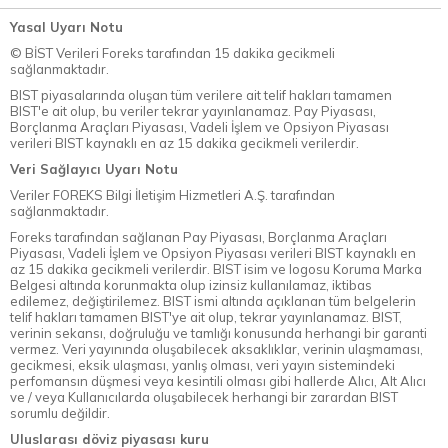
Yasal Uyarı Notu
© BİST Verileri Foreks tarafından 15 dakika gecikmeli
sağlanmaktadır.
BIST piyasalarında oluşan tüm verilere ait telif hakları tamamen
BIST'e ait olup, bu veriler tekrar yayınlanamaz. Pay Piyasası,
Borçlanma Araçları Piyasası, Vadeli İşlem ve Opsiyon Piyasası
verileri BIST kaynaklı en az 15 dakika gecikmeli verilerdir.
Veri Sağlayıcı Uyarı Notu
Veriler FOREKS Bilgi İletişim Hizmetleri A.Ş. tarafından
sağlanmaktadır.
Foreks tarafından sağlanan Pay Piyasası, Borçlanma Araçları
Piyasası, Vadeli İşlem ve Opsiyon Piyasası verileri BIST kaynaklı en
az 15 dakika gecikmeli verilerdir. BIST isim ve logosu Koruma Marka
Belgesi altında korunmakta olup izinsiz kullanılamaz, iktibas
edilemez, değiştirilemez. BIST ismi altında açıklanan tüm belgelerin
telif hakları tamamen BIST'ye ait olup, tekrar yayınlanamaz. BIST,
verinin sekansı, doğruluğu ve tamlığı konusunda herhangi bir garanti
vermez. Veri yayınında oluşabilecek aksaklıklar, verinin ulaşmaması,
gecikmesi, eksik ulaşması, yanlış olması, veri yayın sistemindeki
perfomansın düşmesi veya kesintili olması gibi hallerde Alıcı, Alt Alıcı
ve / veya Kullanıcılarda oluşabilecek herhangi bir zarardan BIST
sorumlu değildir.
Uluslarası döviz piyasası kuru