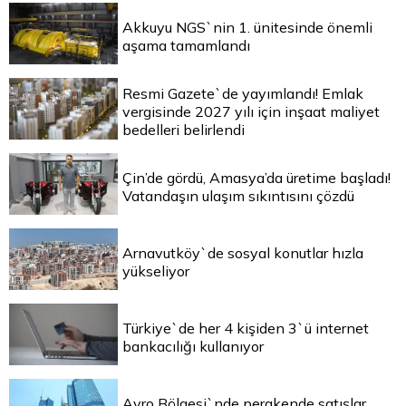
Akkuyu NGS`nin 1. ünitesinde önemli
aşama tamamlandı
Resmi Gazete`de yayımlandı! Emlak
vergisinde 2027 yılı için inşaat maliyet
bedelleri belirlendi
Çin’de gördü, Amasya’da üretime başladı!
Vatandaşın ulaşım sıkıntısını çözdü
Arnavutköy`de sosyal konutlar hızla
yükseliyor
Türkiye`de her 4 kişiden 3`ü internet
bankacılığı kullanıyor
Avro Bölgesi`nde perakende satışlar