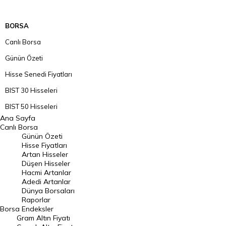
BORSA
Canlı Borsa
Günün Özeti
Hisse Senedi Fiyatları
BIST 30 Hisseleri
BIST 50 Hisseleri
Ana Sayfa
BIST 100 Hisseleri
Canlı Borsa
Günün Özeti
En Çok Artan Hisseler
Hisse Fiyatları
Artan Hisseler
En Çok Düşen Hisseler
Düşen Hisseler
Hacmi Artanlar
Hacmi Artanlar
Adedi Artanlar
Geçmiş Kapanışlar
Dünya Borsaları
Raporlar
Dünya Borsaları
Borsa
Endeksler
Gram Altın Fiyatı
Raporlar