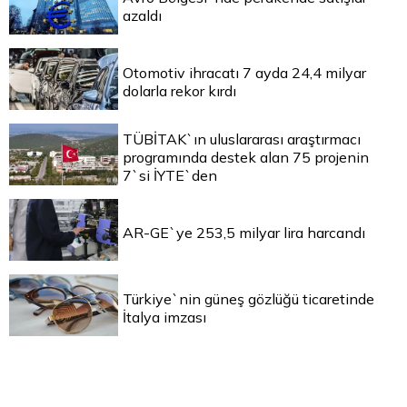
azaldı
Otomotiv ihracatı 7 ayda 24,4 milyar
dolarla rekor kırdı
TÜBİTAK`ın uluslararası araştırmacı
programında destek alan 75 projenin
7`si İYTE`den
AR-GE`ye 253,5 milyar lira harcandı
Türkiye`nin güneş gözlüğü ticaretinde
İtalya imzası