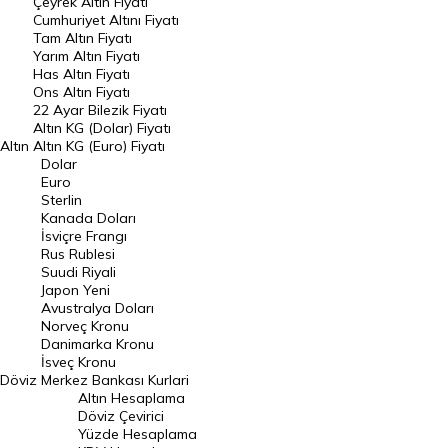
Çeyrek Altın Fiyatı
Endeksler
Cumhuriyet Altını Fiyatı
Tam Altın Fiyatı
Yarım Altın Fiyatı
DÖVİZ
Has Altın Fiyatı
Ons Altın Fiyatı
Döviz Kuru
22 Ayar Bilezik Fiyatı
Dolar Kuru
Altın KG (Dolar) Fiyatı
Altın
Altın KG (Euro) Fiyatı
Euro Kuru
Dolar
Euro
Pound Kuru
Sterlin
Kanada Doları
Frank Kuru
İsviçre Frangı
Riyal Kuru
Rus Rublesi
Suudi Riyali
Avustralya Doları
Japon Yeni
Avustralya Doları
Danimarka Kronu Kuru
Norveç Kronu
Danimarka Kronu
Kanada Doları Kuru
İsveç Kronu
Döviz
Merkez Bankası Kurlari
Norveç Kronu Kuru
Altın Hesaplama
İsveç Kronu Kuru
Döviz Çevirici
Yüzde Hesaplama
Japon Yeni Kuru