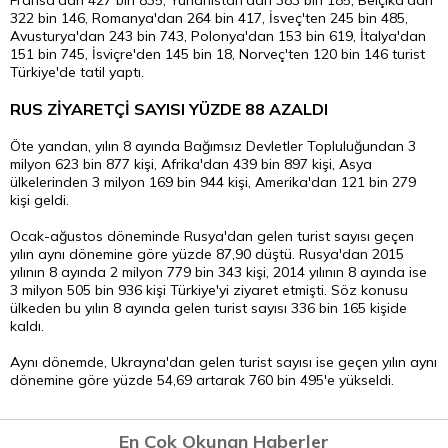
Fransa'dan 427 bin 835, Yunanistan'dan 383 bin 185, Belçika'dan
322 bin 146, Romanya'dan 264 bin 417, İsveç'ten 245 bin 485,
Avusturya'dan 243 bin 743, Polonya'dan 153 bin 619, İtalya'dan
151 bin 745, İsviçre'den 145 bin 18, Norveç'ten 120 bin 146 turist
Türkiye'de tatil yaptı.
RUS ZİYARETÇİ SAYISI YÜZDE 88 AZALDI
Öte yandan, yılın 8 ayında Bağımsız Devletler Topluluğundan 3
milyon 623 bin 877 kişi, Afrika'dan 439 bin 897 kişi, Asya
ülkelerinden 3 milyon 169 bin 944 kişi, Amerika'dan 121 bin 279
kişi geldi.
Ocak-ağustos döneminde Rusya'dan gelen turist sayısı geçen
yılın aynı dönemine göre yüzde 87,90 düştü. Rusya'dan 2015
yılının 8 ayında 2 milyon 779 bin 343 kişi, 2014 yılının 8 ayında ise
3 milyon 505 bin 936 kişi Türkiye'yi ziyaret etmişti. Söz konusu
ülkeden bu yılın 8 ayında gelen turist sayısı 336 bin 165 kişide
kaldı.
Aynı dönemde, Ukrayna'dan gelen turist sayısı ise geçen yılın aynı
dönemine göre yüzde 54,69 artarak 760 bin 495'e yükseldi.
En Çok Okunan Haberler