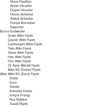
Hisse Fiyatları
Artan Hisseler
En Çok Düşen Hisseler
Düşen Hisseler
Hacmi Artanlar
Hacmi Artanlar
Adedi Artanlar
Geçmiş Kapanışlar
Dünya Borsaları
Raporlar
Dünya Borsaları
Borsa
Endeksler
Gram Altın Fiyatı
Raporlar
Çeyrek Altın Fiyatı
Endeksler
Cumhuriyet Altını Fiyatı
Tam Altın Fiyatı
Yarım Altın Fiyatı
DÖVİZ
Has Altın Fiyatı
Ons Altın Fiyatı
Döviz Kuru
22 Ayar Bilezik Fiyatı
Dolar Kuru
Altın KG (Dolar) Fiyatı
Altın
Altın KG (Euro) Fiyatı
Euro Kuru
Dolar
Euro
Pound Kuru
Sterlin
Kanada Doları
Frank Kuru
İsviçre Frangı
Riyal Kuru
Rus Rublesi
Suudi Riyali