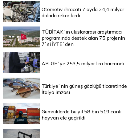
Otomotiv ihracatı 7 ayda 24,4 milyar
dolarla rekor kırdı
TÜBİTAK`ın uluslararası araştırmacı
programında destek alan 75 projenin
7`si İYTE`den
AR-GE`ye 253,5 milyar lira harcandı
Türkiye`nin güneş gözlüğü ticaretinde
İtalya imzası
Gümrüklerde bu yıl 58 bin 519 canlı
hayvan ele geçirildi