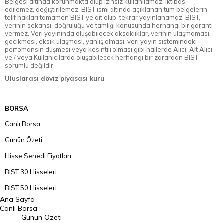
Belgesi altında korunmakta olup izinsiz kullanılamaz, iktibas
edilemez, değiştirilemez. BIST ismi altında açıklanan tüm belgelerin
telif hakları tamamen BIST'ye ait olup, tekrar yayınlanamaz. BIST,
verinin sekansı, doğruluğu ve tamlığı konusunda herhangi bir garanti
vermez. Veri yayınında oluşabilecek aksaklıklar, verinin ulaşmaması,
gecikmesi, eksik ulaşması, yanlış olması, veri yayın sistemindeki
perfomansın düşmesi veya kesintili olması gibi hallerde Alıcı, Alt Alıcı
ve / veya Kullanıcılarda oluşabilecek herhangi bir zarardan BIST
sorumlu değildir.
Uluslarası döviz piyasası kuru
BORSA
Canlı Borsa
Günün Özeti
Hisse Senedi Fiyatları
BIST 30 Hisseleri
BIST 50 Hisseleri
Ana Sayfa
BIST 100 Hisseleri
Canlı Borsa
Günün Özeti
En Çok Artan Hisseler