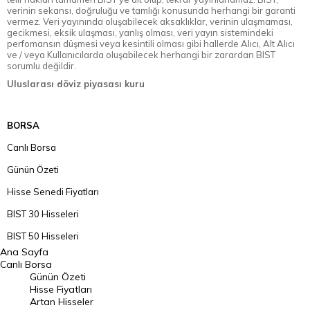
verinin sekansı, doğruluğu ve tamlığı konusunda herhangi bir garanti
vermez. Veri yayınında oluşabilecek aksaklıklar, verinin ulaşmaması,
gecikmesi, eksik ulaşması, yanlış olması, veri yayın sistemindeki
perfomansın düşmesi veya kesintili olması gibi hallerde Alıcı, Alt Alıcı
ve / veya Kullanıcılarda oluşabilecek herhangi bir zarardan BIST
sorumlu değildir.
Uluslarası döviz piyasası kuru
BORSA
Canlı Borsa
Günün Özeti
Hisse Senedi Fiyatları
BIST 30 Hisseleri
BIST 50 Hisseleri
Ana Sayfa
BIST 100 Hisseleri
Canlı Borsa
Günün Özeti
En Çok Artan Hisseler
Hisse Fiyatları
Artan Hisseler
En Çok Düşen Hisseler