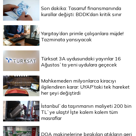
Son dakika: Tasarruf finansmanında
kurallar değişti: BDDK’dan kritik sınır
Yargıtay’dan primle çalışanlara müjde!
Tazminata yansıyacak
Türksat 3A uydusundaki yayınlar 16
Ağustos`ta yeni uydulara geçecek
Mahkemeden milyonlarca kiracıyı
ilgilendiren karar: UYAP’taki tek hareket
her şeyi değiştirdi
İstanbul`da taşınmanın maliyeti 200 bin
TL`ye ulaştı! İşte kalem kalem tüm
masraflar
DOA makinelerine bırakılan atıkların geri