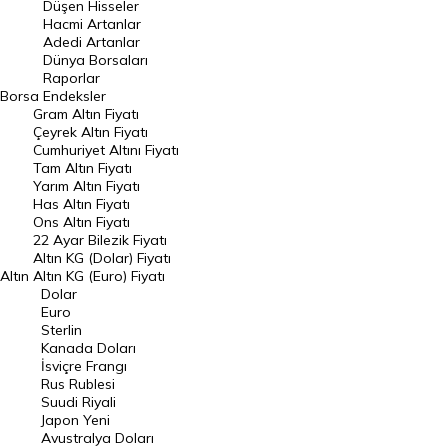
Düşen Hisseler
Hacmi Artanlar
Hacmi Artanlar
Adedi Artanlar
Geçmiş Kapanışlar
Dünya Borsaları
Raporlar
Dünya Borsaları
Borsa
Endeksler
Gram Altın Fiyatı
Raporlar
Çeyrek Altın Fiyatı
Endeksler
Cumhuriyet Altını Fiyatı
Tam Altın Fiyatı
Yarım Altın Fiyatı
DÖVİZ
Has Altın Fiyatı
Ons Altın Fiyatı
Döviz Kuru
22 Ayar Bilezik Fiyatı
Dolar Kuru
Altın KG (Dolar) Fiyatı
Altın
Altın KG (Euro) Fiyatı
Euro Kuru
Dolar
Euro
Pound Kuru
Sterlin
Kanada Doları
Frank Kuru
İsviçre Frangı
Riyal Kuru
Rus Rublesi
Suudi Riyali
Avustralya Doları
Japon Yeni
Avustralya Doları
Danimarka Kronu Kuru