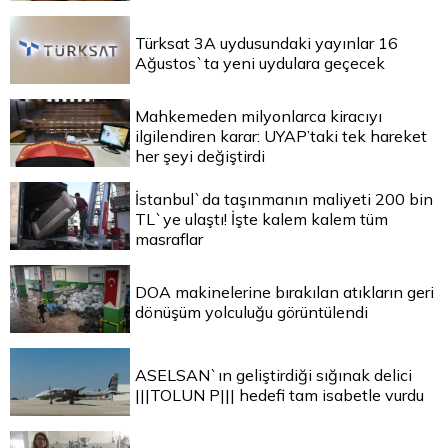
Türksat 3A uydusundaki yayınlar 16
Ağustos`ta yeni uydulara geçecek
Mahkemeden milyonlarca kiracıyı
ilgilendiren karar: UYAP’taki tek hareket
her şeyi değiştirdi
İstanbul`da taşınmanın maliyeti 200 bin
TL`ye ulaştı! İşte kalem kalem tüm
masraflar
DOA makinelerine bırakılan atıkların geri
dönüşüm yolculuğu görüntülendi
ASELSAN`ın geliştirdiği sığınak delici
|||TOLUN P||| hedefi tam isabetle vurdu