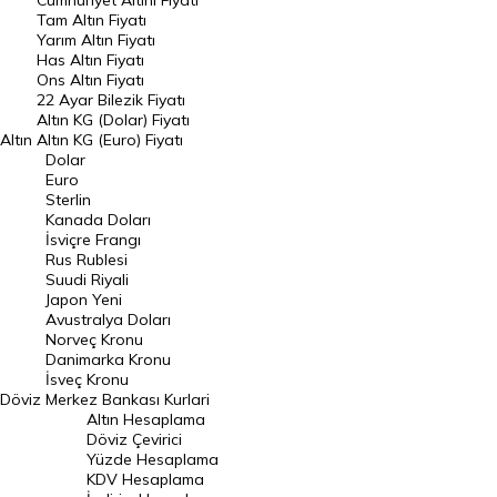
Cumhuriyet Altını Fiyatı
Tam Altın Fiyatı
Yarım Altın Fiyatı
DÖVİZ
Has Altın Fiyatı
Ons Altın Fiyatı
Döviz Kuru
22 Ayar Bilezik Fiyatı
Dolar Kuru
Altın KG (Dolar) Fiyatı
Altın
Altın KG (Euro) Fiyatı
Euro Kuru
Dolar
Euro
Pound Kuru
Sterlin
Kanada Doları
Frank Kuru
İsviçre Frangı
Riyal Kuru
Rus Rublesi
Suudi Riyali
Avustralya Doları
Japon Yeni
Avustralya Doları
Danimarka Kronu Kuru
Norveç Kronu
Danimarka Kronu
Kanada Doları Kuru
İsveç Kronu
Döviz
Merkez Bankası Kurlari
Norveç Kronu Kuru
Altın Hesaplama
İsveç Kronu Kuru
Döviz Çevirici
Yüzde Hesaplama
Japon Yeni Kuru
KDV Hesaplama