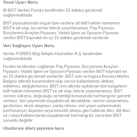
Yasal Uyarı Notu
© BİST Verileri Foreks tarafından 15 dakika gecikmeli
sağlanmaktadır.
BIST piyasalarında oluşan tüm verilere ait telif hakları tamamen
BIST'e ait olup, bu veriler tekrar yayınlanamaz. Pay Piyasası,
Borçlanma Araçları Piyasası, Vadeli İşlem ve Opsiyon Piyasası
verileri BIST kaynaklı en az 15 dakika gecikmeli verilerdir.
Veri Sağlayıcı Uyarı Notu
Veriler FOREKS Bilgi İletişim Hizmetleri A.Ş. tarafından
sağlanmaktadır.
Foreks tarafından sağlanan Pay Piyasası, Borçlanma Araçları
Piyasası, Vadeli İşlem ve Opsiyon Piyasası verileri BIST kaynaklı en
az 15 dakika gecikmeli verilerdir. BIST isim ve logosu Koruma Marka
Belgesi altında korunmakta olup izinsiz kullanılamaz, iktibas
edilemez, değiştirilemez. BIST ismi altında açıklanan tüm belgelerin
telif hakları tamamen BIST'ye ait olup, tekrar yayınlanamaz. BIST,
verinin sekansı, doğruluğu ve tamlığı konusunda herhangi bir garanti
vermez. Veri yayınında oluşabilecek aksaklıklar, verinin ulaşmaması,
gecikmesi, eksik ulaşması, yanlış olması, veri yayın sistemindeki
perfomansın düşmesi veya kesintili olması gibi hallerde Alıcı, Alt Alıcı
ve / veya Kullanıcılarda oluşabilecek herhangi bir zarardan BIST
sorumlu değildir.
Uluslarası döviz piyasası kuru