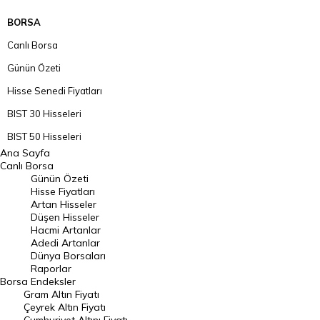
BORSA
Canlı Borsa
Günün Özeti
Hisse Senedi Fiyatları
BIST 30 Hisseleri
BIST 50 Hisseleri
Ana Sayfa
BIST 100 Hisseleri
Canlı Borsa
Günün Özeti
En Çok Artan Hisseler
Hisse Fiyatları
Artan Hisseler
En Çok Düşen Hisseler
Düşen Hisseler
Hacmi Artanlar
Hacmi Artanlar
Adedi Artanlar
Geçmiş Kapanışlar
Dünya Borsaları
Raporlar
Dünya Borsaları
Borsa
Endeksler
Gram Altın Fiyatı
Raporlar
Çeyrek Altın Fiyatı
Endeksler