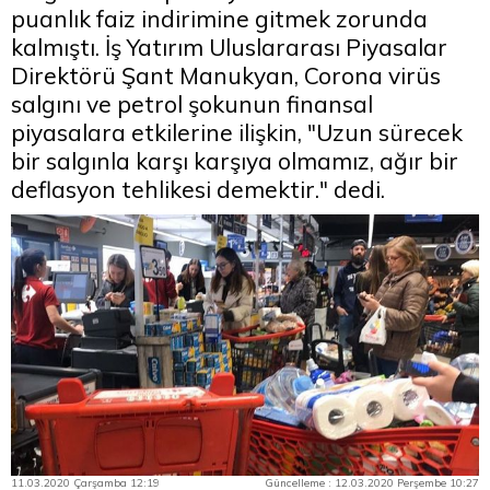
puanlık faiz indirimine gitmek zorunda
kalmıştı. İş Yatırım Uluslararası Piyasalar
Direktörü Şant Manukyan, Corona virüs
salgını ve petrol şokunun finansal
piyasalara etkilerine ilişkin, "Uzun sürecek
bir salgınla karşı karşıya olmamız, ağır bir
deflasyon tehlikesi demektir." dedi.
11.03.2020 Çarşamba 12:19
Güncelleme : 12.03.2020 Perşembe 10:27