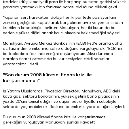
tradeler (düşük maliyetli para ile borçlanıp bu tutarı getirisi yüksek
paralara yatırmak) için fonlama parası olduğuna dikkati çekti.
Yaşanan sert hareketten dolayı her iki paritede pozisyonların
zarara geçtiğinde kapatılarak borç alınan avro ve yen cinsinden
kredilerin kapatıldığını belirten Manukyan, her iki kurun da bu
nedenle yükseldiğini ancak kalıcı olmasını beklemediğini söyledi.
Manukyan, Avrupa Merkez Bankası'nın (ECB) Fed'e oranla daha
az faiz indirme imkanına sahip olduğunu vurgulayarak, "ECB'nin
bu toplantıda faiz indireceğini düşünüyorum. Aksi durumda
daralan ticaret ortamında bu kur seviyeleri ciddi sorunlar
yaratacaktır." dedi.
"Son durum 2008 küresel finans krizi ile
karıştırılmamalı"
İş Yatırım Uluslararası Piyasalar Direktörü Manukyan, ABD'deki
kaya gazı sektörü bonolarının, yüksek getirili bono piyasasının
yüzde 20'sini temsil ettiğini ve düşen petrol fiyatları sebebiyle
sektörde yaşanabilecek iflasların önemli etki yaratacağını söyledi.
Bu durumun 2008 küresel finans krizi ile karıştırılmaması
gerektiğini vurgulayan Manukyan, şunları kaydetti: