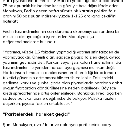
Para piyasalarında Fed'in 18 Mart'ta yapacağı faiz toplantısında
75 baz puanlık bir indirime kesin gözüyle bakıldığını ifade eden
Manukyan, Fed'in geçen hafta sürpriz bir kararla politika faiz
oranını 50 baz puan indirerek yüzde 1-1,25 aralığına çektiğini
hatırlattı.
Fed'in faiz indirimlerinin cari durumda ekonomiyi canlandırıcı bir
etkisinin olmayacağına işaret eden Manukyan, şu
değerlendirmelerde bulundu:
"Yatırımcı, yüzde 1,5 faizden yapmadığı yatırımı sıfır faizden de
yapmayacaktır. Önemli olan, sadece piyasa faizleri değil, ayrıca
yatırımın getirisidir de... Korkan veya işsiz kalan hanehalkının da
faiz indirimleri ile yeniden harcamaya geçmesi mümkün değil.
Hatta insan temasının azalmasının tercih edildiği bir ortamda
tüketici güveninin artmaması bile tercih edilebilir. Faizlerdeki
gerileme, korku ve şüphe içinde olan piyasalarda borçların daha
uygun fiyatlardan döndürülmesine neden olabilecek. Böylece
kredi spread'lerinde artış önlenebilecek. Bankalar, kredi açarken
sadece politika faizine değil, riske de bakıyor. Politika faizleri
düşerken, piyasa faizleri artabilecek."
"Paritelerdeki hareket geçici"
Şant Manukyan, avro/dolar ve dolar/yen paritelerinin carry