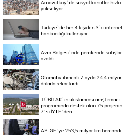
Arnavutköy`de sosyal konutlar hızla
yükseliyor
Türkiye`de her 4 kişiden 3`ü internet
bankacılığı kullanıyor
Avro Bölgesi`nde perakende satışlar
azaldı
Otomotiv ihracatı 7 ayda 24,4 milyar
dolarla rekor kırdı
TÜBİTAK`ın uluslararası araştırmacı
programında destek alan 75 projenin
7`si İYTE`den
AR-GE`ye 253,5 milyar lira harcandı