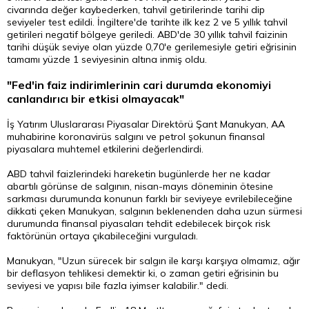
civarında değer kaybederken, tahvil getirilerinde tarihi dip
seviyeler test edildi. İngiltere'de tarihte ilk kez 2 ve 5 yıllık tahvil
getirileri negatif bölgeye geriledi. ABD'de 30 yıllık tahvil faizinin
tarihi düşük seviye olan yüzde 0,70'e gerilemesiyle getiri eğrisinin
tamamı yüzde 1 seviyesinin altına inmiş oldu.
"Fed'in faiz indirimlerinin cari durumda ekonomiyi
canlandırıcı bir etkisi olmayacak"
İş Yatırım Uluslararası Piyasalar Direktörü Şant Manukyan, AA
muhabirine koronavirüs salgını ve petrol şokunun finansal
piyasalara muhtemel etkilerini değerlendirdi.
ABD tahvil faizlerindeki hareketin bugünlerde her ne kadar
abartılı görünse de salgının, nisan-mayıs döneminin ötesine
sarkması durumunda konunun farklı bir seviyeye evrilebileceğine
dikkati çeken Manukyan, salgının beklenenden daha uzun sürmesi
durumunda finansal piyasaları tehdit edebilecek birçok risk
faktörünün ortaya çıkabileceğini vurguladı.
Manukyan, "Uzun sürecek bir salgın ile karşı karşıya olmamız, ağır
bir deflasyon tehlikesi demektir ki, o zaman getiri eğrisinin bu
seviyesi ve yapısı bile fazla iyimser kalabilir." dedi.