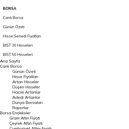
BORSA
Canlı Borsa
Günün Özeti
Hisse Senedi Fiyatları
BIST 30 Hisseleri
BIST 50 Hisseleri
Ana Sayfa
BIST 100 Hisseleri
Canlı Borsa
Günün Özeti
En Çok Artan Hisseler
Hisse Fiyatları
Artan Hisseler
En Çok Düşen Hisseler
Düşen Hisseler
Hacmi Artanlar
Hacmi Artanlar
Adedi Artanlar
Geçmiş Kapanışlar
Dünya Borsaları
Raporlar
Dünya Borsaları
Borsa
Endeksler
Gram Altın Fiyatı
Raporlar
Çeyrek Altın Fiyatı
Endeksler
Cumhuriyet Altını Fiyatı