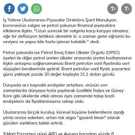
İş Yatırım Uluslararası Piyasalar Direktörü Şant Manukyan,
koronavirüs salgını ve petrol şokunun finansal piyasalara
etkilerine ilişkin, "Uzun sürecek bir salgınla karşı karşıya olmamız,
ağır bir deflasyon tehlikesi demektir ki, o zaman getiri eğrisinin bu
seviyesi ve yapısı bile fazla iyimser kalabilir." dedi.
Petrol şokunda ise Petrol İhraç Eden Ülkeler Örgütü (OPEC)
üyeleri ile diğer petrol üreten ülkeler arasında üretim kısıtlamasına
ilişkin anlaşma sağlanamaması Brent petrolün varil fiyatında sert
düşüşleri beraberinde getirdi. Brent petrolün varil fiyatı, pazartesi
günü yaklaşık yüzde 30 değer kaybıyla 31,1 doları gördü.
Dünyada arz kaynaklı endişeler artarken, virüsün son
zamanlarda dünyaya hızla yayılarak özellikle İtalya ve Güney
Kore gibi ülkelerde etkili olması aynı zamanda talep bazlı
endişelerin de fiyatlanmasına sebep oldu.
Uluslararası birçok kuruluş, küresel büyüme beklentilerini aşağı
yönlü revize ederken, artan risk algısı "güvenli liman" olarak
görülen varlıklara talebi artırdı.
9 Mart Pazartesi günü ABD ve Avrupa borsaları yüzde 8