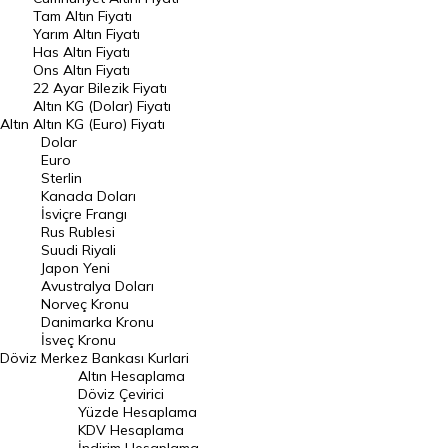
Tam Altın Fiyatı
Yarım Altın Fiyatı
DÖVİZ
Has Altın Fiyatı
Ons Altın Fiyatı
Döviz Kuru
22 Ayar Bilezik Fiyatı
Dolar Kuru
Altın KG (Dolar) Fiyatı
Altın
Altın KG (Euro) Fiyatı
Euro Kuru
Dolar
Euro
Pound Kuru
Sterlin
Kanada Doları
Frank Kuru
İsviçre Frangı
Riyal Kuru
Rus Rublesi
Suudi Riyali
Avustralya Doları
Japon Yeni
Avustralya Doları
Danimarka Kronu Kuru
Norveç Kronu
Danimarka Kronu
Kanada Doları Kuru
İsveç Kronu
Döviz
Merkez Bankası Kurlari
Norveç Kronu Kuru
Altın Hesaplama
İsveç Kronu Kuru
Döviz Çevirici
Yüzde Hesaplama
Japon Yeni Kuru
KDV Hesaplama