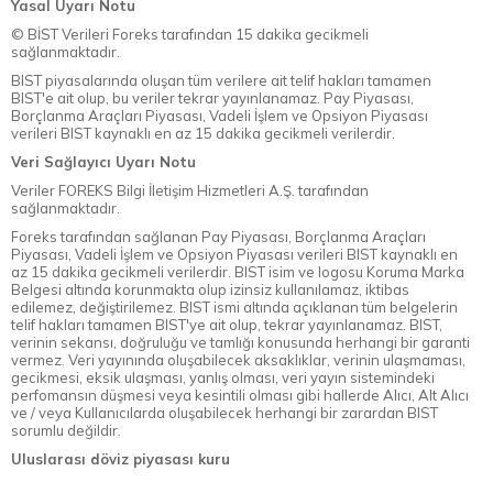
Yasal Uyarı Notu
© BİST Verileri Foreks tarafından 15 dakika gecikmeli
sağlanmaktadır.
BIST piyasalarında oluşan tüm verilere ait telif hakları tamamen
BIST'e ait olup, bu veriler tekrar yayınlanamaz. Pay Piyasası,
Borçlanma Araçları Piyasası, Vadeli İşlem ve Opsiyon Piyasası
verileri BIST kaynaklı en az 15 dakika gecikmeli verilerdir.
Veri Sağlayıcı Uyarı Notu
Veriler FOREKS Bilgi İletişim Hizmetleri A.Ş. tarafından
sağlanmaktadır.
Foreks tarafından sağlanan Pay Piyasası, Borçlanma Araçları
Piyasası, Vadeli İşlem ve Opsiyon Piyasası verileri BIST kaynaklı en
az 15 dakika gecikmeli verilerdir. BIST isim ve logosu Koruma Marka
Belgesi altında korunmakta olup izinsiz kullanılamaz, iktibas
edilemez, değiştirilemez. BIST ismi altında açıklanan tüm belgelerin
telif hakları tamamen BIST'ye ait olup, tekrar yayınlanamaz. BIST,
verinin sekansı, doğruluğu ve tamlığı konusunda herhangi bir garanti
vermez. Veri yayınında oluşabilecek aksaklıklar, verinin ulaşmaması,
gecikmesi, eksik ulaşması, yanlış olması, veri yayın sistemindeki
perfomansın düşmesi veya kesintili olması gibi hallerde Alıcı, Alt Alıcı
ve / veya Kullanıcılarda oluşabilecek herhangi bir zarardan BIST
sorumlu değildir.
Uluslarası döviz piyasası kuru