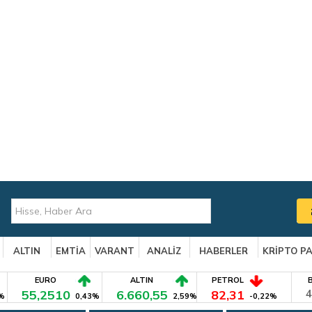
ALTIN
EMTİA
VARANT
ANALİZ
HABERLER
KRİPTO P
EURO
ALTIN
PETROL
55,2510
6.660,55
82,31
4
%
0,43%
2,59%
-0,22%