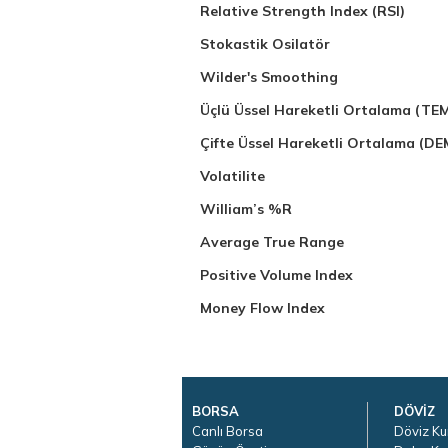
Relative Strength Index (RSI)
Stokastik Osilatör
Wilder's Smoothing
Üçlü Üssel Hareketli Ortalama (TE
Çifte Üssel Hareketli Ortalama (D
Volatilite
William’s %R
Average True Range
Positive Volume Index
Money Flow Index
BORSA
DÖVİZ
Canlı Borsa
Döviz Ku