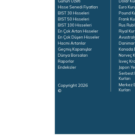
Günün Özeti
Dolar Ku
Hisse Senedi Fiyatları
Euro Kur
BIST 30 Hisseleri
Pound K
BIST 50 Hisseleri
Frank Ku
BIST 100 Hisseleri
Rus Rubl
En Çok Artan Hisseler
Riyal Kur
En Çok Düşen Hisseler
Avustral
Hacmi Artanlar
Danimar
Geçmiş Kapanışlar
Kanada D
Dünya Borsaları
Norveç K
Raporlar
İsveç Kr
Endeksler
Japon Ye
Serbest 
Kurları
Merkez 
Copyright 2026
Kurları
©