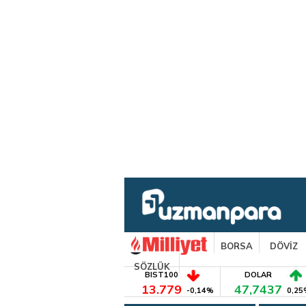
BORSA
DÖVİZ
SÖZLÜK
BIST100
DOLAR
13.779
47,7437
-0,14%
0,25