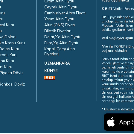
Yasal Uyarı Notu
ru
Gram Altın Fiyatı
u
Çeyrek Altın Fiyatı
© BİST Verileri Forek
uru
Cumhuriyet Altını Fiyatı
BIST piyasalarında ol
ru
Yarım Altın Fiyatı
ait olup, bu veriler 
esi Kuru
Altın (ONS) Fiyatı
Piyasası, Vadeli İşle
dakika gecikmeli veril
u
Bilezik Fiyatları
ya Doları
Dolar/Kg Altın Fiyatı
Veri Sağlayıcı Uyar
ka Kronu Kuru
Euro/Kg Altın Fiyatı
*(Veriler FOREKS Bilg
oları Kuru
Kapalı Çarşı Altın
sağlanmaktadır)
Fiyatları
ronu Kuru
Foreks tarafından sa
onu Kuru
UZMANPARA
Vadeli İşlem ve Opsiy
ni Kuru
gecikmeli verilerdir.
KÜNYE
korunmakta olup izins
Piyasa Döviz
BIST ismi altında açı
ait olup, tekrar yayı
Bankası Döviz
konusunda herhangi b
aksaklıklar, verinin 
olması, veri yayın si
olması gibi hallerde Al
herhangi bir zarardan
* Uluslarası döviz p