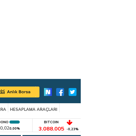
ARA
HESAPLAMA ARAÇLARI
BONO
BITCOIN
0,02
3.088.005
0,00%
-0,23%