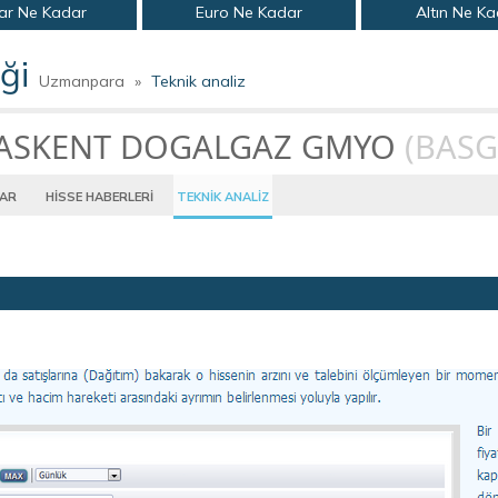
ar Ne Kadar
Euro Ne Kadar
Altın Ne K
ği
Uzmanpara
»
Teknik analiz
ASKENT DOGALGAZ GMYO
(BASG
LAR
HİSSE HABERLERİ
TEKNİK ANALİZ