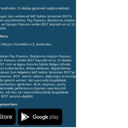
s tarafından 15 dakika gecikmeli sağlanmaktadır.
uşan tüm verilere ait telif hakları tamamen BIST'e
tekrar yayınlanamaz. Pay Piyasası, Borçlanma Araçları
m ve Opsiyon Piyasası verileri BIST kaynaklı en az 15
erdir.
ı Notu
i İletişim Hizmetleri A.Ş. tarafından
ğlanan Pay Piyasası, Borçlanma Araçları Piyasası,
on Piyasası verileri BIST kaynaklı en az 15 dakika
 BIST isim ve logosu Koruma Marka Belgesi altında
iz kullanılamaz, iktibas edilemez, değiştirilemez.
klanan tüm belgelerin telif hakları tamamen BIST'ye
nlanamaz. BIST, verinin sekansı, doğruluğu ve tamlığı
ir garanti vermez. Veri yayınında oluşabilecek
ulaşmaması, gecikmesi, eksik ulaşması, yanlış
stemindeki perfomansın düşmesi veya kesintili
ıcı, Alt Alıcı ve / veya Kullanıcılarda oluşabilecek
 BIST sorumlu değildir.
iyasası kuru