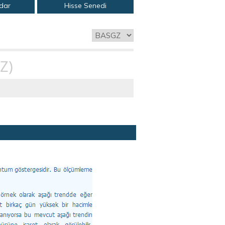
adar
Hisse Senedi
Z)