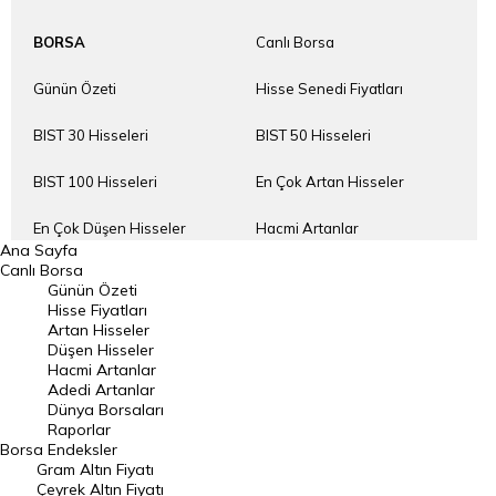
BORSA
Canlı Borsa
Günün Özeti
Hisse Senedi Fiyatları
BIST 30 Hisseleri
BIST 50 Hisseleri
BIST 100 Hisseleri
En Çok Artan Hisseler
En Çok Düşen Hisseler
Hacmi Artanlar
Ana Sayfa
Canlı Borsa
Geçmiş Kapanışlar
Dünya Borsaları
Günün Özeti
Hisse Fiyatları
Raporlar
Endeksler
Artan Hisseler
Düşen Hisseler
Hacmi Artanlar
DÖVİZ
Döviz Kuru
Adedi Artanlar
Dünya Borsaları
Dolar Kuru
Euro Kuru
Raporlar
Borsa
Endeksler
Gram Altın Fiyatı
Pound Kuru
Frank Kuru
Çeyrek Altın Fiyatı