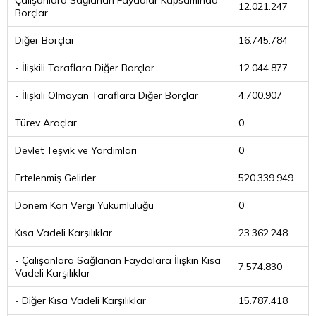
Çalışanlara Sağlanan Faydalar Kapsamında
12.021.247
Borçlar
Diğer Borçlar
16.745.784
- İlişkili Taraflara Diğer Borçlar
12.044.877
- İlişkili Olmayan Taraflara Diğer Borçlar
4.700.907
Türev Araçlar
0
Devlet Teşvik ve Yardımları
0
Ertelenmiş Gelirler
520.339.949
Dönem Karı Vergi Yükümlülüğü
0
Kısa Vadeli Karşılıklar
23.362.248
- Çalışanlara Sağlanan Faydalara İlişkin Kısa
7.574.830
Vadeli Karşılıklar
- Diğer Kısa Vadeli Karşılıklar
15.787.418