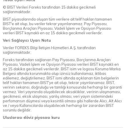
© BİST Verileri Foreks tarafından 15 dakika gecikmeli
sağlanmaktadır.
BIST piyasalarında oluşan tüm verilere ait telif hakları tamamen
BIST'e ait olup, bu veriler tekrar yayınlanamaz. Pay Piyasası,
Borçlanma Araçları Piyasası, Vadeli İşlem ve Opsiyon Piyasası
verileri BIST kaynaklı en az 15 dakika gecikmeli verilerdir.
Veri Sağlayıcı Uyarı Notu
Veriler FOREKS Bilgi İletişim Hizmetleri A.Ş. tarafından
sağlanmaktadır.
Foreks tarafından sağlanan Pay Piyasası, Borçlanma Araçları
Piyasası, Vadeli İşlem ve Opsiyon Piyasası verileri BIST kaynaklı en
az 15 dakika gecikmeli verilerdir. BIST isim ve logosu Koruma Marka
Belgesi altında korunmakta olup izinsiz kullanılamaz, iktibas
edilemez, değiştirilemez. BIST ismi altında açıklanan tüm belgelerin
telif hakları tamamen BIST'ye ait olup, tekrar yayınlanamaz. BIST,
verinin sekansı, doğruluğu ve tamlığı konusunda herhangi bir garanti
vermez. Veri yayınında oluşabilecek aksaklıklar, verinin ulaşmaması,
gecikmesi, eksik ulaşması, yanlış olması, veri yayın sistemindeki
perfomansın düşmesi veya kesintili olması gibi hallerde Alıcı, Alt Alıcı
ve / veya Kullanıcılarda oluşabilecek herhangi bir zarardan BIST
sorumlu değildir.
Uluslarası döviz piyasası kuru