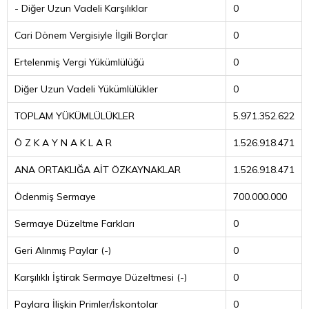
- Diğer Uzun Vadeli Karşılıklar
0
Cari Dönem Vergisiyle İlgili Borçlar
0
Ertelenmiş Vergi Yükümlülüğü
0
Diğer Uzun Vadeli Yükümlülükler
0
TOPLAM YÜKÜMLÜLÜKLER
5.971.352.622
Ö Z K A Y N A K L A R
1.526.918.471
ANA ORTAKLIĞA AİT ÖZKAYNAKLAR
1.526.918.471
Ödenmiş Sermaye
700.000.000
Sermaye Düzeltme Farkları
0
Geri Alınmış Paylar (-)
0
Karşılıklı İştirak Sermaye Düzeltmesi (-)
0
Paylara İlişkin Primler/İskontolar
0