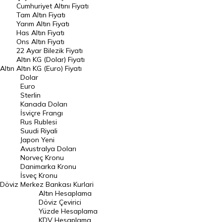
Cumhuriyet Altını Fiyatı
Riyal Kuru
Avustralya Doları
Tam Altın Fiyatı
Yarım Altın Fiyatı
Danimarka Kronu Kuru
Kanada Doları Kuru
Has Altın Fiyatı
Ons Altın Fiyatı
22 Ayar Bilezik Fiyatı
Norveç Kronu Kuru
İsveç Kronu Kuru
Altın KG (Dolar) Fiyatı
Altın
Altın KG (Euro) Fiyatı
Japon Yeni Kuru
Serbest Piyasa Döviz Kurları
Dolar
Euro
Merkez Bankası Döviz Kurları
Sterlin
Kanada Doları
İsviçre Frangı
ALTIN
Altın Fiyatları
Rus Rublesi
Suudi Riyali
Japon Yeni
Gram Altın Fiyatı
Çeyrek Altın Fiyatı
Avustralya Doları
Norveç Kronu
Cumhuriyet Altını Fiyatı
Yarım Altın Fiyatı
Danimarka Kronu
İsveç Kronu
Altın (ONS) Fiyatı
Bilezik Fiyatları
Döviz
Merkez Bankası Kurlari
Altın Hesaplama
Döviz Çevirici
Dolar/Kg Altın Fiyatı
Euro/Kg Altın Fiyatı
Yüzde Hesaplama
KDV Hesaplama