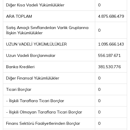
Diğer Kısa Vadeli Yükümlülükler
0
ARA TOPLAM
4.875.686.479
Satış Amaçlı Sınıflandırılan Varlık Gruplarına
0
İlişkin Yükümlülükler
UZUN VADELİ YÜKÜMLÜLÜKLER
1.095.666.143
Uzun Vadeli Borçlanmalar
556.187.671
Banka Kredileri
381.530.776
Diğer Finansal Yükümlülükler
0
Ticari Borçlar
0
- İlişkili Taraflara Ticari Borçlar
0
- İlişkili Olmayan Taraflara Ticari Borçlar
0
Finans Sektörü Faaliyetlerinden Borçlar
0