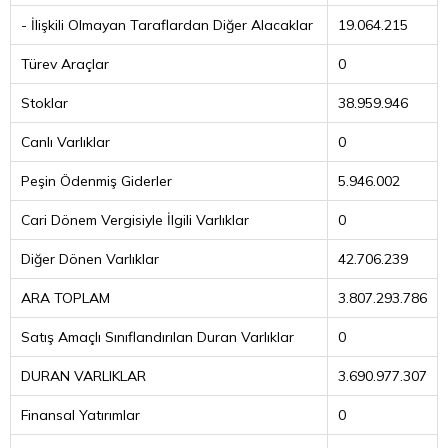
- İlişkili Olmayan Taraflardan Diğer Alacaklar
19.064.215
Türev Araçlar
0
Stoklar
38.959.946
Canlı Varlıklar
0
Peşin Ödenmiş Giderler
5.946.002
Cari Dönem Vergisiyle İlgili Varlıklar
0
Diğer Dönen Varlıklar
42.706.239
ARA TOPLAM
3.807.293.786
Satış Amaçlı Sınıflandırılan Duran Varlıklar
0
DURAN VARLIKLAR
3.690.977.307
Finansal Yatırımlar
0