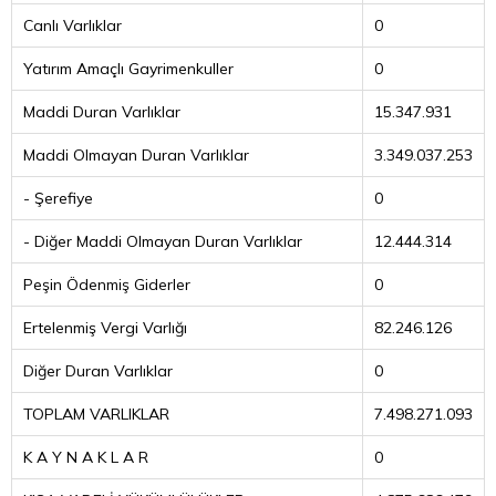
Canlı Varlıklar
0
Yatırım Amaçlı Gayrimenkuller
0
Maddi Duran Varlıklar
15.347.931
Maddi Olmayan Duran Varlıklar
3.349.037.253
- Şerefiye
0
- Diğer Maddi Olmayan Duran Varlıklar
12.444.314
Peşin Ödenmiş Giderler
0
Ertelenmiş Vergi Varlığı
82.246.126
Diğer Duran Varlıklar
0
TOPLAM VARLIKLAR
7.498.271.093
K A Y N A K L A R
0