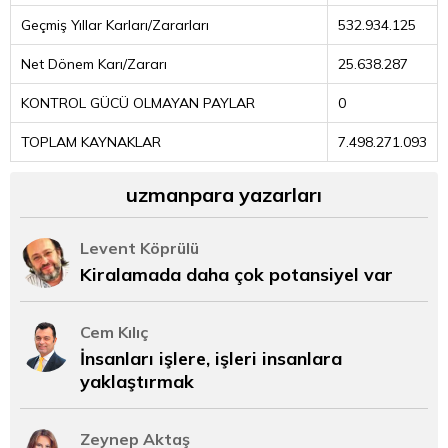
Geçmiş Yıllar Karları/Zararları
532.934.125
Net Dönem Karı/Zararı
25.638.287
KONTROL GÜCÜ OLMAYAN PAYLAR
0
TOPLAM KAYNAKLAR
7.498.271.093
uzmanpara yazarları
Levent Köprülü
Kiralamada daha çok potansiyel var
Cem Kılıç
İnsanları işlere, işleri insanlara
yaklaştırmak
Zeynep Aktaş