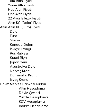
Tam Altın Fiyatı
Yarım Altın Fiyatı
DÖVİZ
Has Altın Fiyatı
Ons Altın Fiyatı
Döviz Kuru
22 Ayar Bilezik Fiyatı
Dolar Kuru
Altın KG (Dolar) Fiyatı
Altın
Altın KG (Euro) Fiyatı
Euro Kuru
Dolar
Euro
Pound Kuru
Sterlin
Kanada Doları
Frank Kuru
İsviçre Frangı
Riyal Kuru
Rus Rublesi
Suudi Riyali
Avustralya Doları
Japon Yeni
Avustralya Doları
Danimarka Kronu Kuru
Norveç Kronu
Danimarka Kronu
Kanada Doları Kuru
İsveç Kronu
Döviz
Merkez Bankası Kurlari
Norveç Kronu Kuru
Altın Hesaplama
İsveç Kronu Kuru
Döviz Çevirici
Yüzde Hesaplama
Japon Yeni Kuru
KDV Hesaplama
İndirim Hesaplama
Serbest Piyasa Döviz Kurları