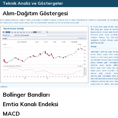
HİSSE HABERLERİ
TEKNİK ANALİZ
Teknik Analiz ve Göstergeler
Alım-Dağıtım Göstergesi
Bollinger Bandları
Emtia Kanalı Endeksi
MACD