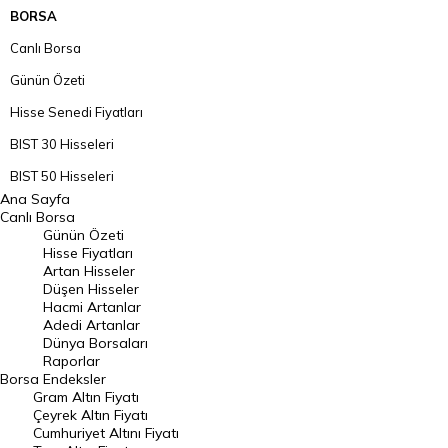
BORSA
Canlı Borsa
Günün Özeti
Hisse Senedi Fiyatları
BIST 30 Hisseleri
BIST 50 Hisseleri
Ana Sayfa
BIST 100 Hisseleri
Canlı Borsa
Günün Özeti
En Çok Artan Hisseler
Hisse Fiyatları
Artan Hisseler
En Çok Düşen Hisseler
Düşen Hisseler
Hacmi Artanlar
Hacmi Artanlar
Adedi Artanlar
Geçmiş Kapanışlar
Dünya Borsaları
Raporlar
Dünya Borsaları
Borsa
Endeksler
Gram Altın Fiyatı
Raporlar
Çeyrek Altın Fiyatı
Endeksler
Cumhuriyet Altını Fiyatı