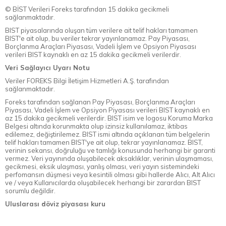
© BİST Verileri Foreks tarafından 15 dakika gecikmeli
sağlanmaktadır.
BIST piyasalarında oluşan tüm verilere ait telif hakları tamamen
BIST'e ait olup, bu veriler tekrar yayınlanamaz. Pay Piyasası,
Borçlanma Araçları Piyasası, Vadeli İşlem ve Opsiyon Piyasası
verileri BIST kaynaklı en az 15 dakika gecikmeli verilerdir.
Veri Sağlayıcı Uyarı Notu
Veriler FOREKS Bilgi İletişim Hizmetleri A.Ş. tarafından
sağlanmaktadır.
Foreks tarafından sağlanan Pay Piyasası, Borçlanma Araçları
Piyasası, Vadeli İşlem ve Opsiyon Piyasası verileri BIST kaynaklı en
az 15 dakika gecikmeli verilerdir. BIST isim ve logosu Koruma Marka
Belgesi altında korunmakta olup izinsiz kullanılamaz, iktibas
edilemez, değiştirilemez. BIST ismi altında açıklanan tüm belgelerin
telif hakları tamamen BIST'ye ait olup, tekrar yayınlanamaz. BIST,
verinin sekansı, doğruluğu ve tamlığı konusunda herhangi bir garanti
vermez. Veri yayınında oluşabilecek aksaklıklar, verinin ulaşmaması,
gecikmesi, eksik ulaşması, yanlış olması, veri yayın sistemindeki
perfomansın düşmesi veya kesintili olması gibi hallerde Alıcı, Alt Alıcı
ve / veya Kullanıcılarda oluşabilecek herhangi bir zarardan BIST
sorumlu değildir.
Uluslarası döviz piyasası kuru