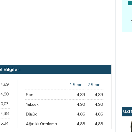
Bilgileri
4,89
1.Seans
2.Seans
4,90
4,89
4,89
Son
0,03
4,90
4,90
Yüksek
uzm
4,38
4,86
4,86
Düşük
5,34
4,88
4,88
Ağırlıklı Ortalama