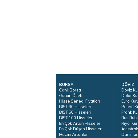
BORSA
DÖVİZ
Canlı Borsa
Döviz Ku
Günün Özeti
Dolar Ku
Hisse Senedi Fiyatları
Euro Kur
BIST 30 Hisseleri
Pound K
BIST 50 Hisseleri
Frank Ku
BIST 100 Hisseleri
Rus Rubl
En Çok Artan Hisseler
Riyal Kur
En Çok Düşen Hisseler
Avustral
Hacmi Artanlar
Danimar