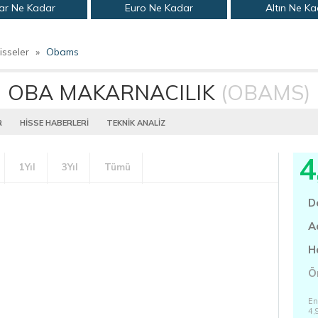
ar Ne Kadar
Euro Ne Kadar
Altın Ne K
isseler
»
Obams
OBA MAKARNACILIK
(OBAMS)
R
HİSSE HABERLERİ
TEKNİK ANALİZ
4
1Yıl
3Yıl
Tümü
D
A
H
Ö
En
4,