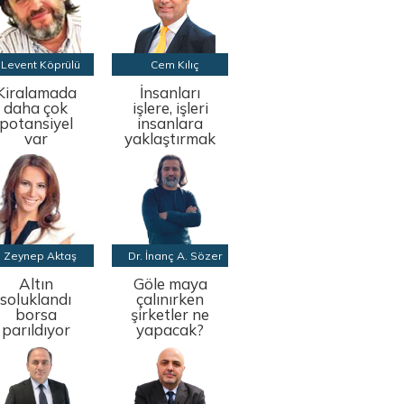
Levent Köprülü
Cem Kılıç
Kiralamada
İnsanları
daha çok
işlere, işleri
potansiyel
insanlara
var
yaklaştırmak
Zeynep Aktaş
Dr. İnanç A. Sözer
Altın
Göle maya
soluklandı
çalınırken
borsa
şirketler ne
parıldıyor
yapacak?