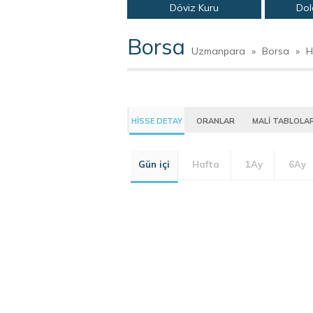
Döviz Kuru
Dol
Borsa
Uzmanpara
»
Borsa
»
H
HİSSE DETAY
ORANLAR
MALİ TABLOLA
Gün içi
Hafta
1Ay
6Ay