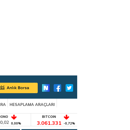
ARA
HESAPLAMA ARAÇLARI
BONO
BITCOIN
0,02
3.061.331
0,00%
-0,72%