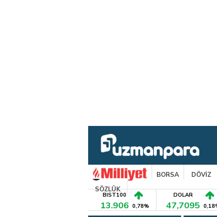
BORSA
DÖVİZ
SÖZLÜK
BIST100
DOLAR
13.906
47,7095
0,78%
0,18