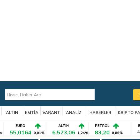
ALTIN
EMTİA
VARANT
ANALİZ
HABERLER
KRİPTO P
EURO
ALTIN
PETROL
55,0164
6.573,06
83,20
4
%
0,01%
1,24%
0,86%