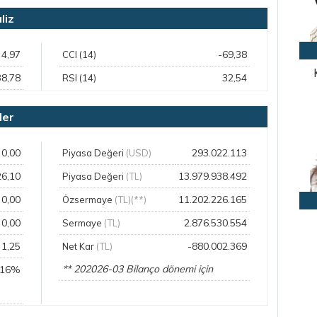
liz
4,97
-69,38
CCI (14)
38,78
32,54
RSI (14)
ler
0,00
293.022.113
Piyasa Değeri
(USD)
26,10
13.979.938.492
Piyasa Değeri
(TL)
0,00
11.202.226.165
Özsermaye
(TL)(**)
0,00
2.876.530.554
Sermaye
(TL)
1,25
-880.002.369
Net Kar
(TL)
** 202026-03 Bilanço dönemi için
,16%