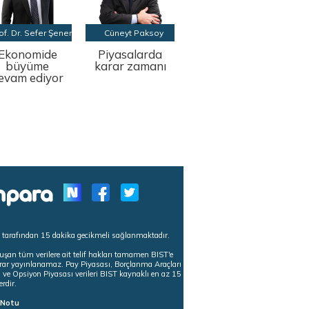
of. Dr. Sefer Şener
Cüneyt Paksoy
Ekonomide
Piyasalarda
büyüme
karar zamanı
evam ediyor
s tarafından 15 dakika gecikmeli sağlanmaktadır.
uşan tüm verilere ait telif hakları tamamen BIST'e
tekrar yayınlanamaz. Pay Piyasası, Borçlanma Araçları
m ve Opsiyon Piyasası verileri BIST kaynaklı en az 15
erdir.
ı Notu