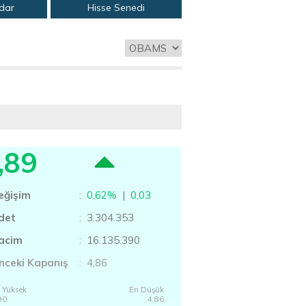
adar
Hisse Senedi
,89
eğişim
:
0,62%
|
0,03
det
: 3.304.353
acim
: 16.135.390
nceki Kapanış
: 4,86
 Yüksek
En Düşük
90
4,86