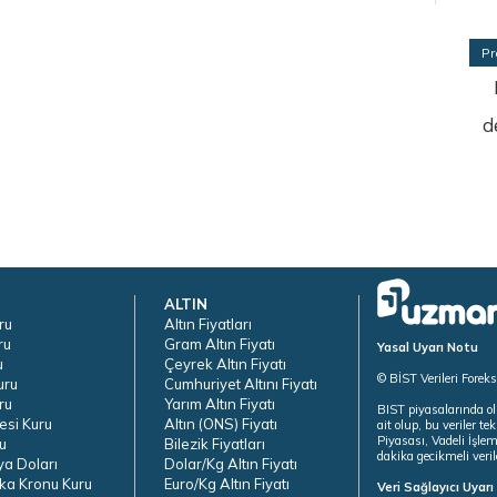
Pr
d
ALTIN
ru
Altın Fiyatları
ru
Gram Altın Fiyatı
Yasal Uyarı Notu
u
Çeyrek Altın Fiyatı
© BİST Verileri Forek
uru
Cumhuriyet Altını Fiyatı
ru
Yarım Altın Fiyatı
BIST piyasalarında ol
esi Kuru
Altın (ONS) Fiyatı
ait olup, bu veriler 
Piyasası, Vadeli İşle
u
Bilezik Fiyatları
dakika gecikmeli veril
ya Doları
Dolar/Kg Altın Fiyatı
ka Kronu Kuru
Euro/Kg Altın Fiyatı
Veri Sağlayıcı Uyar