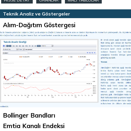
HİSSE DETAY
ORANLAR
MALİ TABLOLAR
HİSSE HABERLERİ
TEKNİK ANALİZ
Teknik Analiz ve Göstergeler
Alım-Dağıtım Göstergesi
Bollinger Bandları
Emtia Kanalı Endeksi