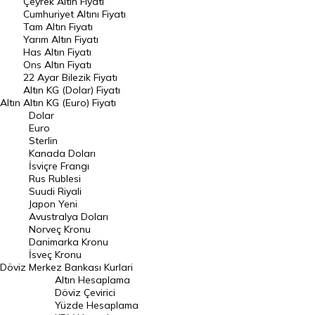
Çeyrek Altın Fiyatı
Endeksler
Cumhuriyet Altını Fiyatı
Tam Altın Fiyatı
Yarım Altın Fiyatı
DÖVİZ
Has Altın Fiyatı
Ons Altın Fiyatı
Döviz Kuru
22 Ayar Bilezik Fiyatı
Dolar Kuru
Altın KG (Dolar) Fiyatı
Altın
Altın KG (Euro) Fiyatı
Euro Kuru
Dolar
Euro
Pound Kuru
Sterlin
Kanada Doları
Frank Kuru
İsviçre Frangı
Riyal Kuru
Rus Rublesi
Suudi Riyali
Avustralya Doları
Japon Yeni
Avustralya Doları
Danimarka Kronu Kuru
Norveç Kronu
Danimarka Kronu
Kanada Doları Kuru
İsveç Kronu
Döviz
Merkez Bankası Kurlari
Norveç Kronu Kuru
Altın Hesaplama
İsveç Kronu Kuru
Döviz Çevirici
Yüzde Hesaplama
Japon Yeni Kuru