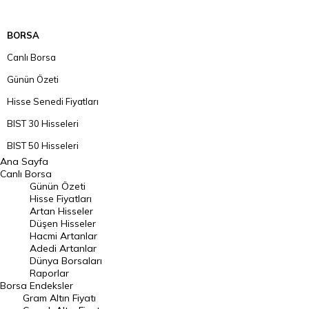
BORSA
Canlı Borsa
Günün Özeti
Hisse Senedi Fiyatları
BIST 30 Hisseleri
BIST 50 Hisseleri
Ana Sayfa
BIST 100 Hisseleri
Canlı Borsa
Günün Özeti
En Çok Artan Hisseler
Hisse Fiyatları
Artan Hisseler
En Çok Düşen Hisseler
Düşen Hisseler
Hacmi Artanlar
Hacmi Artanlar
Adedi Artanlar
Geçmiş Kapanışlar
Dünya Borsaları
Raporlar
Dünya Borsaları
Borsa
Endeksler
Gram Altın Fiyatı
Raporlar