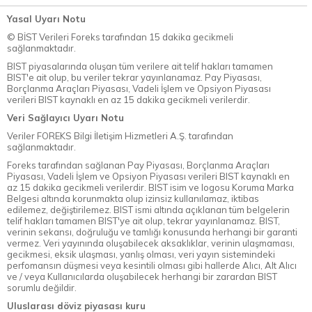
Yasal Uyarı Notu
© BİST Verileri Foreks tarafından 15 dakika gecikmeli
sağlanmaktadır.
BIST piyasalarında oluşan tüm verilere ait telif hakları tamamen
BIST'e ait olup, bu veriler tekrar yayınlanamaz. Pay Piyasası,
Borçlanma Araçları Piyasası, Vadeli İşlem ve Opsiyon Piyasası
verileri BIST kaynaklı en az 15 dakika gecikmeli verilerdir.
Veri Sağlayıcı Uyarı Notu
Veriler FOREKS Bilgi İletişim Hizmetleri A.Ş. tarafından
sağlanmaktadır.
Foreks tarafından sağlanan Pay Piyasası, Borçlanma Araçları
Piyasası, Vadeli İşlem ve Opsiyon Piyasası verileri BIST kaynaklı en
az 15 dakika gecikmeli verilerdir. BIST isim ve logosu Koruma Marka
Belgesi altında korunmakta olup izinsiz kullanılamaz, iktibas
edilemez, değiştirilemez. BIST ismi altında açıklanan tüm belgelerin
telif hakları tamamen BIST'ye ait olup, tekrar yayınlanamaz. BIST,
verinin sekansı, doğruluğu ve tamlığı konusunda herhangi bir garanti
vermez. Veri yayınında oluşabilecek aksaklıklar, verinin ulaşmaması,
gecikmesi, eksik ulaşması, yanlış olması, veri yayın sistemindeki
perfomansın düşmesi veya kesintili olması gibi hallerde Alıcı, Alt Alıcı
ve / veya Kullanıcılarda oluşabilecek herhangi bir zarardan BIST
sorumlu değildir.
Uluslarası döviz piyasası kuru