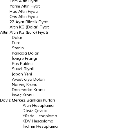
Tam Altın Fiyatı
Yarım Altın Fiyatı
DÖVİZ
Has Altın Fiyatı
Ons Altın Fiyatı
Döviz Kuru
22 Ayar Bilezik Fiyatı
Dolar Kuru
Altın KG (Dolar) Fiyatı
Altın
Altın KG (Euro) Fiyatı
Euro Kuru
Dolar
Euro
Pound Kuru
Sterlin
Kanada Doları
Frank Kuru
İsviçre Frangı
Riyal Kuru
Rus Rublesi
Suudi Riyali
Avustralya Doları
Japon Yeni
Avustralya Doları
Danimarka Kronu Kuru
Norveç Kronu
Danimarka Kronu
Kanada Doları Kuru
İsveç Kronu
Döviz
Merkez Bankası Kurlari
Norveç Kronu Kuru
Altın Hesaplama
İsveç Kronu Kuru
Döviz Çevirici
Yüzde Hesaplama
Japon Yeni Kuru
KDV Hesaplama
İndirim Hesaplama
Serbest Piyasa Döviz Kurları