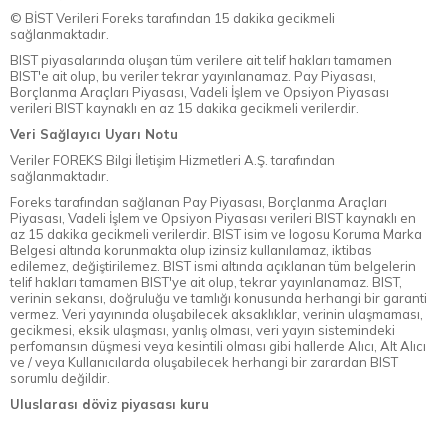
© BİST Verileri Foreks tarafından 15 dakika gecikmeli
sağlanmaktadır.
BIST piyasalarında oluşan tüm verilere ait telif hakları tamamen
BIST'e ait olup, bu veriler tekrar yayınlanamaz. Pay Piyasası,
Borçlanma Araçları Piyasası, Vadeli İşlem ve Opsiyon Piyasası
verileri BIST kaynaklı en az 15 dakika gecikmeli verilerdir.
Veri Sağlayıcı Uyarı Notu
Veriler FOREKS Bilgi İletişim Hizmetleri A.Ş. tarafından
sağlanmaktadır.
Foreks tarafından sağlanan Pay Piyasası, Borçlanma Araçları
Piyasası, Vadeli İşlem ve Opsiyon Piyasası verileri BIST kaynaklı en
az 15 dakika gecikmeli verilerdir. BIST isim ve logosu Koruma Marka
Belgesi altında korunmakta olup izinsiz kullanılamaz, iktibas
edilemez, değiştirilemez. BIST ismi altında açıklanan tüm belgelerin
telif hakları tamamen BIST'ye ait olup, tekrar yayınlanamaz. BIST,
verinin sekansı, doğruluğu ve tamlığı konusunda herhangi bir garanti
vermez. Veri yayınında oluşabilecek aksaklıklar, verinin ulaşmaması,
gecikmesi, eksik ulaşması, yanlış olması, veri yayın sistemindeki
perfomansın düşmesi veya kesintili olması gibi hallerde Alıcı, Alt Alıcı
ve / veya Kullanıcılarda oluşabilecek herhangi bir zarardan BIST
sorumlu değildir.
Uluslarası döviz piyasası kuru