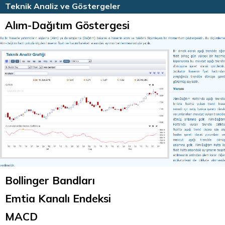
HİSSE HABERLERİ
TEKNİK ANALİZ
Teknik Analiz ve Göstergeler
Alım-Dağıtım Göstergesi
Bollinger Bandları
Emtia Kanalı Endeksi
MACD