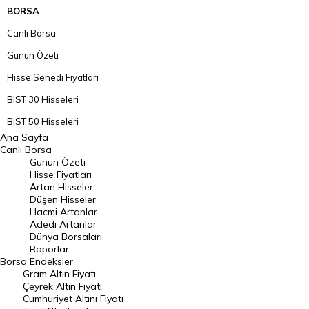
BORSA
Canlı Borsa
Günün Özeti
Hisse Senedi Fiyatları
BIST 30 Hisseleri
BIST 50 Hisseleri
Ana Sayfa
BIST 100 Hisseleri
Canlı Borsa
Günün Özeti
En Çok Artan Hisseler
Hisse Fiyatları
Artan Hisseler
En Çok Düşen Hisseler
Düşen Hisseler
Hacmi Artanlar
Hacmi Artanlar
Adedi Artanlar
Geçmiş Kapanışlar
Dünya Borsaları
Raporlar
Dünya Borsaları
Borsa
Endeksler
Gram Altın Fiyatı
Raporlar
Çeyrek Altın Fiyatı
Endeksler
Cumhuriyet Altını Fiyatı