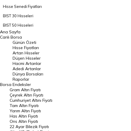
Hisse Senedi Fiyatları
BIST 30 Hisseleri
BIST 50 Hisseleri
Ana Sayfa
BIST 100 Hisseleri
Canlı Borsa
Günün Özeti
En Çok Artan Hisseler
Hisse Fiyatları
Artan Hisseler
En Çok Düşen Hisseler
Düşen Hisseler
Hacmi Artanlar
Hacmi Artanlar
Adedi Artanlar
Geçmiş Kapanışlar
Dünya Borsaları
Raporlar
Dünya Borsaları
Borsa
Endeksler
Gram Altın Fiyatı
Raporlar
Çeyrek Altın Fiyatı
Endeksler
Cumhuriyet Altını Fiyatı
Tam Altın Fiyatı
Yarım Altın Fiyatı
DÖVİZ
Has Altın Fiyatı
Ons Altın Fiyatı
Döviz Kuru
22 Ayar Bilezik Fiyatı
Dolar Kuru