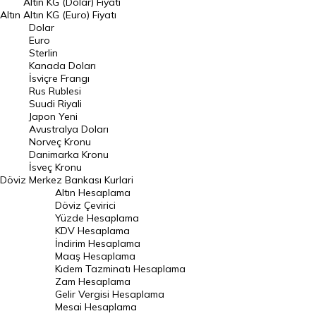
Altın KG (Dolar) Fiyatı
Altın
Altın KG (Euro) Fiyatı
Euro Kuru
Dolar
Euro
Pound Kuru
Sterlin
Kanada Doları
Frank Kuru
İsviçre Frangı
Riyal Kuru
Rus Rublesi
Suudi Riyali
Avustralya Doları
Japon Yeni
Avustralya Doları
Danimarka Kronu Kuru
Norveç Kronu
Danimarka Kronu
Kanada Doları Kuru
İsveç Kronu
Döviz
Merkez Bankası Kurlari
Norveç Kronu Kuru
Altın Hesaplama
İsveç Kronu Kuru
Döviz Çevirici
Yüzde Hesaplama
Japon Yeni Kuru
KDV Hesaplama
İndirim Hesaplama
Serbest Piyasa Döviz Kurları
Maaş Hesaplama
Kıdem Tazminatı Hesaplama
Merkez Bankası Döviz Kurları
Zam Hesaplama
Gelir Vergisi Hesaplama
ALTIN
Mesai Hesaplama