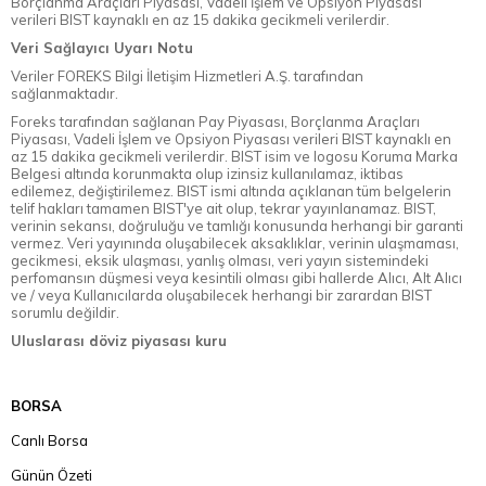
Borçlanma Araçları Piyasası, Vadeli İşlem ve Opsiyon Piyasası
verileri BIST kaynaklı en az 15 dakika gecikmeli verilerdir.
Veri Sağlayıcı Uyarı Notu
Veriler FOREKS Bilgi İletişim Hizmetleri A.Ş. tarafından
sağlanmaktadır.
Foreks tarafından sağlanan Pay Piyasası, Borçlanma Araçları
Piyasası, Vadeli İşlem ve Opsiyon Piyasası verileri BIST kaynaklı en
az 15 dakika gecikmeli verilerdir. BIST isim ve logosu Koruma Marka
Belgesi altında korunmakta olup izinsiz kullanılamaz, iktibas
edilemez, değiştirilemez. BIST ismi altında açıklanan tüm belgelerin
telif hakları tamamen BIST'ye ait olup, tekrar yayınlanamaz. BIST,
verinin sekansı, doğruluğu ve tamlığı konusunda herhangi bir garanti
vermez. Veri yayınında oluşabilecek aksaklıklar, verinin ulaşmaması,
gecikmesi, eksik ulaşması, yanlış olması, veri yayın sistemindeki
perfomansın düşmesi veya kesintili olması gibi hallerde Alıcı, Alt Alıcı
ve / veya Kullanıcılarda oluşabilecek herhangi bir zarardan BIST
sorumlu değildir.
Uluslarası döviz piyasası kuru
BORSA
Canlı Borsa
Günün Özeti