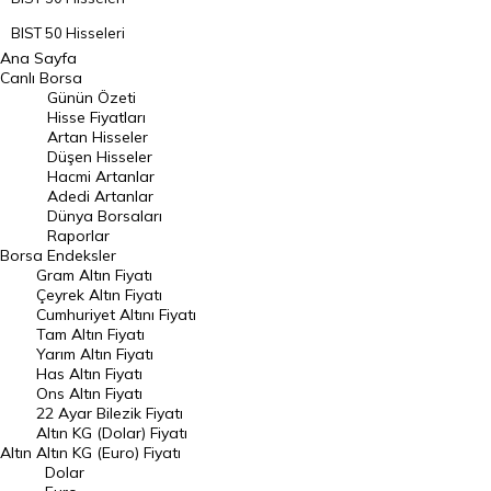
BIST 50 Hisseleri
Ana Sayfa
BIST 100 Hisseleri
Canlı Borsa
Günün Özeti
En Çok Artan Hisseler
Hisse Fiyatları
Artan Hisseler
En Çok Düşen Hisseler
Düşen Hisseler
Hacmi Artanlar
Hacmi Artanlar
Adedi Artanlar
Geçmiş Kapanışlar
Dünya Borsaları
Raporlar
Dünya Borsaları
Borsa
Endeksler
Gram Altın Fiyatı
Raporlar
Çeyrek Altın Fiyatı
Endeksler
Cumhuriyet Altını Fiyatı
Tam Altın Fiyatı
Yarım Altın Fiyatı
DÖVİZ
Has Altın Fiyatı
Ons Altın Fiyatı
Döviz Kuru
22 Ayar Bilezik Fiyatı
Dolar Kuru
Altın KG (Dolar) Fiyatı
Altın
Altın KG (Euro) Fiyatı
Euro Kuru
Dolar