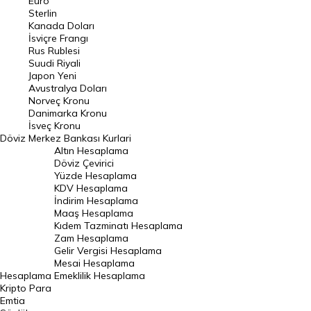
Euro
Pound Kuru
Sterlin
Kanada Doları
Frank Kuru
İsviçre Frangı
Riyal Kuru
Rus Rublesi
Suudi Riyali
Avustralya Doları
Japon Yeni
Avustralya Doları
Danimarka Kronu Kuru
Norveç Kronu
Danimarka Kronu
Kanada Doları Kuru
İsveç Kronu
Döviz
Merkez Bankası Kurlari
Norveç Kronu Kuru
Altın Hesaplama
İsveç Kronu Kuru
Döviz Çevirici
Yüzde Hesaplama
Japon Yeni Kuru
KDV Hesaplama
İndirim Hesaplama
Serbest Piyasa Döviz Kurları
Maaş Hesaplama
Kıdem Tazminatı Hesaplama
Merkez Bankası Döviz Kurları
Zam Hesaplama
Gelir Vergisi Hesaplama
ALTIN
Mesai Hesaplama
Hesaplama
Emeklilik Hesaplama
Altın Fiyatları
Kripto Para
Emtia
Gram Altın Fiyatı