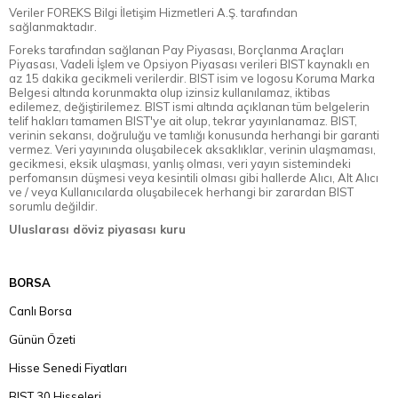
Veriler FOREKS Bilgi İletişim Hizmetleri A.Ş. tarafından
sağlanmaktadır.
Foreks tarafından sağlanan Pay Piyasası, Borçlanma Araçları
Piyasası, Vadeli İşlem ve Opsiyon Piyasası verileri BIST kaynaklı en
az 15 dakika gecikmeli verilerdir. BIST isim ve logosu Koruma Marka
Belgesi altında korunmakta olup izinsiz kullanılamaz, iktibas
edilemez, değiştirilemez. BIST ismi altında açıklanan tüm belgelerin
telif hakları tamamen BIST'ye ait olup, tekrar yayınlanamaz. BIST,
verinin sekansı, doğruluğu ve tamlığı konusunda herhangi bir garanti
vermez. Veri yayınında oluşabilecek aksaklıklar, verinin ulaşmaması,
gecikmesi, eksik ulaşması, yanlış olması, veri yayın sistemindeki
perfomansın düşmesi veya kesintili olması gibi hallerde Alıcı, Alt Alıcı
ve / veya Kullanıcılarda oluşabilecek herhangi bir zarardan BIST
sorumlu değildir.
Uluslarası döviz piyasası kuru
BORSA
Canlı Borsa
Günün Özeti
Hisse Senedi Fiyatları
BIST 30 Hisseleri