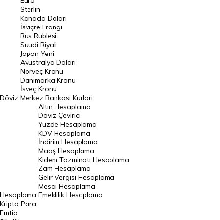
Euro
Pound Kuru
Sterlin
Kanada Doları
Frank Kuru
İsviçre Frangı
Riyal Kuru
Rus Rublesi
Suudi Riyali
Avustralya Doları
Japon Yeni
Avustralya Doları
Danimarka Kronu Kuru
Norveç Kronu
Danimarka Kronu
Kanada Doları Kuru
İsveç Kronu
Döviz
Merkez Bankası Kurlari
Norveç Kronu Kuru
Altın Hesaplama
İsveç Kronu Kuru
Döviz Çevirici
Yüzde Hesaplama
Japon Yeni Kuru
KDV Hesaplama
İndirim Hesaplama
Serbest Piyasa Döviz Kurları
Maaş Hesaplama
Kıdem Tazminatı Hesaplama
Merkez Bankası Döviz Kurları
Zam Hesaplama
Gelir Vergisi Hesaplama
ALTIN
Mesai Hesaplama
Hesaplama
Emeklilik Hesaplama
Altın Fiyatları
Kripto Para
Emtia
Gram Altın Fiyatı