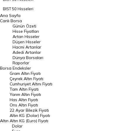
BIST 50 Hisseleri
Ana Sayfa
BIST 100 Hisseleri
Canlı Borsa
Günün Özeti
En Çok Artan Hisseler
Hisse Fiyatları
Artan Hisseler
En Çok Düşen Hisseler
Düşen Hisseler
Hacmi Artanlar
Hacmi Artanlar
Adedi Artanlar
Geçmiş Kapanışlar
Dünya Borsaları
Raporlar
Dünya Borsaları
Borsa
Endeksler
Gram Altın Fiyatı
Raporlar
Çeyrek Altın Fiyatı
Endeksler
Cumhuriyet Altını Fiyatı
Tam Altın Fiyatı
Yarım Altın Fiyatı
DÖVİZ
Has Altın Fiyatı
Ons Altın Fiyatı
Döviz Kuru
22 Ayar Bilezik Fiyatı
Dolar Kuru
Altın KG (Dolar) Fiyatı
Altın
Altın KG (Euro) Fiyatı
Euro Kuru
Dolar