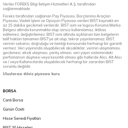
Veriler FOREKS Bilgi İletişim Hizmetleri A.Ş. tarafından
sağlanmaktadır.
Foreks tarafından sağlanan Pay Piyasası, Borçlanma Araçları
Piyasası, Vadeli İşlem ve Opsiyon Piyasası verileri BIST kaynaklı en
az 15 dakika gecikmeli verilerdir. BIST isim ve logosu Koruma Marka
Belgesi altında korunmakta olup izinsiz kullanılamaz, iktibas
edilemez, değiştirilemez. BIST ismi altında açıklanan tüm belgelerin
telif hakları tamamen BIST'ye ait olup, tekrar yayınlanamaz. BIST,
verinin sekansı, doğruluğu ve tamlığı konusunda herhangi bir garanti
vermez. Veri yayınında oluşabilecek aksaklıklar, verinin ulaşmaması,
gecikmesi, eksik ulaşması, yanlış olması, veri yayın sistemindeki
perfomansın düşmesi veya kesintili olması gibi hallerde Alıcı, Alt Alıcı
ve / veya Kullanıcılarda oluşabilecek herhangi bir zarardan BIST
sorumlu değildir.
Uluslarası döviz piyasası kuru
BORSA
Canlı Borsa
Günün Özeti
Hisse Senedi Fiyatları
BIST 30 Hisseleri