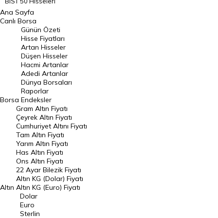
BIST 50 Hisseleri
Ana Sayfa
BIST 100 Hisseleri
Canlı Borsa
Günün Özeti
En Çok Artan Hisseler
Hisse Fiyatları
Artan Hisseler
En Çok Düşen Hisseler
Düşen Hisseler
Hacmi Artanlar
Hacmi Artanlar
Adedi Artanlar
Geçmiş Kapanışlar
Dünya Borsaları
Raporlar
Dünya Borsaları
Borsa
Endeksler
Gram Altın Fiyatı
Raporlar
Çeyrek Altın Fiyatı
Endeksler
Cumhuriyet Altını Fiyatı
Tam Altın Fiyatı
Yarım Altın Fiyatı
DÖVİZ
Has Altın Fiyatı
Ons Altın Fiyatı
Döviz Kuru
22 Ayar Bilezik Fiyatı
Dolar Kuru
Altın KG (Dolar) Fiyatı
Altın
Altın KG (Euro) Fiyatı
Euro Kuru
Dolar
Euro
Pound Kuru
Sterlin