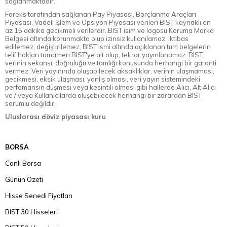
sağlanmaktadır.
Foreks tarafından sağlanan Pay Piyasası, Borçlanma Araçları
Piyasası, Vadeli İşlem ve Opsiyon Piyasası verileri BIST kaynaklı en
az 15 dakika gecikmeli verilerdir. BIST isim ve logosu Koruma Marka
Belgesi altında korunmakta olup izinsiz kullanılamaz, iktibas
edilemez, değiştirilemez. BIST ismi altında açıklanan tüm belgelerin
telif hakları tamamen BIST'ye ait olup, tekrar yayınlanamaz. BIST,
verinin sekansı, doğruluğu ve tamlığı konusunda herhangi bir garanti
vermez. Veri yayınında oluşabilecek aksaklıklar, verinin ulaşmaması,
gecikmesi, eksik ulaşması, yanlış olması, veri yayın sistemindeki
perfomansın düşmesi veya kesintili olması gibi hallerde Alıcı, Alt Alıcı
ve / veya Kullanıcılarda oluşabilecek herhangi bir zarardan BIST
sorumlu değildir.
Uluslarası döviz piyasası kuru
BORSA
Canlı Borsa
Günün Özeti
Hisse Senedi Fiyatları
BIST 30 Hisseleri