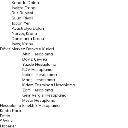
Kanada Doları
Frank Kuru
İsviçre Frangı
Riyal Kuru
Rus Rublesi
Suudi Riyali
Avustralya Doları
Japon Yeni
Avustralya Doları
Danimarka Kronu Kuru
Norveç Kronu
Danimarka Kronu
Kanada Doları Kuru
İsveç Kronu
Döviz
Merkez Bankası Kurlari
Norveç Kronu Kuru
Altın Hesaplama
İsveç Kronu Kuru
Döviz Çevirici
Yüzde Hesaplama
Japon Yeni Kuru
KDV Hesaplama
İndirim Hesaplama
Serbest Piyasa Döviz Kurları
Maaş Hesaplama
Kıdem Tazminatı Hesaplama
Merkez Bankası Döviz Kurları
Zam Hesaplama
Gelir Vergisi Hesaplama
ALTIN
Mesai Hesaplama
Hesaplama
Emeklilik Hesaplama
Altın Fiyatları
Kripto Para
Emtia
Gram Altın Fiyatı
Sözlük
Çeyrek Altın Fiyatı
Haberler