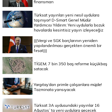
finansman
Türksat yayınları yeni nesil uydulara
taşınıyor! D-Smart Genel Müdür
Yardımcısı Yıldırım: Yeni uydularla bozuk
havalarda kesintisiz yayın izleyeceğiz
|||Vergi ve SGK borçlarının yeniden
yapılandırılması gerçekten önemli bir
fırsat|||
TİGEM, 7 bin 350 baş reforme küçükbaş
satacak
Yargıtay’dan primle çalışanlara müjde!
Tazminata yansıyacak
Türksat 3A uydusundaki yayınlar 16
Ağustos`ta yeni uydulara geçecek