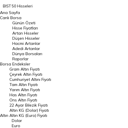
BIST 50 Hisseleri
Ana Sayfa
BIST 100 Hisseleri
Canlı Borsa
Günün Özeti
En Çok Artan Hisseler
Hisse Fiyatları
Artan Hisseler
En Çok Düşen Hisseler
Düşen Hisseler
Hacmi Artanlar
Hacmi Artanlar
Adedi Artanlar
Geçmiş Kapanışlar
Dünya Borsaları
Raporlar
Dünya Borsaları
Borsa
Endeksler
Gram Altın Fiyatı
Raporlar
Çeyrek Altın Fiyatı
Endeksler
Cumhuriyet Altını Fiyatı
Tam Altın Fiyatı
Yarım Altın Fiyatı
DÖVİZ
Has Altın Fiyatı
Ons Altın Fiyatı
Döviz Kuru
22 Ayar Bilezik Fiyatı
Dolar Kuru
Altın KG (Dolar) Fiyatı
Altın
Altın KG (Euro) Fiyatı
Euro Kuru
Dolar
Euro
Pound Kuru