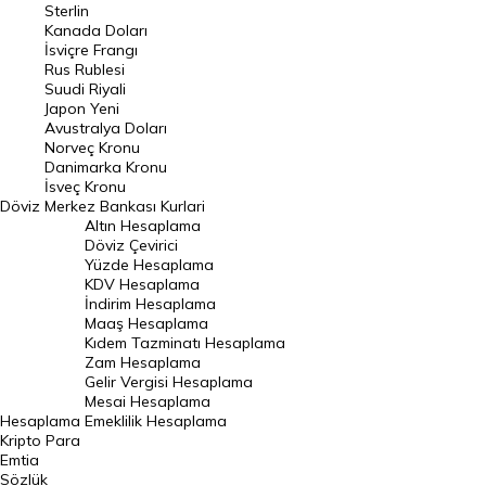
Sterlin
Kanada Doları
Frank Kuru
İsviçre Frangı
Riyal Kuru
Rus Rublesi
Suudi Riyali
Avustralya Doları
Japon Yeni
Avustralya Doları
Danimarka Kronu Kuru
Norveç Kronu
Danimarka Kronu
Kanada Doları Kuru
İsveç Kronu
Döviz
Merkez Bankası Kurlari
Norveç Kronu Kuru
Altın Hesaplama
İsveç Kronu Kuru
Döviz Çevirici
Yüzde Hesaplama
Japon Yeni Kuru
KDV Hesaplama
İndirim Hesaplama
Serbest Piyasa Döviz Kurları
Maaş Hesaplama
Kıdem Tazminatı Hesaplama
Merkez Bankası Döviz Kurları
Zam Hesaplama
Gelir Vergisi Hesaplama
ALTIN
Mesai Hesaplama
Hesaplama
Emeklilik Hesaplama
Altın Fiyatları
Kripto Para
Emtia
Gram Altın Fiyatı
Sözlük