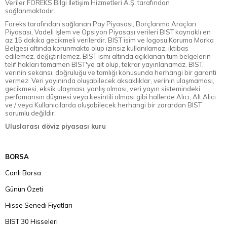
Veriler FOREKS Bilgi İletişim Hizmetleri A.Ş. tarafından
sağlanmaktadır.
Foreks tarafından sağlanan Pay Piyasası, Borçlanma Araçları
Piyasası, Vadeli İşlem ve Opsiyon Piyasası verileri BIST kaynaklı en
az 15 dakika gecikmeli verilerdir. BIST isim ve logosu Koruma Marka
Belgesi altında korunmakta olup izinsiz kullanılamaz, iktibas
edilemez, değiştirilemez. BIST ismi altında açıklanan tüm belgelerin
telif hakları tamamen BIST'ye ait olup, tekrar yayınlanamaz. BIST,
verinin sekansı, doğruluğu ve tamlığı konusunda herhangi bir garanti
vermez. Veri yayınında oluşabilecek aksaklıklar, verinin ulaşmaması,
gecikmesi, eksik ulaşması, yanlış olması, veri yayın sistemindeki
perfomansın düşmesi veya kesintili olması gibi hallerde Alıcı, Alt Alıcı
ve / veya Kullanıcılarda oluşabilecek herhangi bir zarardan BIST
sorumlu değildir.
Uluslarası döviz piyasası kuru
BORSA
Canlı Borsa
Günün Özeti
Hisse Senedi Fiyatları
BIST 30 Hisseleri