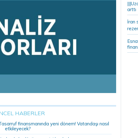
|||Uz
arttı
İran 
rezer
Esnaf
fina
NCEL HABERLER
r: Tasarruf finansmanında yeni dönem! Vatandaşı nasıl
etkileyecek?