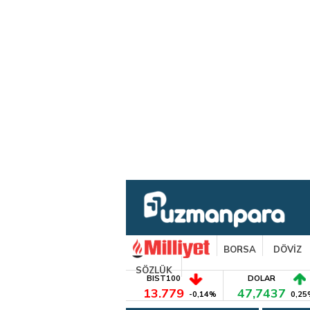
BORSA
DÖVİZ
SÖZLÜK
BIST100
DOLAR
13.779
47,7437
-0,14%
0,25