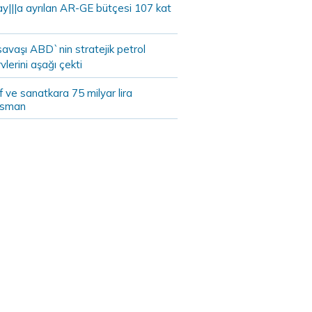
ay|||a ayrılan AR-GE bütçesi 107 kat
savaşı ABD`nin stratejik petrol
vlerini aşağı çekti
 ve sanatkara 75 milyar lira
nsman