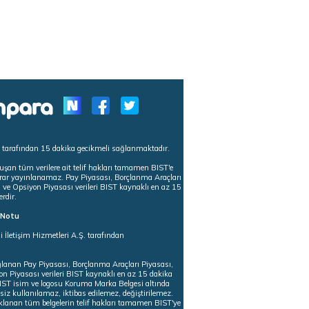
s tarafından 15 dakika gecikmeli sağlanmaktadır.
uşan tüm verilere ait telif hakları tamamen BIST'e
tekrar yayınlanamaz. Pay Piyasası, Borçlanma Araçları
m ve Opsiyon Piyasası verileri BIST kaynaklı en az 15
erdir.
ı Notu
i İletişim Hizmetleri A.Ş. tarafından
ğlanan Pay Piyasası, Borçlanma Araçları Piyasası,
on Piyasası verileri BIST kaynaklı en az 15 dakika
 BIST isim ve logosu Koruma Marka Belgesi altında
iz kullanılamaz, iktibas edilemez, değiştirilemez.
klanan tüm belgelerin telif hakları tamamen BIST'ye