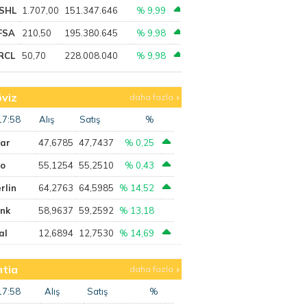
SHL
1.707,00
151.347.646
% 9,99
FSA
210,50
195.380.645
% 9,98
RCL
50,70
228.008.040
% 9,98
viz
daha fazla
17:58
Alış
Satış
%
lar
47,6785
47,7437
% 0,25
ro
55,1254
55,2510
% 0,43
rlin
64,2763
64,5985
% 14,52
ank
58,9637
59,2592
% 13,18
al
12,6894
12,7530
% 14,69
tia
daha fazla
17:58
Alış
Satış
%