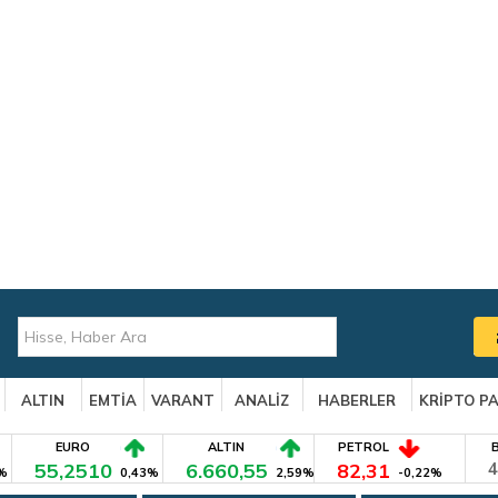
ALTIN
EMTİA
VARANT
ANALİZ
HABERLER
KRİPTO P
EURO
ALTIN
PETROL
55,2510
6.660,55
82,31
4
%
0,43%
2,59%
-0,22%