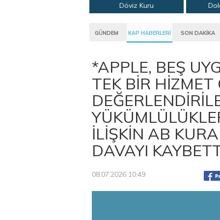
Döviz Kuru
Dol
GÜNDEM
KAP HABERLERİ
SON DAKİKA
*APPLE, BEŞ U
TEK BİR HİZMET
DEĞERLENDİRİLE
YÜKÜMLÜLÜKLER
İLİŞKİN AB KUR
DAVAYI KAYBETT
08.07.2026 10:49