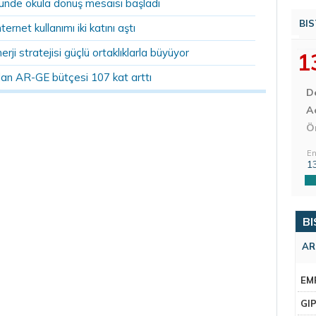
ründe okula dönüş mesaisi başladı
BIS
nternet kullanımı iki katını aştı
erji stratejisi güçlü ortaklıklarla büyüyor
1
rılan AR-GE bütçesi 107 kat arttı
D
Aç
Ö
En
1
BI
AR
EM
GI