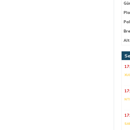
Gü
Pla
Pa
Bre
Alt
Se
17
XU
17
NT
17
SA