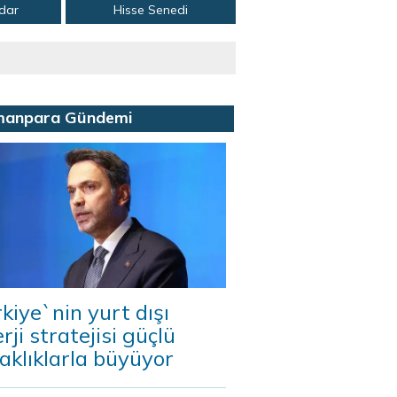
adar
Hisse Senedi
manpara Gündemi
kiye`nin yurt dışı
rji stratejisi güçlü
aklıklarla büyüyor