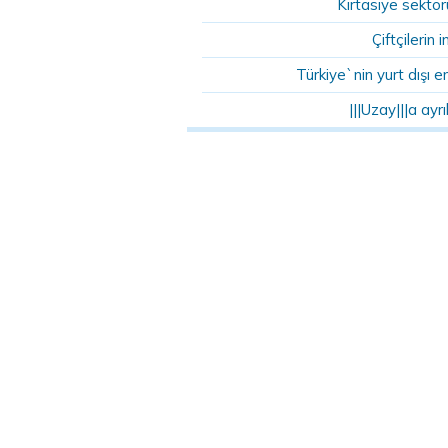
Kırtasiye sektö
Çiftçilerin i
Türkiye`nin yurt dışı en
|||Uzay|||a ay