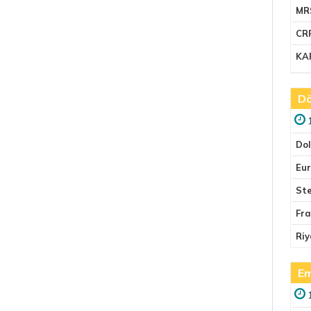
MR
CR
KA
Dö
Do
Eu
Ste
Fr
Riy
Em