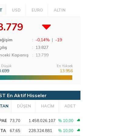
T
USD
EURO
ALTIN
3.779
eğişim
:
-0,14%
|
-19
ılış
:
13.827
nceki Kapanış
: 13.799
 Düşük
En Yüksek
3.699
13.956
ST En Aktif Hisseler
TAN
DÜŞEN
HACİM
ADET
PAE
73,70
1.458.026.107
% 10,00
PTA
67,65
228.324.881
% 10,00