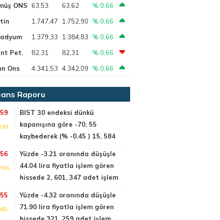
müş ONS
63,53
63,62
% 0,66
tin
1.747,47
1.752,90
% 0,66
ladyum
1.379,33
1.384,83
% 0,66
nt Pet.
82,31
82,31
% 0,66
ın Ons
4.341,53
4.342,09
% 0,66
ans Raporu
:59
BIST 30 endeksi dünkü
kapanışına göre -70, 55
030
kaybederek (% -0.45 ) 15, 584
:56
Yüzde -3.21 oranında düşüşle
44.04 lira fiyatla işlem gören
HOL
hissede 2, 601, 347 adet işlem
:55
Yüzde -4.32 oranında düşüşle
71.90 lira fiyatla işlem gören
NEL
hissede 321, 259 adet işlem