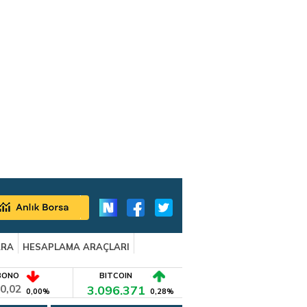
ARA
HESAPLAMA ARAÇLARI
BONO
BITCOIN
0,02
3.096.371
0,00%
0,28%