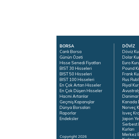
BORSA
DÖVİZ
Canlı Borsa
Döviz Ku
Günün Özeti
Dolar Ku
Hisse Senedi Fiyatları
Euro Kur
BIST 30 Hisseleri
Pound K
BIST 50 Hisseleri
Frank Ku
BIST 100 Hisseleri
Rus Rubl
En Çok Artan Hisseler
Riyal Kur
En Çok Düşen Hisseler
Avustral
Hacmi Artanlar
Danimar
Geçmiş Kapanışlar
Kanada D
Dünya Borsaları
Norveç K
Raporlar
İsveç Kr
Endeksler
Japon Ye
Serbest 
Kurları
Merkez 
Copyright 2026