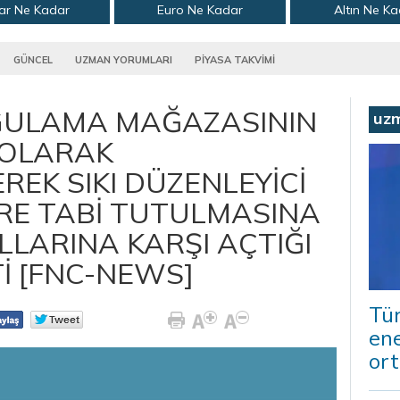
ar Ne Kadar
Euro Ne Kadar
Altın Ne K
GÜNCEL
UZMAN YORUMLARI
PİYASA TAKVİMİ
YGULAMA MAĞAZASININ
uz
 OLARAK
REK SIKI DÜZENLEYİCİ
E TABİ TUTULMASINA
ALLARINA KARŞI AÇTIĞI
İ [FNC-NEWS]
Tür
ene
ort