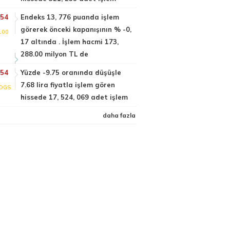
:54
Endeks 13, 776 puanda işlem
görerek önceki kapanışının % -0,
100
17 altında . İşlem hacmi 173,
288.00 milyon TL de
:54
Yüzde -9.75 oranında düşüşle
7.68 lira fiyatla işlem gören
DGS
hissede 17, 524, 069 adet işlem
daha fazla