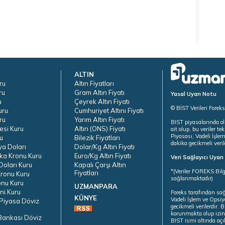
ALTIN
ru
Altın Fiyatları
ru
Gram Altın Fiyatı
Yasal Uyarı Notu
u
Çeyrek Altın Fiyatı
© BİST Verileri Forek
uru
Cumhuriyet Altını Fiyatı
ru
Yarım Altın Fiyatı
BIST piyasalarında ol
esi Kuru
Altın (ONS) Fiyatı
ait olup, bu veriler 
Piyasası, Vadeli İşle
u
Bilezik Fiyatları
dakika gecikmeli veril
ya Doları
Dolar/Kg Altın Fiyatı
ka Kronu Kuru
Euro/Kg Altın Fiyatı
Veri Sağlayıcı Uyar
oları Kuru
Kapalı Çarşı Altın
*(Veriler FOREKS Bilg
Fiyatları
ronu Kuru
sağlanmaktadır)
onu Kuru
UZMANPARA
ni Kuru
Foreks tarafından sa
KÜNYE
Vadeli İşlem ve Opsiy
Piyasa Döviz
gecikmeli verilerdir.
korunmakta olup izins
Bankası Döviz
BIST ismi altında açı