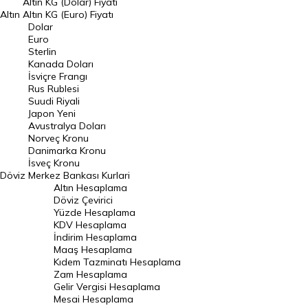
Altın KG (Dolar) Fiyatı
Altın
Altın KG (Euro) Fiyatı
Euro Kuru
Dolar
Euro
Pound Kuru
Sterlin
Kanada Doları
Frank Kuru
İsviçre Frangı
Riyal Kuru
Rus Rublesi
Suudi Riyali
Avustralya Doları
Japon Yeni
Avustralya Doları
Danimarka Kronu Kuru
Norveç Kronu
Danimarka Kronu
Kanada Doları Kuru
İsveç Kronu
Döviz
Merkez Bankası Kurlari
Norveç Kronu Kuru
Altın Hesaplama
İsveç Kronu Kuru
Döviz Çevirici
Yüzde Hesaplama
Japon Yeni Kuru
KDV Hesaplama
İndirim Hesaplama
Serbest Piyasa Döviz Kurları
Maaş Hesaplama
Kıdem Tazminatı Hesaplama
Merkez Bankası Döviz Kurları
Zam Hesaplama
Gelir Vergisi Hesaplama
ALTIN
Mesai Hesaplama