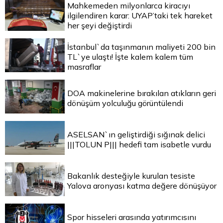
Mahkemeden milyonlarca kiracıyı
ilgilendiren karar: UYAP’taki tek hareket
her şeyi değiştirdi
İstanbul`da taşınmanın maliyeti 200 bin
TL`ye ulaştı! İşte kalem kalem tüm
masraflar
DOA makinelerine bırakılan atıkların geri
dönüşüm yolculuğu görüntülendi
ASELSAN`ın geliştirdiği sığınak delici
|||TOLUN P||| hedefi tam isabetle vurdu
Bakanlık desteğiyle kurulan tesiste
Yalova aronyası katma değere dönüşüyor
Spor hisseleri arasında yatırımcısını