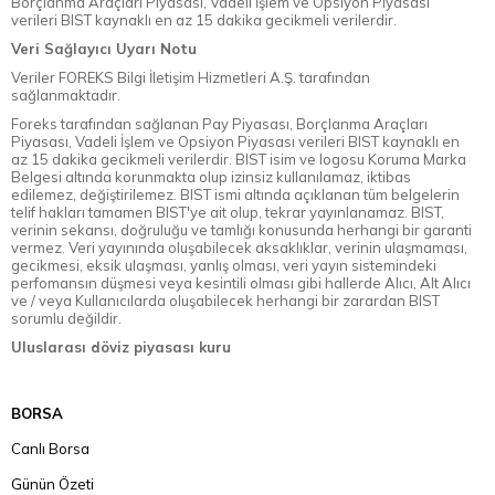
Borçlanma Araçları Piyasası, Vadeli İşlem ve Opsiyon Piyasası
verileri BIST kaynaklı en az 15 dakika gecikmeli verilerdir.
Veri Sağlayıcı Uyarı Notu
Veriler FOREKS Bilgi İletişim Hizmetleri A.Ş. tarafından
sağlanmaktadır.
Foreks tarafından sağlanan Pay Piyasası, Borçlanma Araçları
Piyasası, Vadeli İşlem ve Opsiyon Piyasası verileri BIST kaynaklı en
az 15 dakika gecikmeli verilerdir. BIST isim ve logosu Koruma Marka
Belgesi altında korunmakta olup izinsiz kullanılamaz, iktibas
edilemez, değiştirilemez. BIST ismi altında açıklanan tüm belgelerin
telif hakları tamamen BIST'ye ait olup, tekrar yayınlanamaz. BIST,
verinin sekansı, doğruluğu ve tamlığı konusunda herhangi bir garanti
vermez. Veri yayınında oluşabilecek aksaklıklar, verinin ulaşmaması,
gecikmesi, eksik ulaşması, yanlış olması, veri yayın sistemindeki
perfomansın düşmesi veya kesintili olması gibi hallerde Alıcı, Alt Alıcı
ve / veya Kullanıcılarda oluşabilecek herhangi bir zarardan BIST
sorumlu değildir.
Uluslarası döviz piyasası kuru
BORSA
Canlı Borsa
Günün Özeti