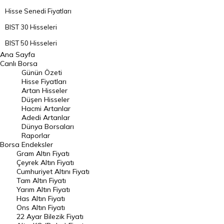
Hisse Senedi Fiyatları
BIST 30 Hisseleri
BIST 50 Hisseleri
Ana Sayfa
BIST 100 Hisseleri
Canlı Borsa
Günün Özeti
En Çok Artan Hisseler
Hisse Fiyatları
Artan Hisseler
En Çok Düşen Hisseler
Düşen Hisseler
Hacmi Artanlar
Hacmi Artanlar
Adedi Artanlar
Geçmiş Kapanışlar
Dünya Borsaları
Raporlar
Dünya Borsaları
Borsa
Endeksler
Gram Altın Fiyatı
Raporlar
Çeyrek Altın Fiyatı
Endeksler
Cumhuriyet Altını Fiyatı
Tam Altın Fiyatı
Yarım Altın Fiyatı
DÖVİZ
Has Altın Fiyatı
Ons Altın Fiyatı
Döviz Kuru
22 Ayar Bilezik Fiyatı
Dolar Kuru