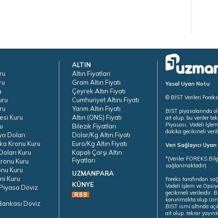
ALTIN
ru
Altın Fiyatları
ru
Gram Altın Fiyatı
Yasal Uyarı Notu
u
Çeyrek Altın Fiyatı
© BİST Verileri Forek
uru
Cumhuriyet Altını Fiyatı
ru
Yarım Altın Fiyatı
BIST piyasalarında ol
esi Kuru
Altın (ONS) Fiyatı
ait olup, bu veriler 
Piyasası, Vadeli İşle
u
Bilezik Fiyatları
dakika gecikmeli veril
ya Doları
Dolar/Kg Altın Fiyatı
ka Kronu Kuru
Euro/Kg Altın Fiyatı
Veri Sağlayıcı Uyar
oları Kuru
Kapalı Çarşı Altın
*(Veriler FOREKS Bilg
Fiyatları
ronu Kuru
sağlanmaktadır)
onu Kuru
UZMANPARA
ni Kuru
Foreks tarafından sa
KÜNYE
Vadeli İşlem ve Opsiy
Piyasa Döviz
gecikmeli verilerdir.
korunmakta olup izins
Bankası Döviz
BIST ismi altında açı
ait olup, tekrar yayı