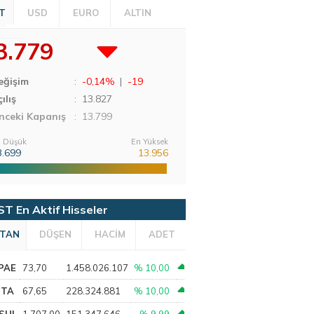
T
USD
EURO
ALTIN
3.779
eğişim
:
-0,14%
|
-19
ılış
:
13.827
nceki Kapanış
: 13.799
 Düşük
En Yüksek
3.699
13.956
ST En Aktif Hisseler
TAN
DÜŞEN
HACİM
ADET
PAE
73,70
1.458.026.107
% 10,00
PTA
67,65
228.324.881
% 10,00
SHL
1.707,00
151.347.646
% 9,99