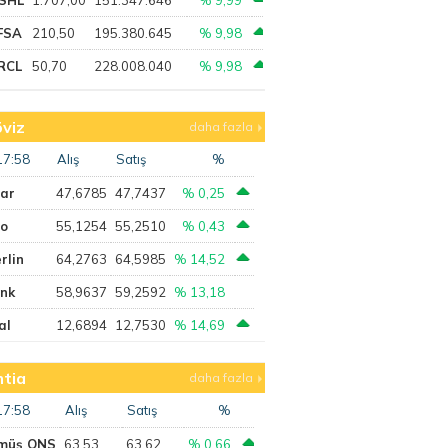
FSA
210,50
195.380.645
% 9,98
RCL
50,70
228.008.040
% 9,98
viz
daha fazla
17:58
Alış
Satış
%
lar
47,6785
47,7437
% 0,25
ro
55,1254
55,2510
% 0,43
rlin
64,2763
64,5985
% 14,52
ank
58,9637
59,2592
% 13,18
al
12,6894
12,7530
% 14,69
tia
daha fazla
17:58
Alış
Satış
%
müş ONS
63,53
63,62
% 0,66