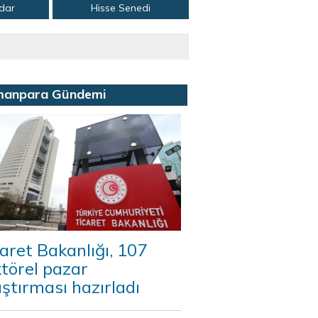
adar
Hisse Senedi
manpara Gündemi
aret Bakanlığı, 107
törel pazar
ştırması hazırladı