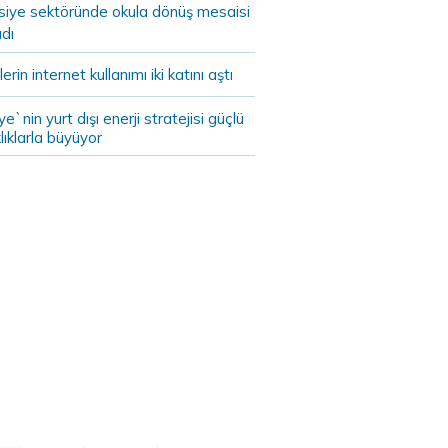
asiye sektöründe okula dönüş mesaisi
dı
lerin internet kullanımı iki katını aştı
ye`nin yurt dışı enerji stratejisi güçlü
lıklarla büyüyor