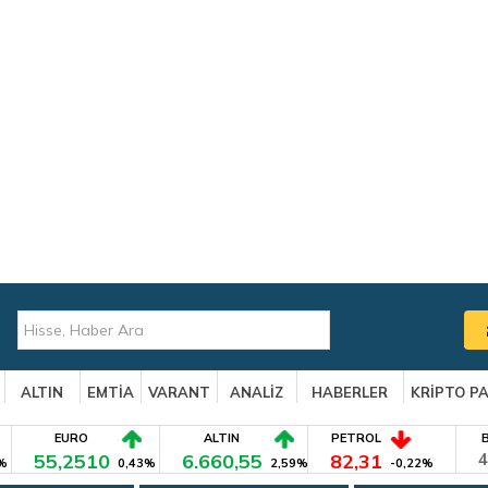
ALTIN
EMTİA
VARANT
ANALİZ
HABERLER
KRİPTO P
EURO
ALTIN
PETROL
55,2510
6.660,55
82,31
4
%
0,43%
2,59%
-0,22%