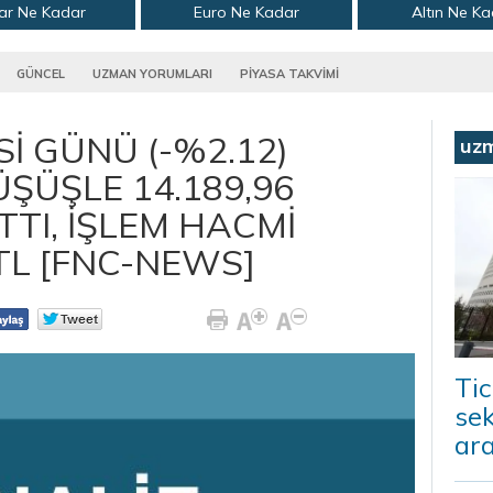
ar Ne Kadar
Euro Ne Kadar
Altın Ne K
GÜNCEL
UZMAN YORUMLARI
PİYASA TAKVİMİ
Sİ GÜNÜ (-%2.12)
uz
ÜŞÜŞLE 14.189,96
TI, İŞLEM HACMİ
 TL [FNC-NEWS]
Tic
sek
ara