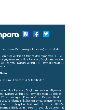
s tarafından 15 dakika gecikmeli sağlanmaktadır.
uşan tüm verilere ait telif hakları tamamen BIST'e
tekrar yayınlanamaz. Pay Piyasası, Borçlanma Araçları
m ve Opsiyon Piyasası verileri BIST kaynaklı en az 15
erdir.
ı Notu
i İletişim Hizmetleri A.Ş. tarafından
ğlanan Pay Piyasası, Borçlanma Araçları Piyasası,
on Piyasası verileri BIST kaynaklı en az 15 dakika
 BIST isim ve logosu Koruma Marka Belgesi altında
iz kullanılamaz, iktibas edilemez, değiştirilemez.
klanan tüm belgelerin telif hakları tamamen BIST'ye
nlanamaz. BIST, verinin sekansı, doğruluğu ve tamlığı