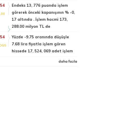
:54
Endeks 13, 776 puanda işlem
görerek önceki kapanışının % -0,
100
17 altında . İşlem hacmi 173,
288.00 milyon TL de
:54
Yüzde -9.75 oranında düşüşle
7.68 lira fiyatla işlem gören
DGS
hissede 17, 524, 069 adet işlem
daha fazla