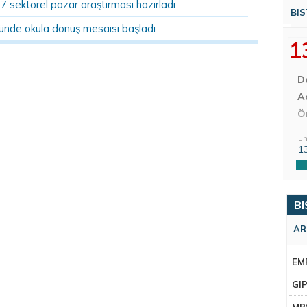
07 sektörel pazar araştırması hazırladı
BIS
ründe okula dönüş mesaisi başladı
1
D
Aç
Ö
En
1
BI
AR
EM
GI
MR