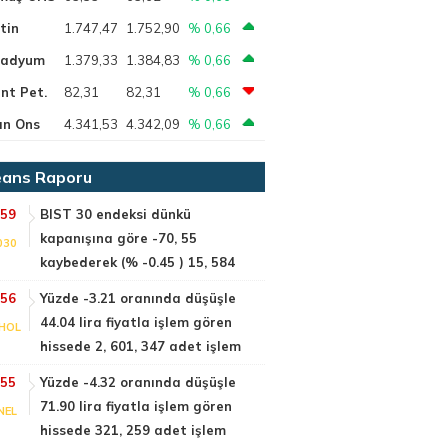
tin
1.747,47
1.752,90
% 0,66
ladyum
1.379,33
1.384,83
% 0,66
nt Pet.
82,31
82,31
% 0,66
ın Ons
4.341,53
4.342,09
% 0,66
ans Raporu
:59
BIST 30 endeksi dünkü
kapanışına göre -70, 55
030
kaybederek (% -0.45 ) 15, 584
:56
Yüzde -3.21 oranında düşüşle
44.04 lira fiyatla işlem gören
HOL
hissede 2, 601, 347 adet işlem
:55
Yüzde -4.32 oranında düşüşle
71.90 lira fiyatla işlem gören
NEL
hissede 321, 259 adet işlem