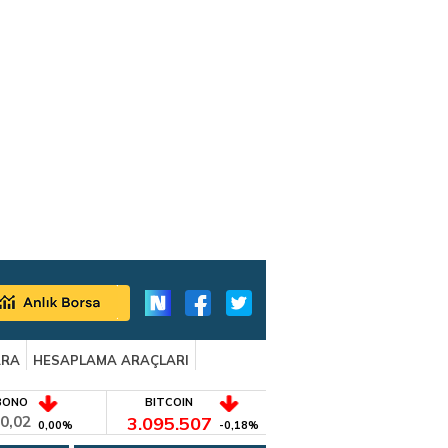
ARA
HESAPLAMA ARAÇLARI
BONO
BITCOIN
0,02
3.095.507
0,00%
-0,18%