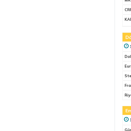
CR
KA
Dö
Do
Eu
Ste
Fr
Riy
Em
Gü