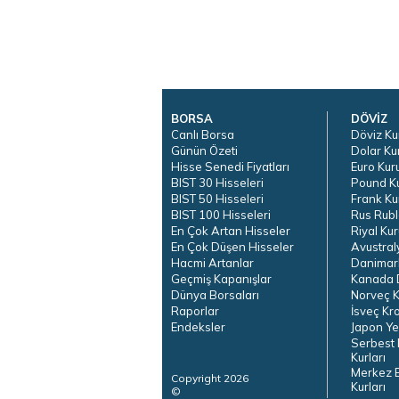
BORSA
DÖVİZ
Canlı Borsa
Döviz Ku
Günün Özeti
Dolar Ku
Hisse Senedi Fiyatları
Euro Kur
BIST 30 Hisseleri
Pound K
BIST 50 Hisseleri
Frank Ku
BIST 100 Hisseleri
Rus Rubl
En Çok Artan Hisseler
Riyal Kur
En Çok Düşen Hisseler
Avustral
Hacmi Artanlar
Danimar
Geçmiş Kapanışlar
Kanada D
Dünya Borsaları
Norveç K
Raporlar
İsveç Kr
Endeksler
Japon Ye
Serbest 
Kurları
Merkez 
Copyright 2026
Kurları
©