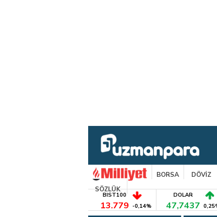
BORSA
DÖVİZ
SÖZLÜK
BIST100
DOLAR
13.779
47,7437
-0,14%
0,25