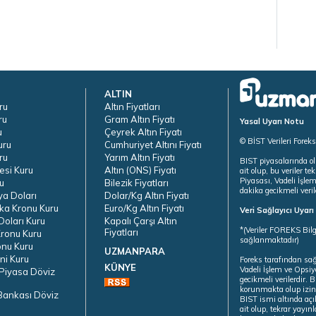
ALTIN
ru
Altın Fiyatları
ru
Gram Altın Fiyatı
Yasal Uyarı Notu
u
Çeyrek Altın Fiyatı
© BİST Verileri Forek
uru
Cumhuriyet Altını Fiyatı
ru
Yarım Altın Fiyatı
BIST piyasalarında ol
esi Kuru
Altın (ONS) Fiyatı
ait olup, bu veriler 
Piyasası, Vadeli İşle
u
Bilezik Fiyatları
dakika gecikmeli veril
ya Doları
Dolar/Kg Altın Fiyatı
ka Kronu Kuru
Euro/Kg Altın Fiyatı
Veri Sağlayıcı Uyar
oları Kuru
Kapalı Çarşı Altın
*(Veriler FOREKS Bilg
Fiyatları
ronu Kuru
sağlanmaktadır)
onu Kuru
UZMANPARA
ni Kuru
Foreks tarafından sa
KÜNYE
Vadeli İşlem ve Opsiy
Piyasa Döviz
gecikmeli verilerdir.
korunmakta olup izins
Bankası Döviz
BIST ismi altında açı
ait olup, tekrar yayı