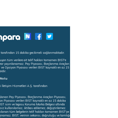
s tarafından 15 dakika gecikmeli sağlanmaktadır.
uşan tüm verilere ait telif hakları tamamen BIST'e
tekrar yayınlanamaz. Pay Piyasası, Borçlanma Araçları
m ve Opsiyon Piyasası verileri BIST kaynaklı en az 15
erdir.
ı Notu
i İletişim Hizmetleri A.Ş. tarafından
ğlanan Pay Piyasası, Borçlanma Araçları Piyasası,
on Piyasası verileri BIST kaynaklı en az 15 dakika
 BIST isim ve logosu Koruma Marka Belgesi altında
iz kullanılamaz, iktibas edilemez, değiştirilemez.
klanan tüm belgelerin telif hakları tamamen BIST'ye
nlanamaz. BIST, verinin sekansı, doğruluğu ve tamlığı