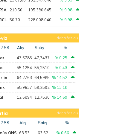
FSA
210,50
195.380.645
% 9,98
RCL
50,70
228.008.040
% 9,98
viz
daha fazla
17:58
Alış
Satış
%
lar
47,6785
47,7437
% 0,25
ro
55,1254
55,2510
% 0,43
rlin
64,2763
64,5985
% 14,52
ank
58,9637
59,2592
% 13,18
al
12,6894
12,7530
% 14,69
tia
daha fazla
17:58
Alış
Satış
%
müş ONS
63,53
63,62
% 0,66