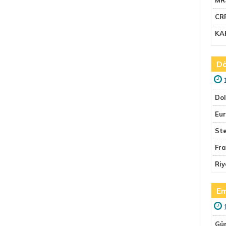
CR
KA
Dö
Do
Eu
Ste
Fr
Riy
Em
Gü