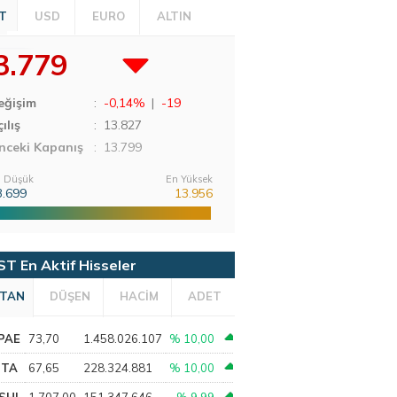
T
USD
EURO
ALTIN
3.779
eğişim
:
-0,14%
|
-19
ılış
:
13.827
nceki Kapanış
: 13.799
 Düşük
En Yüksek
3.699
13.956
ST En Aktif Hisseler
TAN
DÜŞEN
HACİM
ADET
PAE
73,70
1.458.026.107
% 10,00
PTA
67,65
228.324.881
% 10,00
SHL
1.707,00
151.347.646
% 9,99