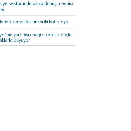
asiye sektöründe okula dönüş mesaisi
dı
lerin internet kullanımı iki katını aştı
ye`nin yurt dışı enerji stratejisi güçlü
lıklarla büyüyor