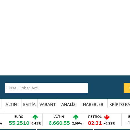
ALTIN
EMTİA
VARANT
ANALİZ
HABERLER
KRİPTO P
EURO
ALTIN
PETROL
55,2510
6.660,55
82,31
4
%
0,43%
2,59%
-0,22%