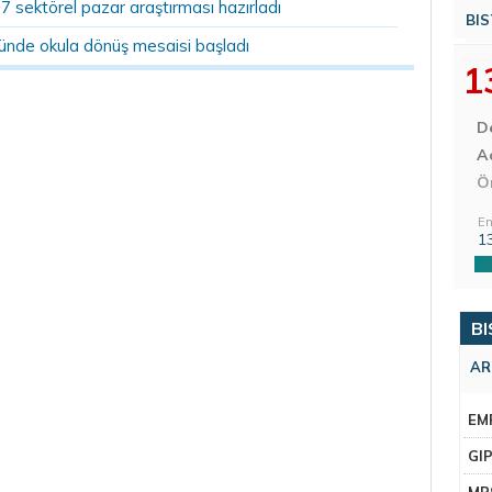
07 sektörel pazar araştırması hazırladı
BIS
ründe okula dönüş mesaisi başladı
1
D
Aç
Ö
En
1
BI
AR
EM
GI
MR