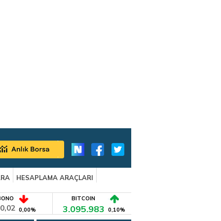
ARA
HESAPLAMA ARAÇLARI
BONO
BITCOIN
0,02
3.095.983
0,00%
0,10%