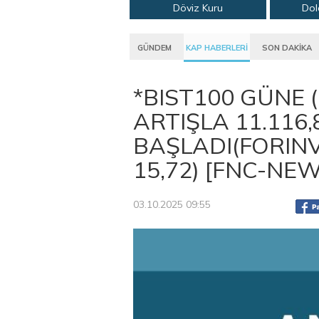
Döviz Kuru
Dol
GÜNDEM
KAP HABERLERİ
SON DAKİKA
*BIST100 GÜNE 
ARTIŞLA 11.116
BAŞLADI(FORIN
15,72) [FNC-NE
03.10.2025 09:55