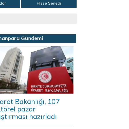
adar
Hisse Senedi
manpara Gündemi
aret Bakanlığı, 107
törel pazar
ştırması hazırladı