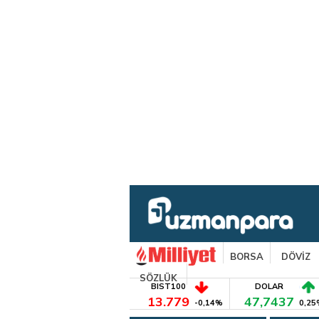
BORSA
DÖVİZ
SÖZLÜK
BIST100
DOLAR
13.779
47,7437
-0,14%
0,25