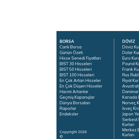
BORSA
DÖVİZ
Canlı Borsa
Döviz Ku
Günün Özeti
Dolar Ku
Hisse Senedi Fiyatları
Euro Kur
BIST 30 Hisseleri
Pound K
BIST 50 Hisseleri
Frank Ku
BIST 100 Hisseleri
Rus Rubl
En Çok Artan Hisseler
Riyal Kur
En Çok Düşen Hisseler
Avustral
Hacmi Artanlar
Danimar
Geçmiş Kapanışlar
Kanada D
Dünya Borsaları
Norveç K
Raporlar
İsveç Kr
Endeksler
Japon Ye
Serbest 
Kurları
Merkez 
Copyright 2026
Kurları
©