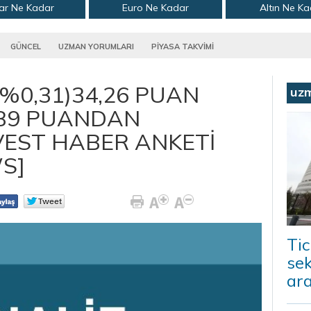
ar Ne Kadar
Euro Ne Kadar
Altın Ne K
GÜNCEL
UZMAN YORUMLARI
PİYASA TAKVİMİ
(%0,31)34,26 PUAN
uz
,89 PUANDAN
VEST HABER ANKETİ
WS]
Tic
sek
ara