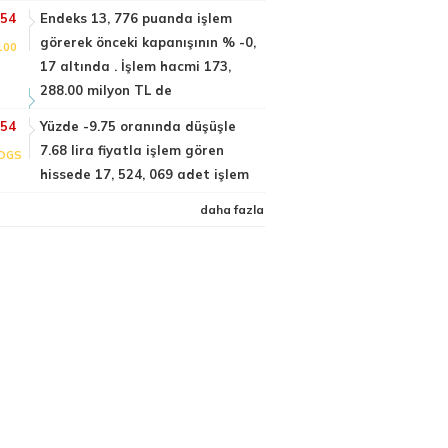
:54
Endeks 13, 776 puanda işlem
görerek önceki kapanışının % -0,
100
17 altında . İşlem hacmi 173,
288.00 milyon TL de
:54
Yüzde -9.75 oranında düşüşle
7.68 lira fiyatla işlem gören
DGS
hissede 17, 524, 069 adet işlem
daha fazla