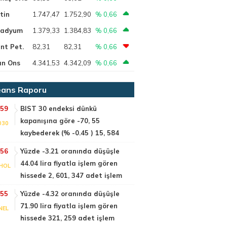
tin
1.747,47
1.752,90
% 0,66
ladyum
1.379,33
1.384,83
% 0,66
nt Pet.
82,31
82,31
% 0,66
ın Ons
4.341,53
4.342,09
% 0,66
ans Raporu
:59
BIST 30 endeksi dünkü
kapanışına göre -70, 55
030
kaybederek (% -0.45 ) 15, 584
:56
Yüzde -3.21 oranında düşüşle
44.04 lira fiyatla işlem gören
HOL
hissede 2, 601, 347 adet işlem
:55
Yüzde -4.32 oranında düşüşle
71.90 lira fiyatla işlem gören
NEL
hissede 321, 259 adet işlem