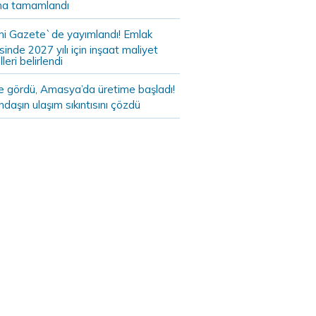
a tamamlandı
i Gazete`de yayımlandı! Emlak
sinde 2027 yılı için inşaat maliyet
leri belirlendi
de gördü, Amasya’da üretime başladı!
daşın ulaşım sıkıntısını çözdü