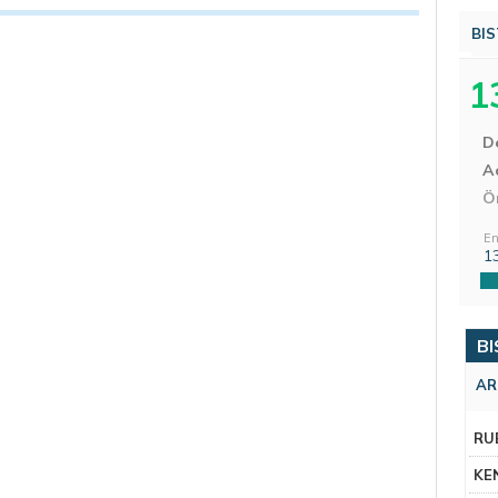
BIS
1
D
Aç
Ö
En
1
BI
AR
RU
KE