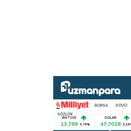
BORSA
DÖVİZ
SÖZLÜK
BIST100
DOLAR
13.799
47,7028
0,70%
0,16