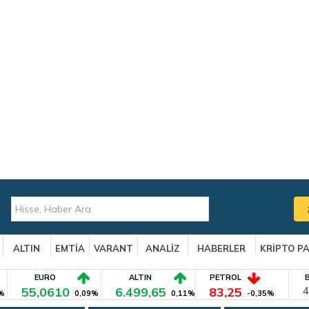
ALTIN
EMTİA
VARANT
ANALİZ
HABERLER
KRİPTO P
EURO
ALTIN
PETROL
55,0610
6.499,65
83,25
4
%
0,09%
0,11%
-0,35%