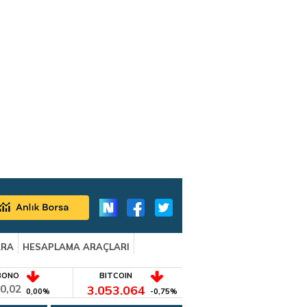
ARA
HESAPLAMA ARAÇLARI
BONO
BITCOIN
0,02
3.053.064
0,00%
-0,75%