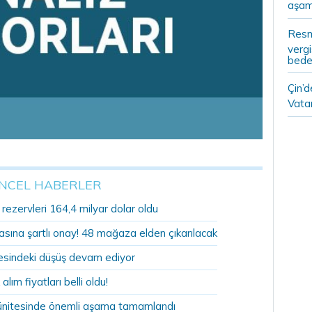
aşam
Resm
vergi
bedel
Çin’
Vatan
NCEL HABERLER
ezervleri 164,4 milyar dolar oldu
sına şartlı onay! 48 mağaza elden çıkarılacak
sindeki düşüş devam ediyor
 alım fiyatları belli oldu!
ünitesinde önemli aşama tamamlandı