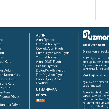
ALTIN
ru
Altın Fiyatları
ru
Gram Altın Fiyatı
Yasal Uyarı Notu
u
Çeyrek Altın Fiyatı
© BİST Verileri Forek
uru
Cumhuriyet Altını Fiyatı
ru
Yarım Altın Fiyatı
BIST piyasalarında ol
esi Kuru
Altın (ONS) Fiyatı
ait olup, bu veriler 
Piyasası, Vadeli İşle
u
Bilezik Fiyatları
dakika gecikmeli veril
ya Doları
Dolar/Kg Altın Fiyatı
ka Kronu Kuru
Euro/Kg Altın Fiyatı
Veri Sağlayıcı Uyar
oları Kuru
Kapalı Çarşı Altın
*(Veriler FOREKS Bilg
Fiyatları
ronu Kuru
sağlanmaktadır)
onu Kuru
UZMANPARA
ni Kuru
Foreks tarafından sa
KÜNYE
Vadeli İşlem ve Opsiy
Piyasa Döviz
gecikmeli verilerdir.
korunmakta olup izins
Bankası Döviz
BIST ismi altında açı