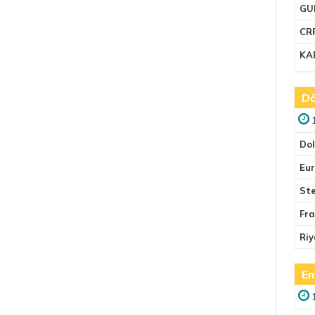
GU
CR
KA
Dö
Do
Eu
Ste
Fr
Riy
Em