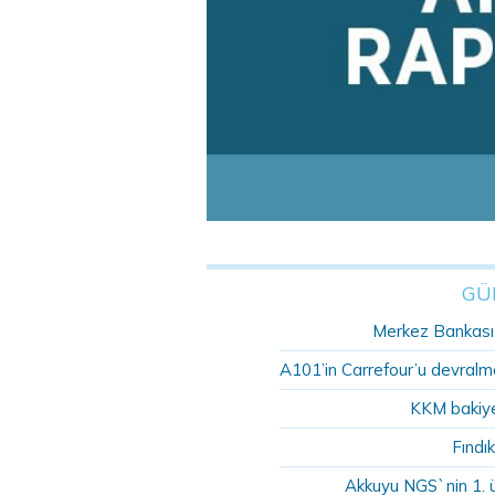
GÜ
Merkez Bankası r
A101’in Carrefour’u devralma
KKM bakiye
Fındık
Akkuyu NGS`nin 1. 