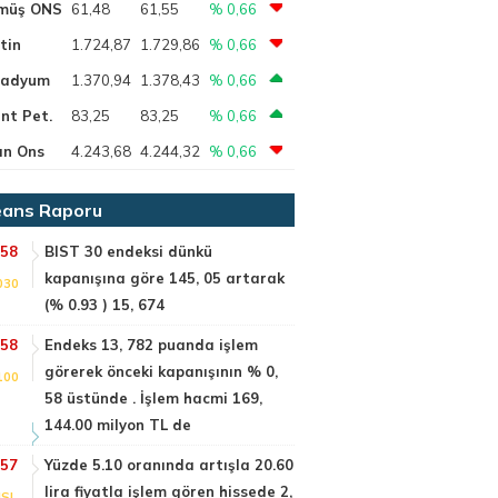
müş ONS
61,48
61,55
% 0,66
tin
1.724,87
1.729,86
% 0,66
ladyum
1.370,94
1.378,43
% 0,66
nt Pet.
83,25
83,25
% 0,66
ın Ons
4.243,68
4.244,32
% 0,66
ans Raporu
:58
BIST 30 endeksi dünkü
kapanışına göre 145, 05 artarak
030
(% 0.93 ) 15, 674
:58
Endeks 13, 782 puanda işlem
görerek önceki kapanışının % 0,
100
58 üstünde . İşlem hacmi 169,
144.00 milyon TL de
:57
Yüzde 5.10 oranında artışla 20.60
lira fiyatla işlem gören hissede 2,
SI