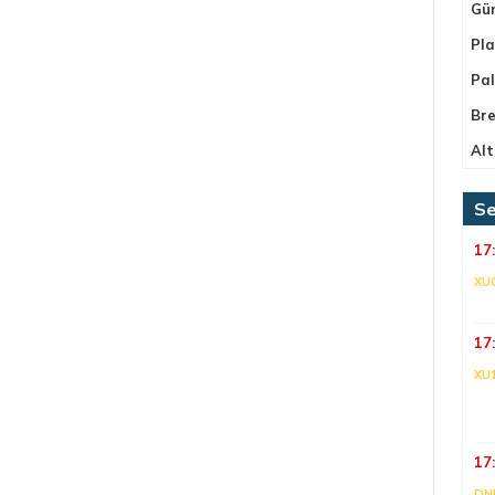
Gü
Pla
Pa
Bre
Alt
Se
17
XU
17
XU
17
DNI