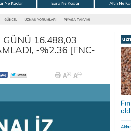
ar Ne Kadar
Euro Ne Kadar
Altın Ne K
GÜNCEL
UZMAN YORUMLARI
PİYASA TAKVİMİ
İ GÜNÜ 16.488,03
uz
LADI, -%2.36 [FNC-
Fın
old
Akku