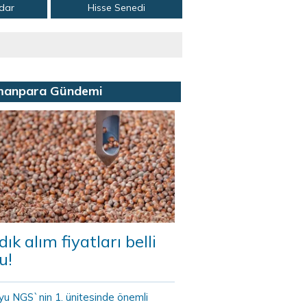
adar
Hisse Senedi
manpara Gündemi
dık alım fiyatları belli
u!
yu NGS`nin 1. ünitesinde önemli