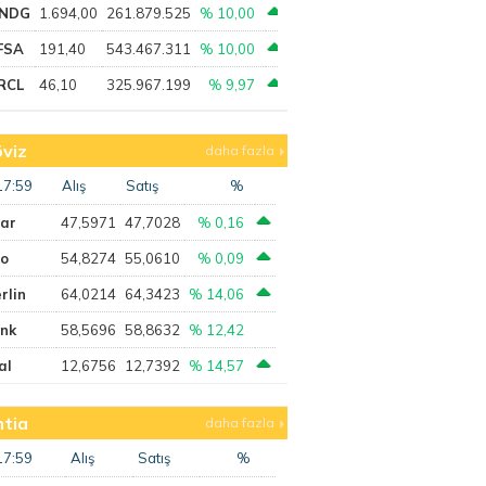
NDG
1.694,00
261.879.525
% 10,00
FSA
191,40
543.467.311
% 10,00
RCL
46,10
325.967.199
% 9,97
viz
daha fazla
17:59
Alış
Satış
%
lar
47,5971
47,7028
% 0,16
ro
54,8274
55,0610
% 0,09
rlin
64,0214
64,3423
% 14,06
ank
58,5696
58,8632
% 12,42
al
12,6756
12,7392
% 14,57
tia
daha fazla
17:59
Alış
Satış
%