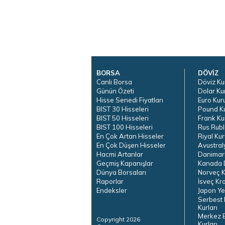
BORSA
DÖVİZ
Canlı Borsa
Döviz Ku
Günün Özeti
Dolar Ku
Hisse Senedi Fiyatları
Euro Kur
BIST 30 Hisseleri
Pound K
BIST 50 Hisseleri
Frank Ku
BIST 100 Hisseleri
Rus Rubl
En Çok Artan Hisseler
Riyal Kur
En Çok Düşen Hisseler
Avustral
Hacmi Artanlar
Danimar
Geçmiş Kapanışlar
Kanada D
Dünya Borsaları
Norveç K
Raporlar
İsveç Kr
Endeksler
Japon Ye
Serbest 
Kurları
Merkez 
Copyright 2026
Kurları