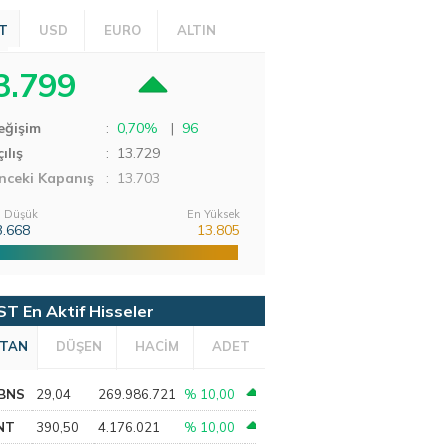
T
USD
EURO
ALTIN
3.799
eğişim
:
0,70%
|
96
ılış
:
13.729
nceki Kapanış
: 13.703
 Düşük
En Yüksek
3.668
13.805
ST En Aktif Hisseler
TAN
DÜŞEN
HACİM
ADET
BNS
29,04
269.986.721
% 10,00
NT
390,50
4.176.021
% 10,00