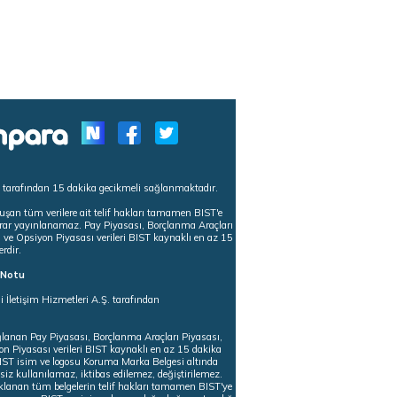
s tarafından 15 dakika gecikmeli sağlanmaktadır.
uşan tüm verilere ait telif hakları tamamen BIST'e
tekrar yayınlanamaz. Pay Piyasası, Borçlanma Araçları
m ve Opsiyon Piyasası verileri BIST kaynaklı en az 15
erdir.
ı Notu
i İletişim Hizmetleri A.Ş. tarafından
ğlanan Pay Piyasası, Borçlanma Araçları Piyasası,
on Piyasası verileri BIST kaynaklı en az 15 dakika
 BIST isim ve logosu Koruma Marka Belgesi altında
iz kullanılamaz, iktibas edilemez, değiştirilemez.
klanan tüm belgelerin telif hakları tamamen BIST'ye