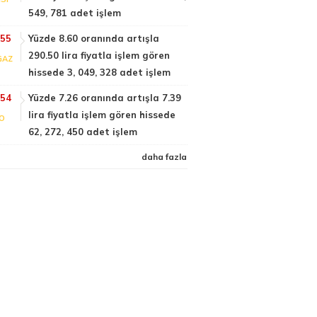
549, 781 adet işlem
:55
Yüzde 8.60 oranında artışla
290.50 lira fiyatla işlem gören
GAZ
hissede 3, 049, 328 adet işlem
:54
Yüzde 7.26 oranında artışla 7.39
lira fiyatla işlem gören hissede
FO
62, 272, 450 adet işlem
daha fazla