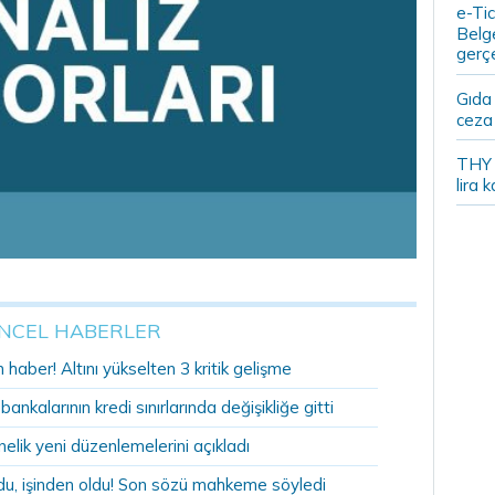
e-Tic
Belge
gerçe
Gıda
ceza 
THY y
lira k
NCEL HABERLER
n haber! Altını yükselten 3 kritik gelişme
nkalarının kredi sınırlarında değişikliğe gitti
lik yeni düzenlemelerini açıkladı
u, işinden oldu! Son sözü mahkeme söyledi