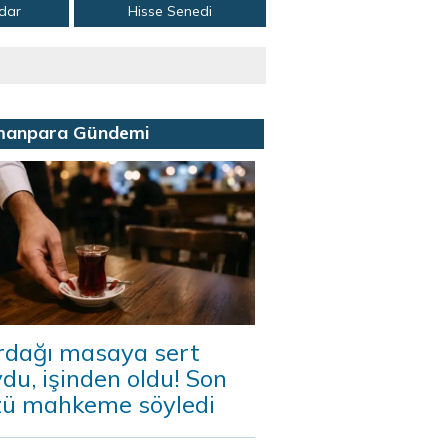
adar
Hisse Senedi
manpara Gündemi
rdağı masaya sert
du, işinden oldu! Son
zü mahkeme söyledi