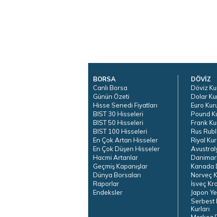
BORSA
DÖVİZ
Canlı Borsa
Döviz Ku
Günün Özeti
Dolar Ku
Hisse Senedi Fiyatları
Euro Kur
BIST 30 Hisseleri
Pound K
BIST 50 Hisseleri
Frank Ku
BIST 100 Hisseleri
Rus Rubl
En Çok Artan Hisseler
Riyal Kur
En Çok Düşen Hisseler
Avustral
Hacmi Artanlar
Danimar
Geçmiş Kapanışlar
Kanada D
Dünya Borsaları
Norveç K
Raporlar
İsveç Kr
Endeksler
Japon Ye
Serbest 
Kurları
Merkez 