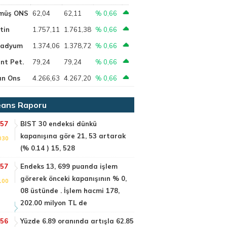
müş ONS
62,04
62,11
% 0,66
tin
1.757,11
1.761,38
% 0,66
ladyum
1.374,06
1.378,72
% 0,66
nt Pet.
79,24
79,24
% 0,66
ın Ons
4.266,63
4.267,20
% 0,66
ans Raporu
:57
BIST 30 endeksi dünkü
kapanışına göre 21, 53 artarak
030
(% 0.14 ) 15, 528
:57
Endeks 13, 699 puanda işlem
görerek önceki kapanışının % 0,
100
08 üstünde . İşlem hacmi 178,
202.00 milyon TL de
:56
Yüzde 6.89 oranında artışla 62.85