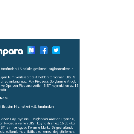
s tarafından 15 dakika gecikmeli sağlanmaktadır.
uşan tüm verilere ait telif hakları tamamen BIST'e
tekrar yayınlanamaz. Pay Piyasası, Borçlanma Araçları
m ve Opsiyon Piyasası verileri BIST kaynaklı en az 15
erdir.
ı Notu
i İletişim Hizmetleri A.Ş. tarafından
ğlanan Pay Piyasası, Borçlanma Araçları Piyasası,
on Piyasası verileri BIST kaynaklı en az 15 dakika
 BIST isim ve logosu Koruma Marka Belgesi altında
iz kullanılamaz, iktibas edilemez, değiştirilemez.