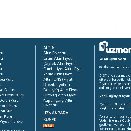
ALTIN
ru
Altın Fiyatları
ru
Gram Altın Fiyatı
Yasal Uyarı Notu
u
Çeyrek Altın Fiyatı
© BİST Verileri Forek
uru
Cumhuriyet Altını Fiyatı
ru
Yarım Altın Fiyatı
BIST piyasalarında ol
esi Kuru
Altın (ONS) Fiyatı
ait olup, bu veriler 
Piyasası, Vadeli İşle
u
Bilezik Fiyatları
dakika gecikmeli veril
ya Doları
Dolar/Kg Altın Fiyatı
ka Kronu Kuru
Euro/Kg Altın Fiyatı
Veri Sağlayıcı Uyar
oları Kuru
Kapalı Çarşı Altın
*(Veriler FOREKS Bilg
Fiyatları
ronu Kuru
sağlanmaktadır)
onu Kuru
UZMANPARA
ni Kuru
Foreks tarafından sa
KÜNYE
Vadeli İşlem ve Opsiy
Piyasa Döviz
gecikmeli verilerdir.
korunmakta olup izins
Bankası Döviz