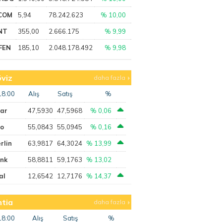
COM
5,94
78.242.623
% 10,00
NT
355,00
2.666.175
% 9,99
FEN
185,10
2.048.178.492
% 9,98
viz
daha fazla
18:00
Alış
Satış
%
lar
47,5930
47,5968
% 0,06
ro
55,0843
55,0945
% 0,16
rlin
63,9817
64,3024
% 13,99
ank
58,8811
59,1763
% 13,02
al
12,6542
12,7176
% 14,37
tia
daha fazla
18:00
Alış
Satış
%