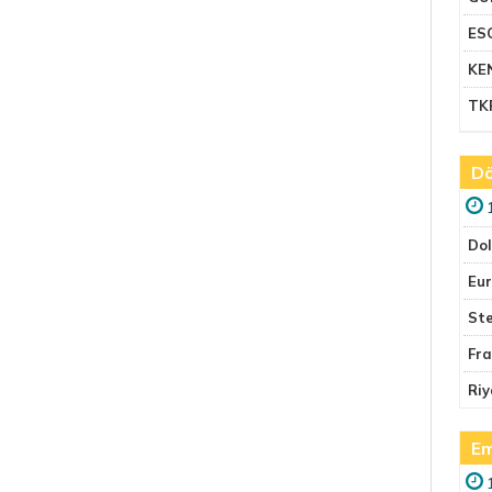
ES
KE
TK
Dö
Do
Eu
Ste
Fr
Riy
Em