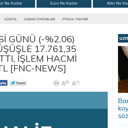
ar Ne Kadar
Euro Ne Kadar
Altın Ne K
GÜNCEL
UZMAN YORUMLARI
PİYASA TAKVİMİ
Sİ GÜNÜ (-%2.06)
uz
ÜŞÜŞLE 17.761,35
TI, İŞLEM HACMİ
 TL [FNC-NEWS]
Ba
koy
sö