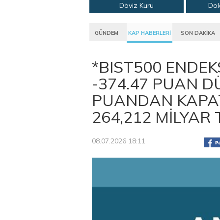
Döviz Kuru
Dol
GÜNDEM
KAP HABERLERİ
SON DAKİKA
*BIST500 ENDEK
-374.47 PUAN D
PUANDAN KAPAT
264,212 MİLYAR
08.07.2026 18:11