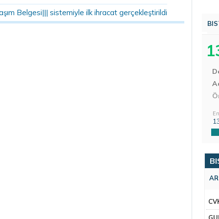
şım Belgesi||| sistemiyle ilk ihracat gerçekleştirildi
BIS
1
D
Aç
Ö
En
1
BI
AR
CV
GU