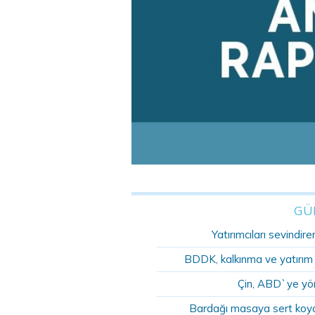
GÜ
Yatırımcıları sevindire
BDDK, kalkınma ve yatırım ba
Çin, ABD`ye yöne
Bardağı masaya sert koyd