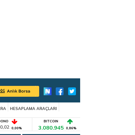
ARA
HESAPLAMA ARAÇLARI
BONO
BITCOIN
0,02
3.080.945
0,00%
0,86%