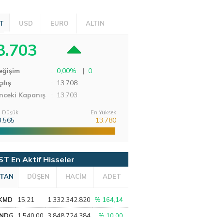
T
USD
EURO
ALTIN
3.703
eğişim
:
0,00%
|
0
ılış
:
13.708
nceki Kapanış
: 13.703
 Düşük
En Yüksek
3.565
13.780
ST En Aktif Hisseler
TAN
DÜŞEN
HACİM
ADET
KMD
15,21
1.332.342.820
% 164,14
NDG
1.540,00
3.848.724.384
% 10,00