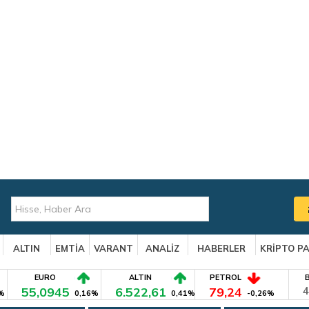
ALTIN
EMTİA
VARANT
ANALİZ
HABERLER
KRİPTO P
EURO
ALTIN
PETROL
55,0945
6.522,61
79,24
4
%
0,16%
0,41%
-0,26%