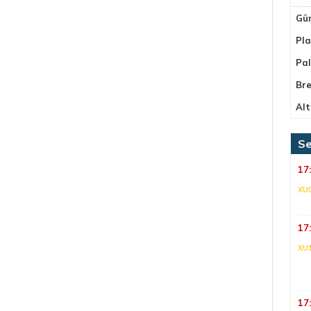
Gü
Pla
Pa
Bre
Alt
Se
17
XU
17
XU
17