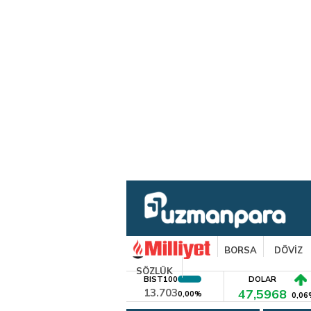
BORSA
DÖVİZ
SÖZLÜK
BIST100
DOLAR
13.703
47,5968
0,00%
0,06