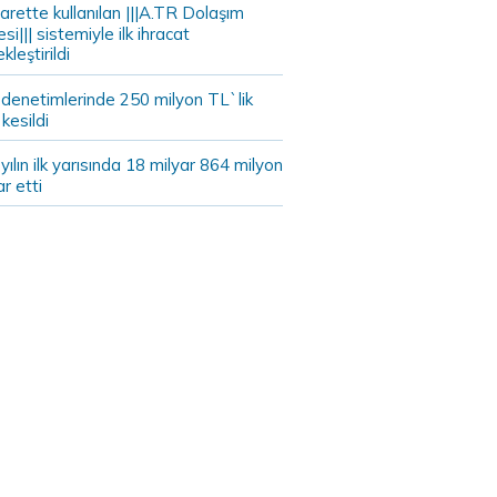
arette kullanılan |||A.TR Dolaşım
si||| sistemiyle ilk ihracat
kleştirildi
 denetimlerinde 250 milyon TL`lik
kesildi
ılın ilk yarısında 18 milyar 864 milyon
ar etti