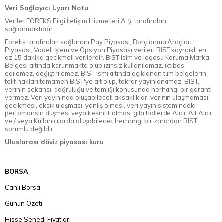
Veri Sağlayıcı Uyarı Notu
Veriler FOREKS Bilgi İletişim Hizmetleri A.Ş. tarafından
sağlanmaktadır.
Foreks tarafından sağlanan Pay Piyasası, Borçlanma Araçları
Piyasası, Vadeli İşlem ve Opsiyon Piyasası verileri BIST kaynaklı en
az 15 dakika gecikmeli verilerdir. BIST isim ve logosu Koruma Marka
Belgesi altında korunmakta olup izinsiz kullanılamaz, iktibas
edilemez, değiştirilemez. BIST ismi altında açıklanan tüm belgelerin
telif hakları tamamen BIST'ye ait olup, tekrar yayınlanamaz. BIST,
verinin sekansı, doğruluğu ve tamlığı konusunda herhangi bir garanti
vermez. Veri yayınında oluşabilecek aksaklıklar, verinin ulaşmaması,
gecikmesi, eksik ulaşması, yanlış olması, veri yayın sistemindeki
perfomansın düşmesi veya kesintili olması gibi hallerde Alıcı, Alt Alıcı
ve / veya Kullanıcılarda oluşabilecek herhangi bir zarardan BIST
sorumlu değildir.
Uluslarası döviz piyasası kuru
BORSA
Canlı Borsa
Günün Özeti
Hisse Senedi Fiyatları