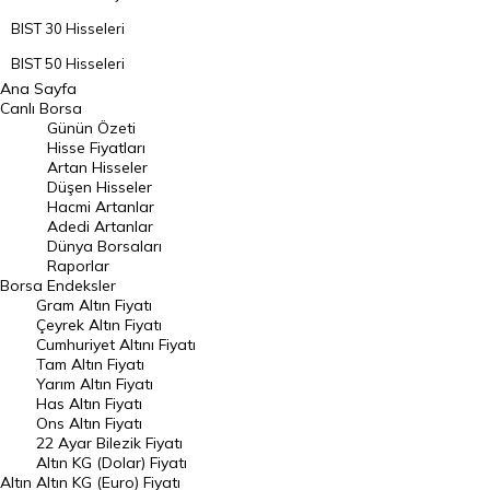
BIST 30 Hisseleri
BIST 50 Hisseleri
Ana Sayfa
BIST 100 Hisseleri
Canlı Borsa
Günün Özeti
En Çok Artan Hisseler
Hisse Fiyatları
Artan Hisseler
En Çok Düşen Hisseler
Düşen Hisseler
Hacmi Artanlar
Hacmi Artanlar
Adedi Artanlar
Geçmiş Kapanışlar
Dünya Borsaları
Raporlar
Dünya Borsaları
Borsa
Endeksler
Gram Altın Fiyatı
Raporlar
Çeyrek Altın Fiyatı
Endeksler
Cumhuriyet Altını Fiyatı
Tam Altın Fiyatı
Yarım Altın Fiyatı
DÖVİZ
Has Altın Fiyatı
Ons Altın Fiyatı
Döviz Kuru
22 Ayar Bilezik Fiyatı
Dolar Kuru
Altın KG (Dolar) Fiyatı
Altın
Altın KG (Euro) Fiyatı