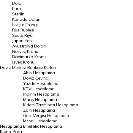
Euro Kuru
Dolar
Euro
Pound Kuru
Sterlin
Kanada Doları
Frank Kuru
İsviçre Frangı
Riyal Kuru
Rus Rublesi
Suudi Riyali
Avustralya Doları
Japon Yeni
Avustralya Doları
Danimarka Kronu Kuru
Norveç Kronu
Danimarka Kronu
Kanada Doları Kuru
İsveç Kronu
Döviz
Merkez Bankası Kurlari
Norveç Kronu Kuru
Altın Hesaplama
İsveç Kronu Kuru
Döviz Çevirici
Yüzde Hesaplama
Japon Yeni Kuru
KDV Hesaplama
İndirim Hesaplama
Serbest Piyasa Döviz Kurları
Maaş Hesaplama
Kıdem Tazminatı Hesaplama
Merkez Bankası Döviz Kurları
Zam Hesaplama
Gelir Vergisi Hesaplama
ALTIN
Mesai Hesaplama
Hesaplama
Emeklilik Hesaplama
Altın Fiyatları
Kripto Para