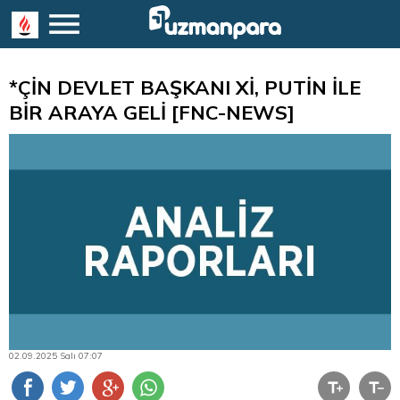
*ÇİN DEVLET BAŞKANI Xİ, PUTİN İLE
BİR ARAYA GELİ [FNC-NEWS]
02.09.2025 Salı 07:07