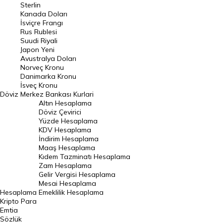
Sterlin
Kanada Doları
Frank Kuru
İsviçre Frangı
Riyal Kuru
Rus Rublesi
Suudi Riyali
Avustralya Doları
Japon Yeni
Avustralya Doları
Danimarka Kronu Kuru
Norveç Kronu
Danimarka Kronu
Kanada Doları Kuru
İsveç Kronu
Döviz
Merkez Bankası Kurlari
Norveç Kronu Kuru
Altın Hesaplama
İsveç Kronu Kuru
Döviz Çevirici
Yüzde Hesaplama
Japon Yeni Kuru
KDV Hesaplama
İndirim Hesaplama
Serbest Piyasa Döviz Kurları
Maaş Hesaplama
Kıdem Tazminatı Hesaplama
Merkez Bankası Döviz Kurları
Zam Hesaplama
Gelir Vergisi Hesaplama
ALTIN
Mesai Hesaplama
Hesaplama
Emeklilik Hesaplama
Altın Fiyatları
Kripto Para
Emtia
Gram Altın Fiyatı
Sözlük