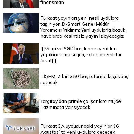
finansman
Türksat yayınları yeni nesil uydulara
taşınıyor! D-Smart Genel Müdür
Yardımcısı Yıldırım: Yeni uydularla bozuk
havalarda kesintisiz yayın izleyeceğiz
|||Vergi ve SGK borçlarının yeniden
yapılandırılması gerçekten önemli bir
fırsat|||
TİGEM, 7 bin 350 baş reforme küçükbaş
satacak
Yargıtay’dan primle çalışanlara müjde!
Tazminata yansıyacak
Türksat 3A uydusundaki yayınlar 16
Ağustos`ta yeni uydulara geçecek