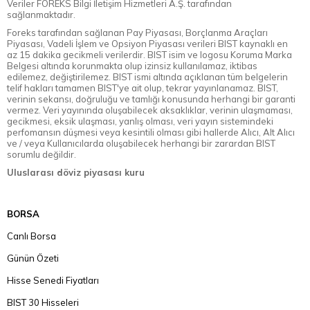
Veriler FOREKS Bilgi İletişim Hizmetleri A.Ş. tarafından
sağlanmaktadır.
Foreks tarafından sağlanan Pay Piyasası, Borçlanma Araçları
Piyasası, Vadeli İşlem ve Opsiyon Piyasası verileri BIST kaynaklı en
az 15 dakika gecikmeli verilerdir. BIST isim ve logosu Koruma Marka
Belgesi altında korunmakta olup izinsiz kullanılamaz, iktibas
edilemez, değiştirilemez. BIST ismi altında açıklanan tüm belgelerin
telif hakları tamamen BIST'ye ait olup, tekrar yayınlanamaz. BIST,
verinin sekansı, doğruluğu ve tamlığı konusunda herhangi bir garanti
vermez. Veri yayınında oluşabilecek aksaklıklar, verinin ulaşmaması,
gecikmesi, eksik ulaşması, yanlış olması, veri yayın sistemindeki
perfomansın düşmesi veya kesintili olması gibi hallerde Alıcı, Alt Alıcı
ve / veya Kullanıcılarda oluşabilecek herhangi bir zarardan BIST
sorumlu değildir.
Uluslarası döviz piyasası kuru
BORSA
Canlı Borsa
Günün Özeti
Hisse Senedi Fiyatları
BIST 30 Hisseleri