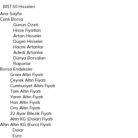
BIST 50 Hisseleri
Ana Sayfa
BIST 100 Hisseleri
Canlı Borsa
Günün Özeti
En Çok Artan Hisseler
Hisse Fiyatları
Artan Hisseler
En Çok Düşen Hisseler
Düşen Hisseler
Hacmi Artanlar
Hacmi Artanlar
Adedi Artanlar
Geçmiş Kapanışlar
Dünya Borsaları
Raporlar
Dünya Borsaları
Borsa
Endeksler
Gram Altın Fiyatı
Raporlar
Çeyrek Altın Fiyatı
Endeksler
Cumhuriyet Altını Fiyatı
Tam Altın Fiyatı
Yarım Altın Fiyatı
DÖVİZ
Has Altın Fiyatı
Ons Altın Fiyatı
Döviz Kuru
22 Ayar Bilezik Fiyatı
Dolar Kuru
Altın KG (Dolar) Fiyatı
Altın
Altın KG (Euro) Fiyatı
Euro Kuru
Dolar
Euro
Pound Kuru