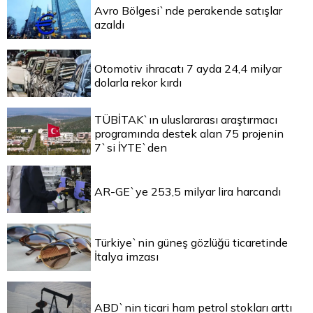
Avro Bölgesi`nde perakende satışlar
azaldı
Otomotiv ihracatı 7 ayda 24,4 milyar
dolarla rekor kırdı
TÜBİTAK`ın uluslararası araştırmacı
programında destek alan 75 projenin
7`si İYTE`den
AR-GE`ye 253,5 milyar lira harcandı
Türkiye`nin güneş gözlüğü ticaretinde
İtalya imzası
ABD`nin ticari ham petrol stokları arttı