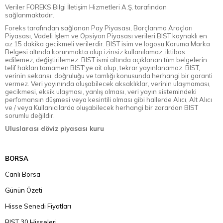
Veriler FOREKS Bilgi İletişim Hizmetleri A.Ş. tarafından
sağlanmaktadır.
Foreks tarafından sağlanan Pay Piyasası, Borçlanma Araçları
Piyasası, Vadeli İşlem ve Opsiyon Piyasası verileri BIST kaynaklı en
az 15 dakika gecikmeli verilerdir. BIST isim ve logosu Koruma Marka
Belgesi altında korunmakta olup izinsiz kullanılamaz, iktibas
edilemez, değiştirilemez. BIST ismi altında açıklanan tüm belgelerin
telif hakları tamamen BIST'ye ait olup, tekrar yayınlanamaz. BIST,
verinin sekansı, doğruluğu ve tamlığı konusunda herhangi bir garanti
vermez. Veri yayınında oluşabilecek aksaklıklar, verinin ulaşmaması,
gecikmesi, eksik ulaşması, yanlış olması, veri yayın sistemindeki
perfomansın düşmesi veya kesintili olması gibi hallerde Alıcı, Alt Alıcı
ve / veya Kullanıcılarda oluşabilecek herhangi bir zarardan BIST
sorumlu değildir.
Uluslarası döviz piyasası kuru
BORSA
Canlı Borsa
Günün Özeti
Hisse Senedi Fiyatları
BIST 30 Hisseleri