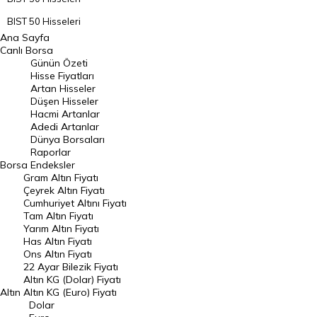
BIST 50 Hisseleri
Ana Sayfa
BIST 100 Hisseleri
Canlı Borsa
Günün Özeti
En Çok Artan Hisseler
Hisse Fiyatları
Artan Hisseler
En Çok Düşen Hisseler
Düşen Hisseler
Hacmi Artanlar
Hacmi Artanlar
Adedi Artanlar
Geçmiş Kapanışlar
Dünya Borsaları
Raporlar
Dünya Borsaları
Borsa
Endeksler
Gram Altın Fiyatı
Raporlar
Çeyrek Altın Fiyatı
Endeksler
Cumhuriyet Altını Fiyatı
Tam Altın Fiyatı
Yarım Altın Fiyatı
DÖVİZ
Has Altın Fiyatı
Ons Altın Fiyatı
Döviz Kuru
22 Ayar Bilezik Fiyatı
Dolar Kuru
Altın KG (Dolar) Fiyatı
Altın
Altın KG (Euro) Fiyatı
Euro Kuru
Dolar