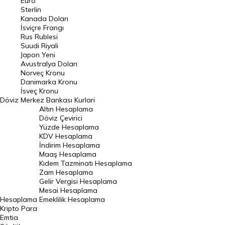
Euro
Pound Kuru
Sterlin
Kanada Doları
Frank Kuru
İsviçre Frangı
Riyal Kuru
Rus Rublesi
Suudi Riyali
Avustralya Doları
Japon Yeni
Avustralya Doları
Danimarka Kronu Kuru
Norveç Kronu
Danimarka Kronu
Kanada Doları Kuru
İsveç Kronu
Döviz
Merkez Bankası Kurlari
Norveç Kronu Kuru
Altın Hesaplama
İsveç Kronu Kuru
Döviz Çevirici
Yüzde Hesaplama
Japon Yeni Kuru
KDV Hesaplama
İndirim Hesaplama
Serbest Piyasa Döviz Kurları
Maaş Hesaplama
Kıdem Tazminatı Hesaplama
Merkez Bankası Döviz Kurları
Zam Hesaplama
Gelir Vergisi Hesaplama
ALTIN
Mesai Hesaplama
Hesaplama
Emeklilik Hesaplama
Altın Fiyatları
Kripto Para
Emtia
Gram Altın Fiyatı