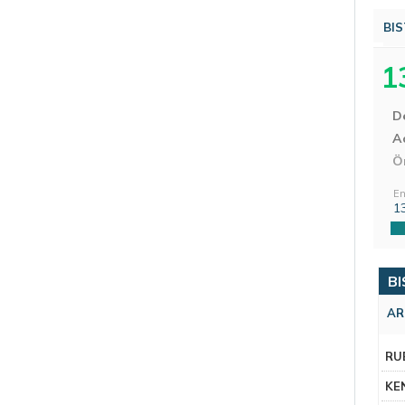
BIS
1
D
Aç
Ö
En
1
BI
AR
RU
KE