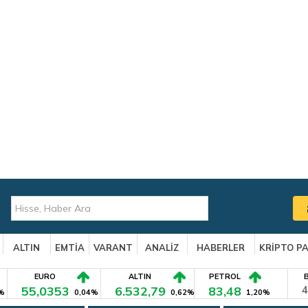
ALTIN
EMTİA
VARANT
ANALİZ
HABERLER
KRİPTO P
EURO
ALTIN
PETROL
55,0353
6.532,79
83,48
4
%
0,04%
0,62%
1,20%