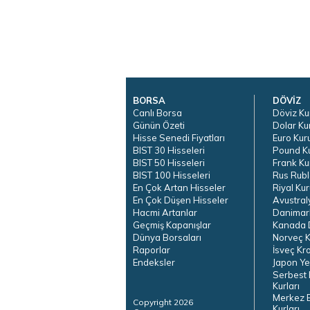
BORSA
DÖVİZ
Canlı Borsa
Döviz Ku
Günün Özeti
Dolar Ku
Hisse Senedi Fiyatları
Euro Kur
BIST 30 Hisseleri
Pound K
BIST 50 Hisseleri
Frank Ku
BIST 100 Hisseleri
Rus Rubl
En Çok Artan Hisseler
Riyal Kur
En Çok Düşen Hisseler
Avustral
Hacmi Artanlar
Danimar
Geçmiş Kapanışlar
Kanada D
Dünya Borsaları
Norveç K
Raporlar
İsveç Kr
Endeksler
Japon Ye
Serbest 
Kurları
Merkez 
Copyright 2026
Kurları