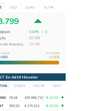
T
USD
EURO
ALTIN
3.799
eğişim
:
0,00%
|
0
ılış
:
13.729
nceki Kapanış
: 13.799
 Düşük
En Yüksek
3.668
13.805
ST En Aktif Hisseler
TAN
DÜŞEN
HACİM
ADET
BNS
29,04
269.986.721
% 10,00
NT
390,50
4.176.021
% 10,00