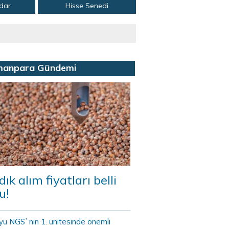
adar
Hisse Senedi
manpara Gündemi
dık alım fiyatları belli
u!
yu NGS`nin 1. ünitesinde önemli