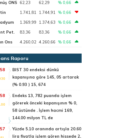
müş ONS
62,23
62,29
% 0,66
tin
1.741,81
1.744,91
% 0,66
ladyum
1.369,99
1.374,63
% 0,66
nt Pet.
83,36
83,36
% 0,66
ın Ons
4.260,02
4.260,66
% 0,66
ans Raporu
:58
BIST 30 endeksi dünkü
kapanışına göre 145, 05 artarak
030
(% 0.93 ) 15, 674
:58
Endeks 13, 782 puanda işlem
görerek önceki kapanışının % 0,
100
58 üstünde . İşlem hacmi 169,
144.00 milyon TL de
:57
Yüzde 5.10 oranında artışla 20.60
lira fiyatla işlem gören hissede 2,
SI