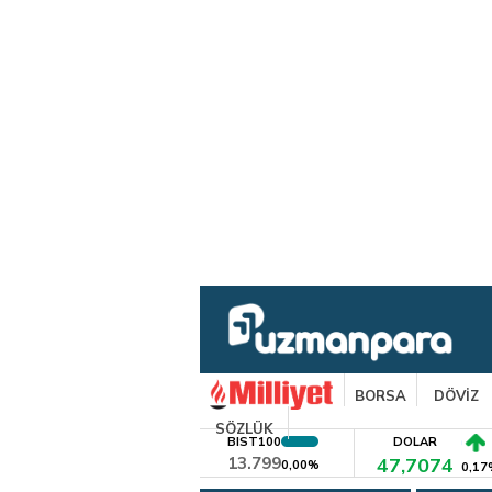
BORSA
DÖVİZ
SÖZLÜK
BIST100
DOLAR
13.799
47,7074
0,00%
0,17