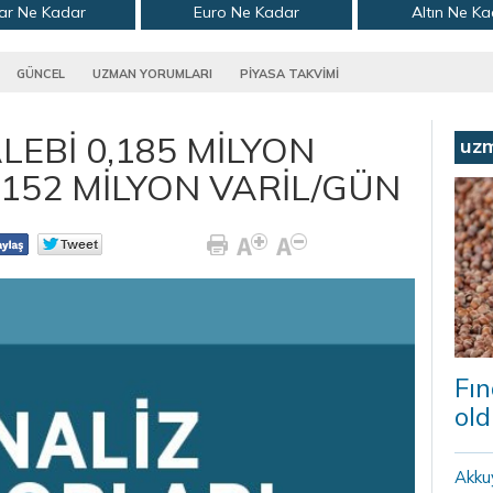
ar Ne Kadar
Euro Ne Kadar
Altın Ne K
GÜNCEL
UZMAN YORUMLARI
PİYASA TAKVİMİ
LEBİ 0,185 MİLYON
uz
,152 MİLYON VARİL/GÜN
Fın
old
Akku