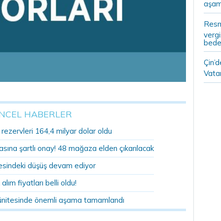
aşam
Resm
vergi
bedel
Çin’
Vatan
NCEL HABERLER
ezervleri 164,4 milyar dolar oldu
sına şartlı onay! 48 mağaza elden çıkarılacak
sindeki düşüş devam ediyor
 alım fiyatları belli oldu!
ünitesinde önemli aşama tamamlandı