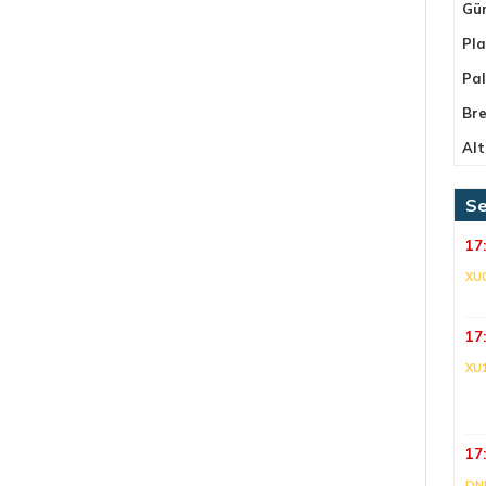
Gü
Pla
Pa
Bre
Alt
Se
17
XU
17
XU
17
DNI