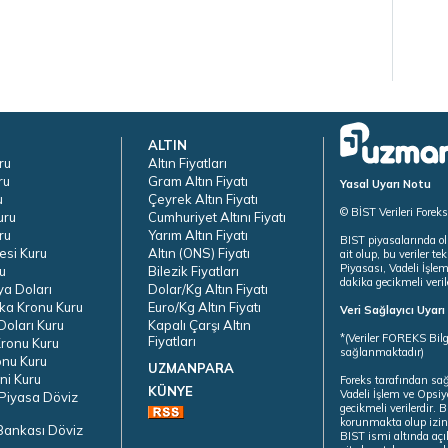
ALTIN
ru
Altın Fiyatları
ru
Gram Altın Fiyatı
Yasal Uyarı Notu
u
Çeyrek Altın Fiyatı
© BİST Verileri Forek
uru
Cumhuriyet Altını Fiyatı
ru
Yarım Altın Fiyatı
BIST piyasalarında ol
esi Kuru
Altın (ONS) Fiyatı
ait olup, bu veriler 
Piyasası, Vadeli İşle
u
Bilezik Fiyatları
dakika gecikmeli veril
ya Doları
Dolar/Kg Altın Fiyatı
ka Kronu Kuru
Euro/Kg Altın Fiyatı
Veri Sağlayıcı Uyar
oları Kuru
Kapalı Çarşı Altın
*(Veriler FOREKS Bilg
Fiyatları
ronu Kuru
sağlanmaktadır)
onu Kuru
UZMANPARA
ni Kuru
Foreks tarafından sa
KÜNYE
Vadeli İşlem ve Opsiy
Piyasa Döviz
gecikmeli verilerdir.
korunmakta olup izins
Bankası Döviz
BIST ismi altında açı