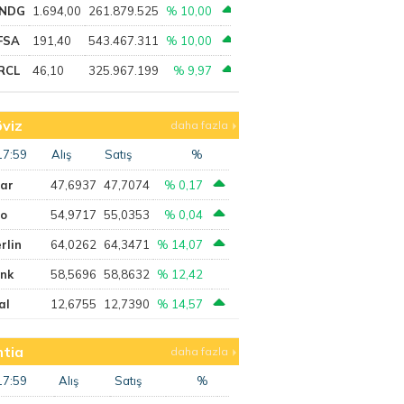
NDG
1.694,00
261.879.525
% 10,00
FSA
191,40
543.467.311
% 10,00
RCL
46,10
325.967.199
% 9,97
viz
daha fazla
17:59
Alış
Satış
%
lar
47,6937
47,7074
% 0,17
ro
54,9717
55,0353
% 0,04
rlin
64,0262
64,3471
% 14,07
ank
58,5696
58,8632
% 12,42
al
12,6755
12,7390
% 14,57
tia
daha fazla
17:59
Alış
Satış
%