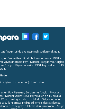
s tarafından 15 dakika gecikmeli sağlanmaktadır.
uşan tüm verilere ait telif hakları tamamen BIST'e
tekrar yayınlanamaz. Pay Piyasası, Borçlanma Araçları
m ve Opsiyon Piyasası verileri BIST kaynaklı en az 15
erdir.
ı Notu
i İletişim Hizmetleri A.Ş. tarafından
ğlanan Pay Piyasası, Borçlanma Araçları Piyasası,
on Piyasası verileri BIST kaynaklı en az 15 dakika
 BIST isim ve logosu Koruma Marka Belgesi altında
iz kullanılamaz, iktibas edilemez, değiştirilemez.
klanan tüm belgelerin telif hakları tamamen BIST'ye