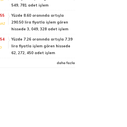
549, 781 adet işlem
:55
Yüzde 8.60 oranında artışla
290.50 lira fiyatla işlem gören
GAZ
hissede 3, 049, 328 adet işlem
:54
Yüzde 7.26 oranında artışla 7.39
lira fiyatla işlem gören hissede
FO
62, 272, 450 adet işlem
daha fazla