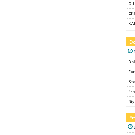
GU
CR
KA
Dö
Do
Eu
Ste
Fr
Riy
Em