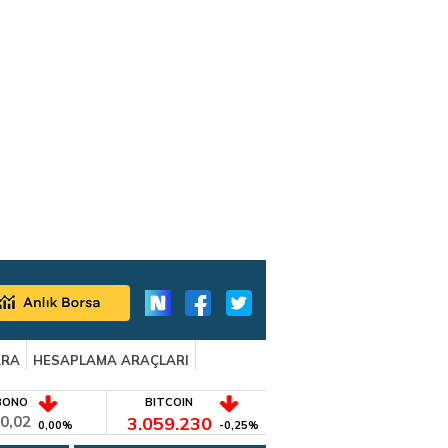
ARA
HESAPLAMA ARAÇLARI
BONO
BITCOIN
0,02
3.059.230
0,00%
-0,25%