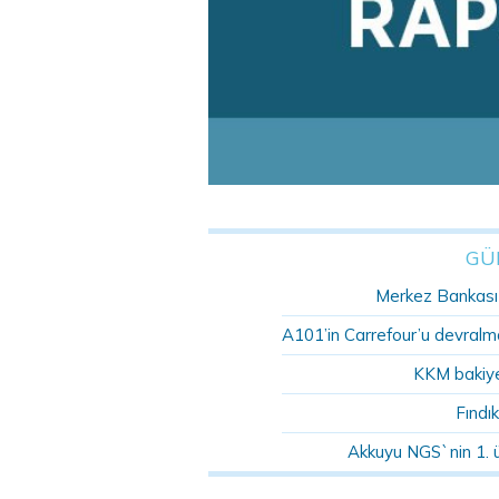
GÜ
Merkez Bankası r
A101’in Carrefour’u devralma
KKM bakiye
Fındık
Akkuyu NGS`nin 1. 