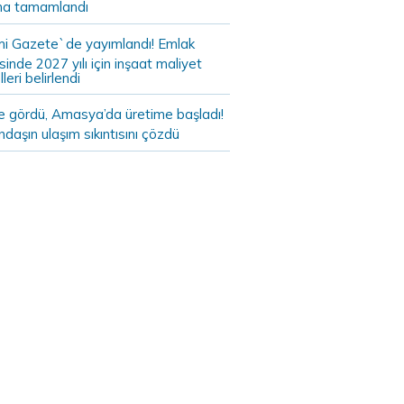
a tamamlandı
i Gazete`de yayımlandı! Emlak
sinde 2027 yılı için inşaat maliyet
leri belirlendi
de gördü, Amasya’da üretime başladı!
daşın ulaşım sıkıntısını çözdü