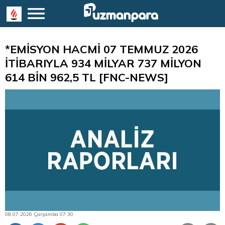
*EMİSYON HACMİ 07 TEMMUZ 2026
İTİBARIYLA 934 MİLYAR 737 MİLYON
614 BİN 962,5 TL [FNC-NEWS]
08.07.2026 Çarşamba 07:30