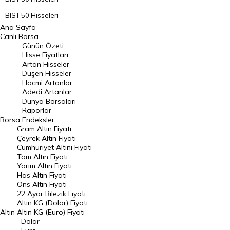
BIST 50 Hisseleri
Ana Sayfa
BIST 100 Hisseleri
Canlı Borsa
Günün Özeti
En Çok Artan Hisseler
Hisse Fiyatları
Artan Hisseler
En Çok Düşen Hisseler
Düşen Hisseler
Hacmi Artanlar
Hacmi Artanlar
Adedi Artanlar
Geçmiş Kapanışlar
Dünya Borsaları
Raporlar
Dünya Borsaları
Borsa
Endeksler
Gram Altın Fiyatı
Raporlar
Çeyrek Altın Fiyatı
Endeksler
Cumhuriyet Altını Fiyatı
Tam Altın Fiyatı
Yarım Altın Fiyatı
DÖVİZ
Has Altın Fiyatı
Ons Altın Fiyatı
Döviz Kuru
22 Ayar Bilezik Fiyatı
Dolar Kuru
Altın KG (Dolar) Fiyatı
Altın
Altın KG (Euro) Fiyatı
Euro Kuru
Dolar