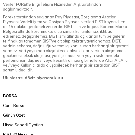
Veriler FOREKS Bilgi İletişim Hizmetleri A.Ş. tarafından
sağlanmaktadır.
Foreks tarafından sağlanan Pay Piyasası, Borçlanma Araçları
Piyasası, Vadeli İşlem ve Opsiyon Piyasası verileri BIST kaynaklı en
az 15 dakika gecikmeli verilerdir. BIST isim ve logosu Koruma Marka
Belgesi altında korunmakta olup izinsiz kullanılamaz, iktibas
edilemez, değiştirilemez. BIST ismi altında açıklanan tüm belgelerin
telif hakları tamamen BIST'ye ait olup, tekrar yayınlanamaz. BIST,
verinin sekansı, doğruluğu ve tamlığı konusunda herhangi bir garanti
vermez. Veri yayınında oluşabilecek aksaklıklar, verinin ulaşmaması,
gecikmesi, eksik ulaşması, yanlış olması, veri yayın sistemindeki
perfomansın düşmesi veya kesintili olması gibi hallerde Alıcı, Alt Alıcı
ve / veya Kullanıcılarda oluşabilecek herhangi bir zarardan BIST
sorumlu değildir.
Uluslarası döviz piyasası kuru
BORSA
Canlı Borsa
Günün Özeti
Hisse Senedi Fiyatları
BIST 30 Hisseleri