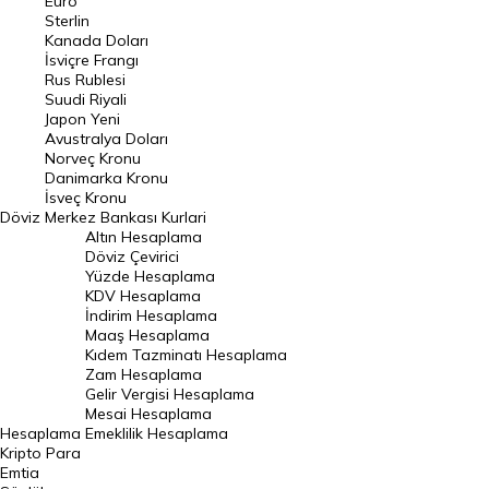
Euro
Pound Kuru
Sterlin
Kanada Doları
Frank Kuru
İsviçre Frangı
Riyal Kuru
Rus Rublesi
Suudi Riyali
Avustralya Doları
Japon Yeni
Avustralya Doları
Danimarka Kronu Kuru
Norveç Kronu
Danimarka Kronu
Kanada Doları Kuru
İsveç Kronu
Döviz
Merkez Bankası Kurlari
Norveç Kronu Kuru
Altın Hesaplama
İsveç Kronu Kuru
Döviz Çevirici
Yüzde Hesaplama
Japon Yeni Kuru
KDV Hesaplama
İndirim Hesaplama
Serbest Piyasa Döviz Kurları
Maaş Hesaplama
Kıdem Tazminatı Hesaplama
Merkez Bankası Döviz Kurları
Zam Hesaplama
Gelir Vergisi Hesaplama
ALTIN
Mesai Hesaplama
Hesaplama
Emeklilik Hesaplama
Altın Fiyatları
Kripto Para
Emtia
Gram Altın Fiyatı