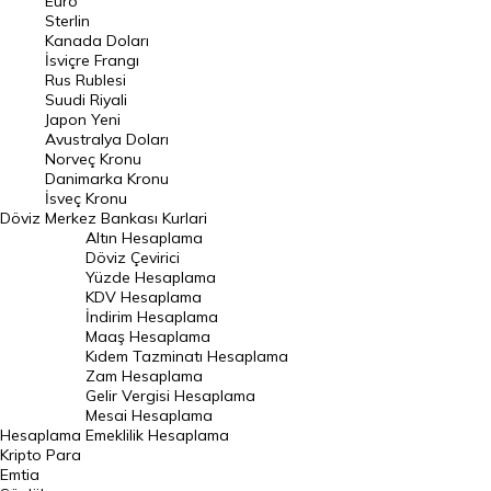
Euro
Pound Kuru
Sterlin
Kanada Doları
Frank Kuru
İsviçre Frangı
Riyal Kuru
Rus Rublesi
Suudi Riyali
Avustralya Doları
Japon Yeni
Avustralya Doları
Danimarka Kronu Kuru
Norveç Kronu
Danimarka Kronu
Kanada Doları Kuru
İsveç Kronu
Döviz
Merkez Bankası Kurlari
Norveç Kronu Kuru
Altın Hesaplama
İsveç Kronu Kuru
Döviz Çevirici
Yüzde Hesaplama
Japon Yeni Kuru
KDV Hesaplama
İndirim Hesaplama
Serbest Piyasa Döviz Kurları
Maaş Hesaplama
Kıdem Tazminatı Hesaplama
Merkez Bankası Döviz Kurları
Zam Hesaplama
Gelir Vergisi Hesaplama
ALTIN
Mesai Hesaplama
Hesaplama
Emeklilik Hesaplama
Altın Fiyatları
Kripto Para
Emtia
Gram Altın Fiyatı