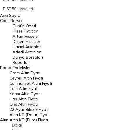
BIST 50 Hisseleri
Ana Sayfa
BIST 100 Hisseleri
Canlı Borsa
Günün Özeti
En Çok Artan Hisseler
Hisse Fiyatları
Artan Hisseler
En Çok Düşen Hisseler
Düşen Hisseler
Hacmi Artanlar
Hacmi Artanlar
Adedi Artanlar
Geçmiş Kapanışlar
Dünya Borsaları
Raporlar
Dünya Borsaları
Borsa
Endeksler
Gram Altın Fiyatı
Raporlar
Çeyrek Altın Fiyatı
Endeksler
Cumhuriyet Altını Fiyatı
Tam Altın Fiyatı
Yarım Altın Fiyatı
DÖVİZ
Has Altın Fiyatı
Ons Altın Fiyatı
Döviz Kuru
22 Ayar Bilezik Fiyatı
Dolar Kuru
Altın KG (Dolar) Fiyatı
Altın
Altın KG (Euro) Fiyatı
Euro Kuru
Dolar