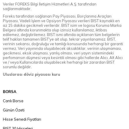
Veriler FOREKS Bilgi İletişim Hizmetleri A.Ş. tarafından
sağlanmaktadır.
Foreks tarafından sağlanan Pay Piyasası, Borçlanma Araçları
Piyasası, Vadeli İşlem ve Opsiyon Piyasası verileri BIST kaynaklı en
az 15 dakika gecikmeli verilerdir. BIST isim ve logosu Koruma Marka
Belgesi altında korunmakta olup izinsiz kullanılamaz, iktibas
edilemez, değiştirilemez. BIST ismi altında açıklanan tüm belgelerin
telif hakları tamamen BIST'ye ait olup, tekrar yayınlanamaz. BIST,
verinin sekansı, doğruluğu ve tamlığı konusunda herhangi bir garanti
vermez. Veri yayınında oluşabilecek aksaklıklar, verinin ulaşmaması,
gecikmesi, eksik ulaşması, yanlış olması, veri yayın sistemindeki
perfomansın düşmesi veya kesintili olması gibi hallerde Alıcı, Alt Alıcı
ve / veya Kullanıcılarda oluşabilecek herhangi bir zarardan BIST
sorumlu değildir.
Uluslarası döviz piyasası kuru
BORSA
Canlı Borsa
Günün Özeti
Hisse Senedi Fiyatları
BIST 30 Hisseleri