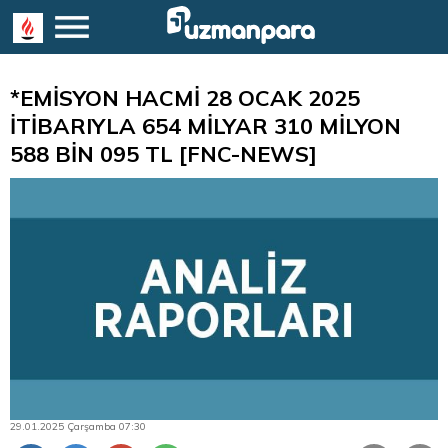
*EMİSYON HACMİ 28 OCAK 2025
İTİBARIYLA 654 MİLYAR 310 MİLYON
588 BİN 095 TL [FNC-NEWS]
29.01.2025 Çarşamba 07:30