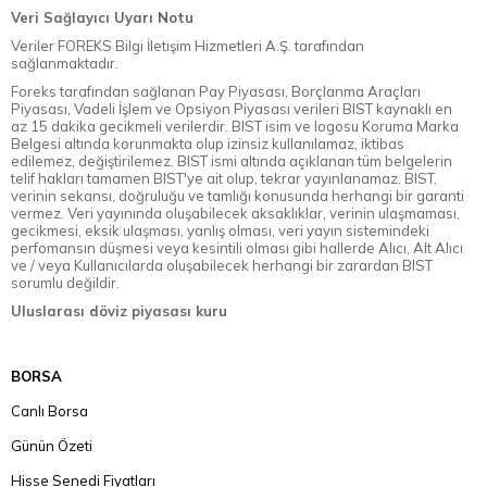
Veri Sağlayıcı Uyarı Notu
Veriler FOREKS Bilgi İletişim Hizmetleri A.Ş. tarafından
sağlanmaktadır.
Foreks tarafından sağlanan Pay Piyasası, Borçlanma Araçları
Piyasası, Vadeli İşlem ve Opsiyon Piyasası verileri BIST kaynaklı en
az 15 dakika gecikmeli verilerdir. BIST isim ve logosu Koruma Marka
Belgesi altında korunmakta olup izinsiz kullanılamaz, iktibas
edilemez, değiştirilemez. BIST ismi altında açıklanan tüm belgelerin
telif hakları tamamen BIST'ye ait olup, tekrar yayınlanamaz. BIST,
verinin sekansı, doğruluğu ve tamlığı konusunda herhangi bir garanti
vermez. Veri yayınında oluşabilecek aksaklıklar, verinin ulaşmaması,
gecikmesi, eksik ulaşması, yanlış olması, veri yayın sistemindeki
perfomansın düşmesi veya kesintili olması gibi hallerde Alıcı, Alt Alıcı
ve / veya Kullanıcılarda oluşabilecek herhangi bir zarardan BIST
sorumlu değildir.
Uluslarası döviz piyasası kuru
BORSA
Canlı Borsa
Günün Özeti
Hisse Senedi Fiyatları