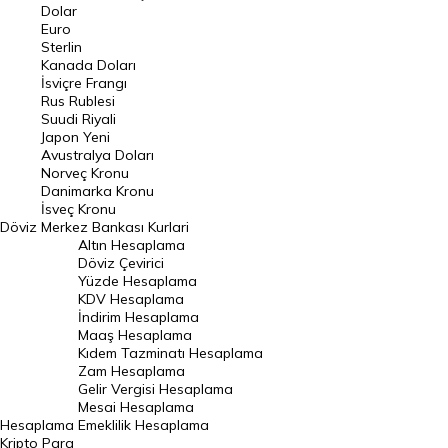
Euro Kuru
Dolar
Euro
Pound Kuru
Sterlin
Kanada Doları
Frank Kuru
İsviçre Frangı
Riyal Kuru
Rus Rublesi
Suudi Riyali
Avustralya Doları
Japon Yeni
Avustralya Doları
Danimarka Kronu Kuru
Norveç Kronu
Danimarka Kronu
Kanada Doları Kuru
İsveç Kronu
Döviz
Merkez Bankası Kurlari
Norveç Kronu Kuru
Altın Hesaplama
İsveç Kronu Kuru
Döviz Çevirici
Yüzde Hesaplama
Japon Yeni Kuru
KDV Hesaplama
İndirim Hesaplama
Serbest Piyasa Döviz Kurları
Maaş Hesaplama
Kıdem Tazminatı Hesaplama
Merkez Bankası Döviz Kurları
Zam Hesaplama
Gelir Vergisi Hesaplama
ALTIN
Mesai Hesaplama
Hesaplama
Emeklilik Hesaplama
Altın Fiyatları
Kripto Para