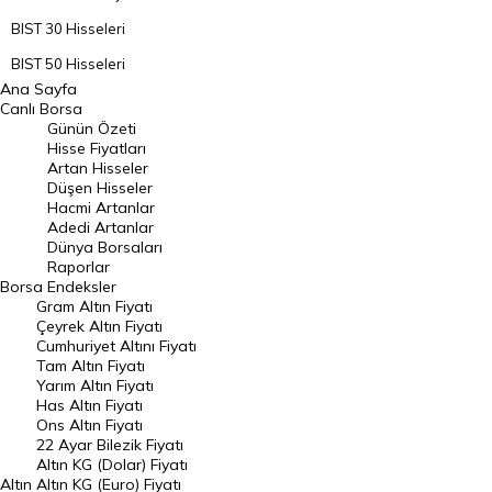
BIST 30 Hisseleri
BIST 50 Hisseleri
Ana Sayfa
BIST 100 Hisseleri
Canlı Borsa
Günün Özeti
En Çok Artan Hisseler
Hisse Fiyatları
Artan Hisseler
En Çok Düşen Hisseler
Düşen Hisseler
Hacmi Artanlar
Hacmi Artanlar
Adedi Artanlar
Geçmiş Kapanışlar
Dünya Borsaları
Raporlar
Dünya Borsaları
Borsa
Endeksler
Gram Altın Fiyatı
Raporlar
Çeyrek Altın Fiyatı
Endeksler
Cumhuriyet Altını Fiyatı
Tam Altın Fiyatı
Yarım Altın Fiyatı
DÖVİZ
Has Altın Fiyatı
Ons Altın Fiyatı
Döviz Kuru
22 Ayar Bilezik Fiyatı
Dolar Kuru
Altın KG (Dolar) Fiyatı
Altın
Altın KG (Euro) Fiyatı