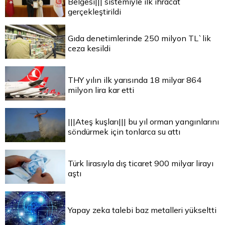
Belgesi||| sistemiyle ilk ihracat
gerçekleştirildi
Gıda denetimlerinde 250 milyon TL`lik
ceza kesildi
THY yılın ilk yarısında 18 milyar 864
milyon lira kar etti
|||Ateş kuşları||| bu yıl orman yangınlarını
söndürmek için tonlarca su attı
Türk lirasıyla dış ticaret 900 milyar lirayı
aştı
Yapay zeka talebi baz metalleri yükseltti